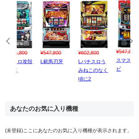
¥547,800
¥150,000
00
¥1,867,800
¥3
スマスロハナ
スマスロ秘宝
スロう
Lパチスロ 炎
ス
ビ
伝
のなく
炎ノ消防隊2
6
あなたのお気に入り機種
(未登録)ここにあなたのお気に入り機種が表示されます。