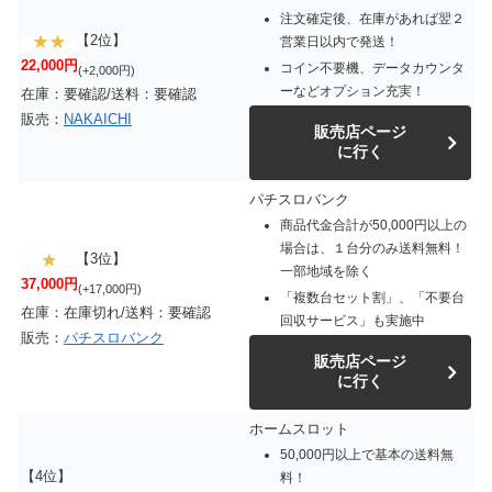
注文確定後、在庫があれば翌２
【2位】
営業日以内で発送！
22,000円
コイン不要機、データカウンタ
(+2,000円)
ーなどオプション充実！
在庫：要確認/送料：要確認
販売：
NAKAICHI
販売店ページ
に行く
パチスロバンク
商品代金合計が50,000円以上の
場合は、１台分のみ送料無料！
【3位】
一部地域を除く
37,000円
(+17,000円)
「複数台セット割」、「不要台
在庫：在庫切れ/送料：要確認
回収サービス」も実施中
販売：
パチスロバンク
販売店ページ
に行く
ホームスロット
50,000円以上で基本の送料無
【4位】
料！