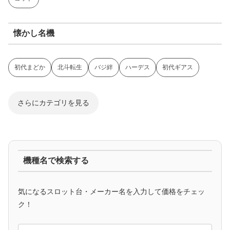
懐かし名機
初代まどか
北斗転生
バジ絆
ハーデス
初代ギアス
さらにカテゴリを見る
ジャグラー系
機種名で検索する
マイジャグ
ファンキー
アイム
ゴージャグ
ハッピー
気になるスロット台・メーカー名を入力して価格をチェッ
アニメタイアップ
ク！