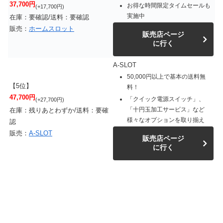
37,700円
お得な時間限定タイムセールも
(+17,700円)
実施中
在庫：要確認/送料：要確認
販売：
ホームスロット
販売店ページ
に行く
A-SLOT
50,000円以上で基本の送料無
【5位】
料！
47,700円
「クイック電源スイッチ」、
(+27,700円)
「十円玉加工サービス」など
在庫：残りあとわずか/送料：要確
様々なオプションを取り揃え
認
販売：
A-SLOT
販売店ページ
に行く