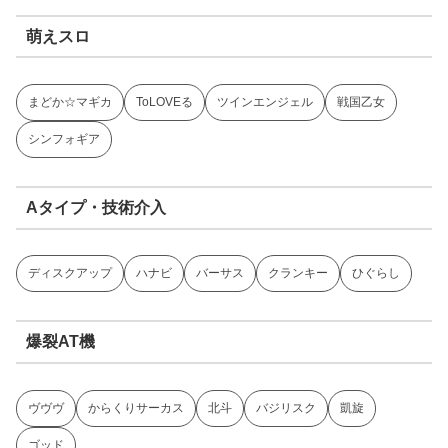
萌えスロ
まどか☆マギカ
ToLOVEる
ツインエンジェル
戦国乙女
シンフォギア
Aタイプ・技術介入
ディスクアップ
ハナビ
バーサス
クランキー
ひぐらし
爆裂AT機
ヴヴヴ
からくりサーカス
北斗
バジリスク
凱旋
ゴッド