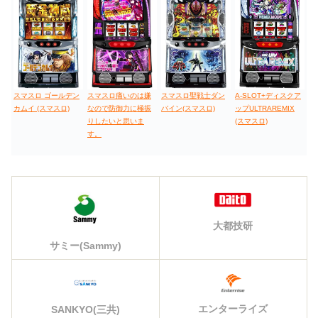
スマスロ ゴールデン
スマスロ痛いのは嫌
スマスロ聖戦士ダン
A-SLOT+ディスクア
カムイ (スマスロ)
なので防御力に極振
バイン(スマスロ)
ップULTRAREMIX
りしたいと思いま
(スマスロ)
す。
大都技研
サミー(Sammy)
エンターライズ
SANKYO(三共)