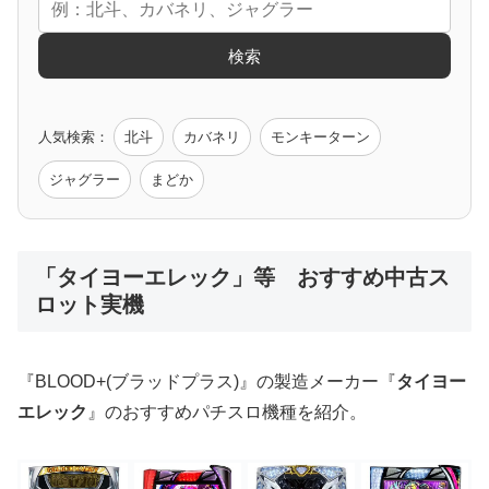
エヴァ
コードギアス
化物語
炎炎ノ消防隊
ガンダム
検索
ゲーム原作
人気検索：
北斗
カバネリ
モンキーターン
モンハン
バイオ
ペルソナ
ゴッドイーター
鉄拳
ジャグラー
まどか
低価格おすすめ
「タイヨーエレック」等 おすすめ中古ス
ロット実機
値下げ台
ディスクアップ
エウレカ
新鬼武者
ひぐらし
『BLOOD+(ブラッドプラス)』の製造メーカー『
タイヨー
エレック
』のおすすめパチスロ機種を紹介。