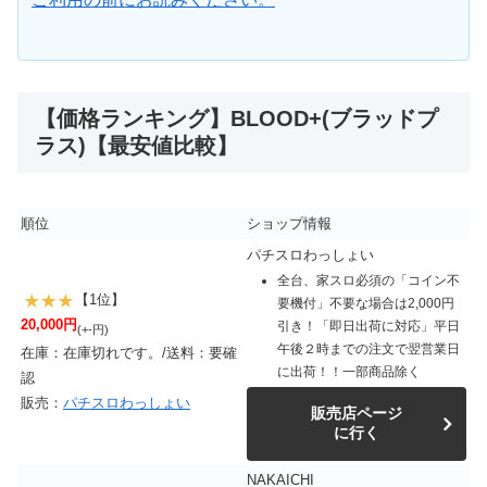
【価格ランキング】BLOOD+(ブラッドプ
ラス)【最安値比較】
順位
ショップ情報
パチスロわっしょい
全台、家スロ必須の「コイン不
【1位】
要機付」不要な場合は2,000円
20,000円
引き！「即日出荷に対応」平日
(+-円)
午後２時までの注文で翌営業日
在庫：在庫切れです。/送料：要確
に出荷！！一部商品除く
認
販売：
パチスロわっしょい
販売店ページ
に行く
NAKAICHI