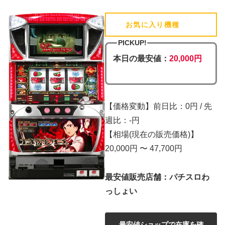
お気に入り機種
(追加済)
PICKUP!
本日の最安値：
20,000円
【価格変動】前日比：0円 / 先
週比：-円
【相場(現在の販売価格)】
20,000円 〜 47,700円
最安値販売店舗：パチスロわ
っしょい
最安値ショップで在庫を確