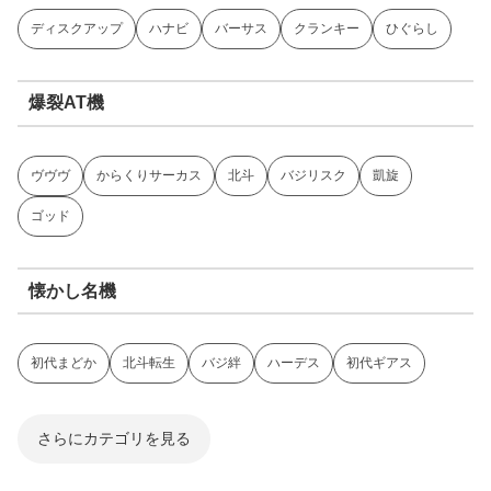
ディスクアップ
ハナビ
バーサス
クランキー
ひぐらし
爆裂AT機
ヴヴヴ
からくりサーカス
北斗
バジリスク
凱旋
ゴッド
懐かし名機
初代まどか
北斗転生
バジ絆
ハーデス
初代ギアス
さらにカテゴリを見る