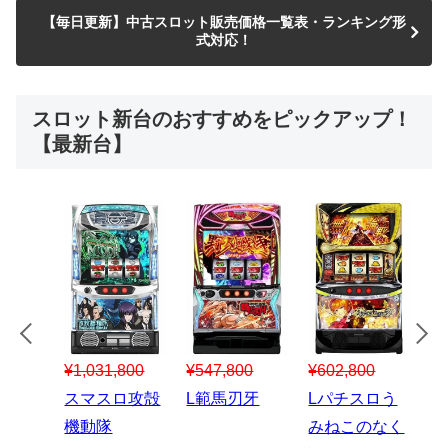
【毎日更新】中古スロット販売価格一覧表・ランキング形
式対応！
スロット新台のおすすめをピックアップ！
【最新台】
¥547,800
¥150,000
00
¥1,867,800
¥3
スマスロハナ
スマスロ秘宝
スロう
Lパチスロ 炎
ス
ビ
伝
のなく
炎ノ消防隊2
6