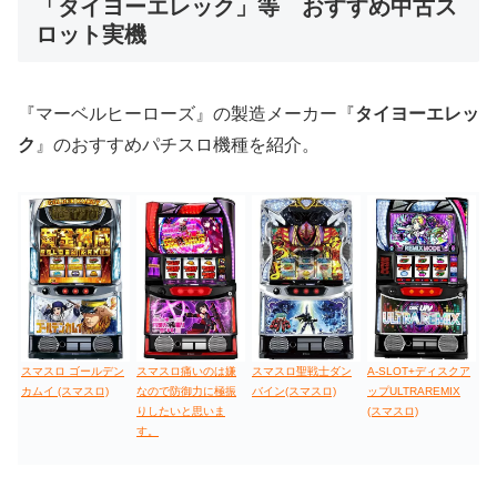
「タイヨーエレック」等 おすすめ中古ス
ロット実機
値下げ台
ディスクアップ
エウレカ
新鬼武者
ひぐらし
『マーベルヒーローズ』の製造メーカー『
タイヨーエレッ
ク
』のおすすめパチスロ機種を紹介。
スマスロ ゴールデン
スマスロ痛いのは嫌
スマスロ聖戦士ダン
A-SLOT+ディスクア
カムイ (スマスロ)
なので防御力に極振
バイン(スマスロ)
ップULTRAREMIX
りしたいと思いま
(スマスロ)
す。