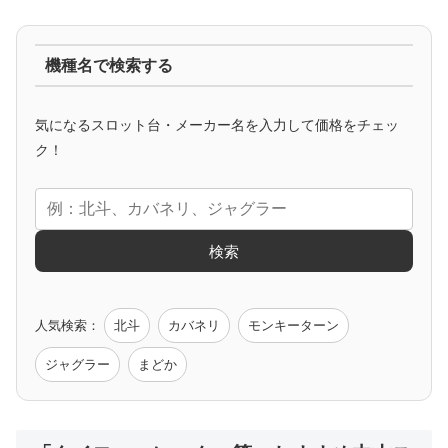
ジャグラー系
機種名で検索する
マイジャグ
ファンキー
アイム
ゴージャグ
ハッピー
気になるスロット台・メーカー名を入力して価格をチェッ
アニメタイアップ
ク！
エヴァ
コードギアス
化物語
炎炎ノ消防隊
ガンダム
検索
ゲーム原作
人気検索：
北斗
カバネリ
モンキーターン
モンハン
バイオ
ペルソナ
ゴッドイーター
鉄拳
ジャグラー
まどか
低価格おすすめ