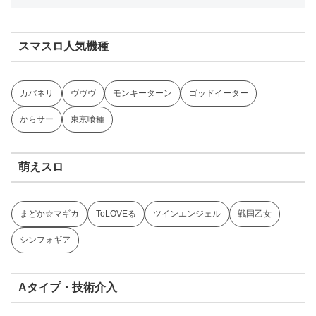
スマスロ人気機種
カバネリ
ヴヴヴ
モンキーターン
ゴッドイーター
からサー
東京喰種
萌えスロ
まどか☆マギカ
ToLOVEる
ツインエンジェル
戦国乙女
シンフォギア
Aタイプ・技術介入