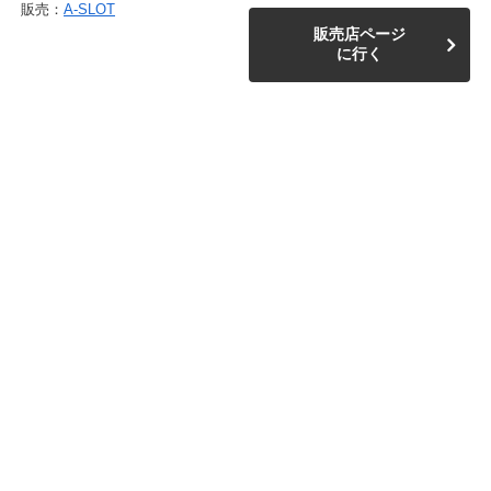
販売：
A-SLOT
販売店ページ
に行く