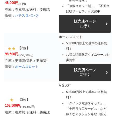
48,000円
(+-円)
「複数台セット割」、「不要台
在庫：在庫切れ/送料：要確認
回収サービス」も実施中
販売：
パチスロバンク
販売店ページ
に行く
ホームスロット
50,000円以上で基本の送料無
【2位】
料！
98,500円
お得な時間限定タイムセールも
(+50,500円)
実施中
在庫：要確認/送料：要確認
販売：
ホームスロット
販売店ページ
に行く
A-SLOT
50,000円以上で基本の送料無
料！
【3位】
「クイック電源スイッチ」、
108,500円
(+60,500円)
「十円玉加工サービス」など
在庫：在庫切れ/送料：要確認
様々なオプションを取り揃え