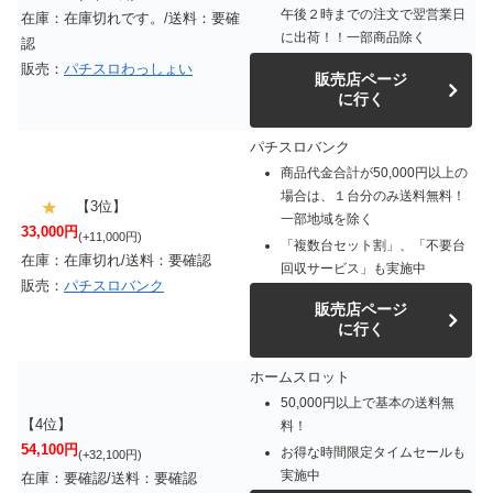
午後２時までの注文で翌営業日
在庫：在庫切れです。/送料：要確
に出荷！！一部商品除く
認
販売：
パチスロわっしょい
販売店ページ
に行く
パチスロバンク
商品代金合計が50,000円以上の
場合は、１台分のみ送料無料！
【3位】
一部地域を除く
33,000円
(+11,000円)
「複数台セット割」、「不要台
在庫：在庫切れ/送料：要確認
回収サービス」も実施中
販売：
パチスロバンク
販売店ページ
に行く
ホームスロット
50,000円以上で基本の送料無
【4位】
料！
54,100円
お得な時間限定タイムセールも
(+32,100円)
実施中
在庫：要確認/送料：要確認