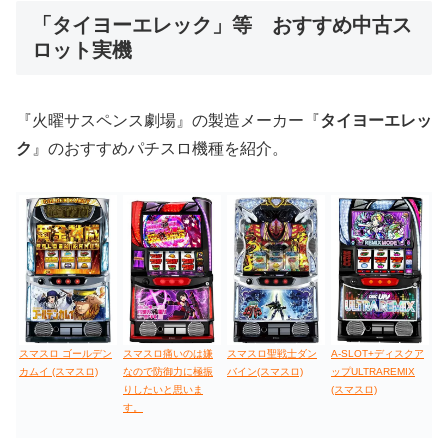
「タイヨーエレック」等 おすすめ中古ス
ロット実機
値下げ台
ディスクアップ
エウレカ
新鬼武者
ひぐらし
『火曜サスペンス劇場』の製造メーカー『
タイヨーエレッ
ク
』のおすすめパチスロ機種を紹介。
スマスロ ゴールデン
スマスロ痛いのは嫌
スマスロ聖戦士ダン
A-SLOT+ディスクア
カムイ (スマスロ)
なので防御力に極振
バイン(スマスロ)
ップULTRAREMIX
りしたいと思いま
(スマスロ)
す。