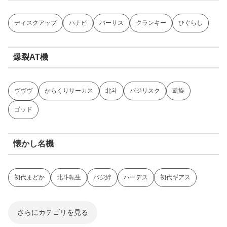
ディスクアップ
ハナビ
バーサス
クランキー
ひぐらし
爆裂AT機
ヴヴヴ
からくりサーカス
北斗
バジリスク
凱旋
ゴッド
懐かし名機
初代まどか
北斗転生
バジ絆
ハーデス
初代ギアス
さらにカテゴリを見る