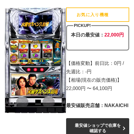
お気に入り機種
(追加済)
PICKUP!
本日の最安値：
22,000円
【価格変動】前日比：0円 /
先週比：-円
【相場(現在の販売価格)】
22,000円 〜 64,100円
最安値販売店舗：NAKAICHI
最安値ショップで在庫を
確認する