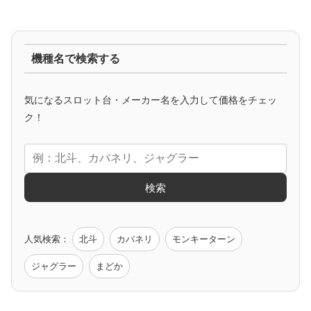
ジャグラー系
機種名で検索する
マイジャグ
ファンキー
アイム
ゴージャグ
ハッピー
気になるスロット台・メーカー名を入力して価格をチェッ
アニメタイアップ
ク！
エヴァ
コードギアス
化物語
炎炎ノ消防隊
ガンダム
検索
ゲーム原作
人気検索：
北斗
カバネリ
モンキーターン
モンハン
バイオ
ペルソナ
ゴッドイーター
鉄拳
ジャグラー
まどか
低価格おすすめ