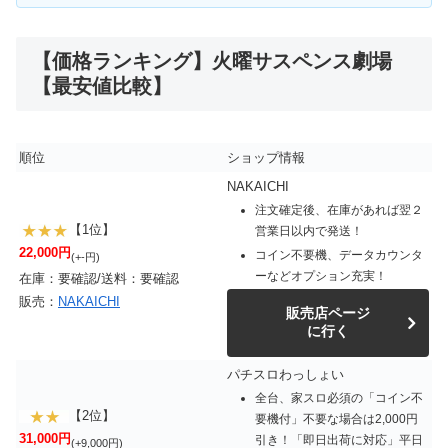
【価格ランキング】火曜サスペンス劇場
【最安値比較】
順位
ショップ情報
NAKAICHI
注文確定後、在庫があれば翌２
【1位】
営業日以内で発送！
22,000円
コイン不要機、データカウンタ
(+-円)
ーなどオプション充実！
在庫：要確認/送料：要確認
販売：
NAKAICHI
販売店ページ
に行く
パチスロわっしょい
全台、家スロ必須の「コイン不
【2位】
要機付」不要な場合は2,000円
31,000円
引き！「即日出荷に対応」平日
(+9,000円)