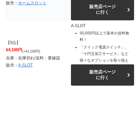
販売：
ホームスロット
販売店ページ
に行く
A-SLOT
50,000円以上で基本の送料無
料！
【5位】
「クイック電源スイッチ」、
64,100円
(+42,100円)
「十円玉加工サービス」など
在庫：在庫切れ/送料：要確認
様々なオプションを取り揃え
販売：
A-SLOT
販売店ページ
に行く