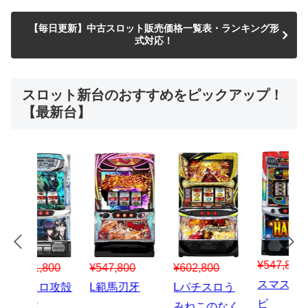
【毎日更新】中古スロット販売価格一覧表・ランキング形
式対応！
スロット新台のおすすめをピックアップ！
【最新台】
¥547,800
¥150,000
00
¥1,867,800
¥3
スマスロハナ
スマスロ秘宝
スロう
Lパチスロ 炎
ス
ビ
伝
のなく
炎ノ消防隊2
6