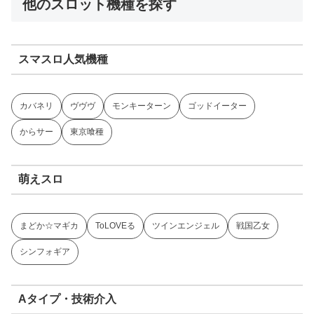
他のスロット機種を探す
スマスロ人気機種
カバネリ
ヴヴヴ
モンキーターン
ゴッドイーター
からサー
東京喰種
萌えスロ
まどか☆マギカ
ToLOVEる
ツインエンジェル
戦国乙女
シンフォギア
Aタイプ・技術介入