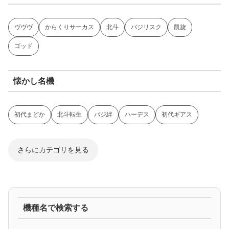
ヴヴヴ
からくりサーカス
北斗
バジリスク
凱旋
ゴッド
懐かし名機
初代まどか
北斗転生
バジ絆
ハーデス
初代ギアス
さらにカテゴリを見る
ジャグラー系
機種名で検索する
マイジャグ
ファンキー
アイム
ゴージャグ
ハッピー