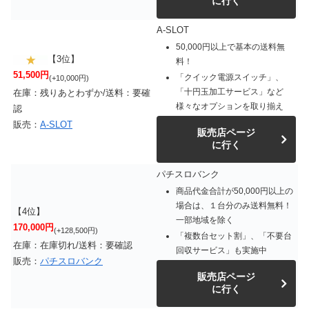
に行く
A-SLOT
50,000円以上で基本の送料無
【3位】
料！
51,500円
「クイック電源スイッチ」、
(+10,000円)
「十円玉加工サービス」など
在庫：残りあとわずか/送料：要確
様々なオプションを取り揃え
認
販売：
A-SLOT
販売店ページ
に行く
パチスロバンク
商品代金合計が50,000円以上の
場合は、１台分のみ送料無料！
【4位】
一部地域を除く
170,000円
(+128,500円)
「複数台セット割」、「不要台
在庫：在庫切れ/送料：要確認
回収サービス」も実施中
販売：
パチスロバンク
販売店ページ
に行く