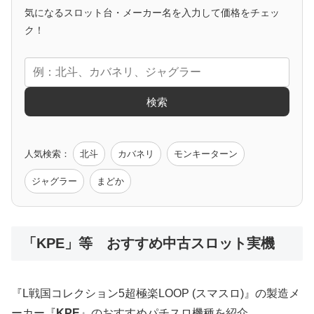
気になるスロット台・メーカー名を入力して価格をチェッ
アニメタイアップ
ク！
エヴァ
コードギアス
化物語
炎炎ノ消防隊
ガンダム
検索
ゲーム原作
人気検索：
北斗
カバネリ
モンキーターン
モンハン
バイオ
ペルソナ
ゴッドイーター
鉄拳
ジャグラー
まどか
低価格おすすめ
「KPE」等 おすすめ中古スロット実機
値下げ台
ディスクアップ
エウレカ
新鬼武者
ひぐらし
『L戦国コレクション5超極楽LOOP (スマスロ)』の製造メ
ーカー『
KPE
』のおすすめパチスロ機種を紹介。