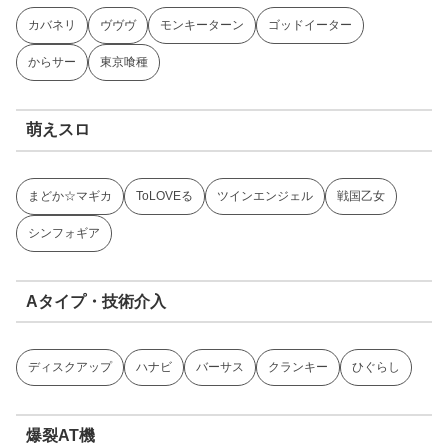
カバネリ
ヴヴヴ
モンキーターン
ゴッドイーター
からサー
東京喰種
萌えスロ
まどか☆マギカ
ToLOVEる
ツインエンジェル
戦国乙女
シンフォギア
Aタイプ・技術介入
ディスクアップ
ハナビ
バーサス
クランキー
ひぐらし
爆裂AT機