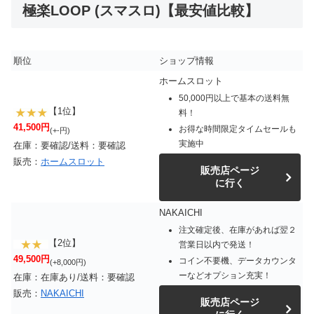
極楽LOOP (スマスロ)【最安値比較】
順位
ショップ情報
ホームスロット
50,000円以上で基本の送料無
【1位】
料！
41,500円
お得な時間限定タイムセールも
(+-円)
実施中
在庫：要確認/送料：要確認
販売：
ホームスロット
販売店ページ
に行く
NAKAICHI
注文確定後、在庫があれば翌２
【2位】
営業日以内で発送！
49,500円
コイン不要機、データカウンタ
(+8,000円)
ーなどオプション充実！
在庫：在庫あり/送料：要確認
販売：
NAKAICHI
販売店ページ