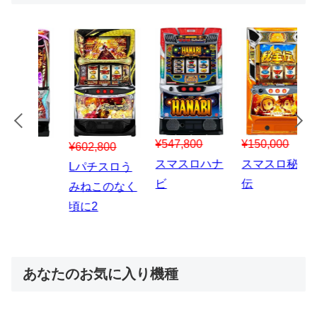
¥547,800
¥150,000
00
¥1,867,800
¥3
スマスロハナ
スマスロ秘宝
スロう
Lパチスロ 炎
ス
ビ
伝
のなく
炎ノ消防隊2
6
あなたのお気に入り機種