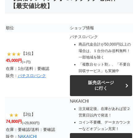
【最安値比較】
順位
ショップ情報
パチスロバンク
商品代金合計が50,000円以上の
場合は、１台分のみ送料無料！
【1位】
一部地域を除く
45,000円
(+-円)
「複数台セット割」、「不要台
在庫：1台/送料：要確認
回収サービス」も実施中
販売：
パチスロバンク
販売店ページ
に行く
NAKAICHI
注文確定後、在庫があれば翌２
【2位】
営業日以内で発送！
74,800円
コイン不要機、データカウンタ
(+29,800円)
ーなどオプション充実！
在庫：要確認/送料：要確認
販売：
NAKAICHI