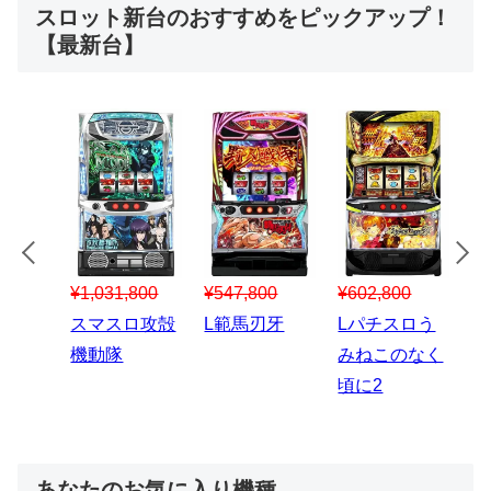
スロット新台のおすすめをピックアップ！
【最新台】
¥547,800
¥150,000
800
¥1,867,800
スマスロハナ
スマスロ秘宝
スロう
Lパチスロ 炎
ビ
伝
このなく
炎ノ消防隊2
あなたのお気に入り機種