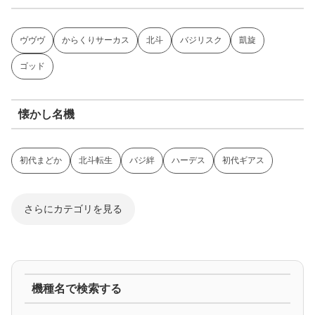
ヴヴヴ
からくりサーカス
北斗
バジリスク
凱旋
ゴッド
懐かし名機
初代まどか
北斗転生
バジ絆
ハーデス
初代ギアス
さらにカテゴリを見る
ジャグラー系
機種名で検索する
マイジャグ
ファンキー
アイム
ゴージャグ
ハッピー