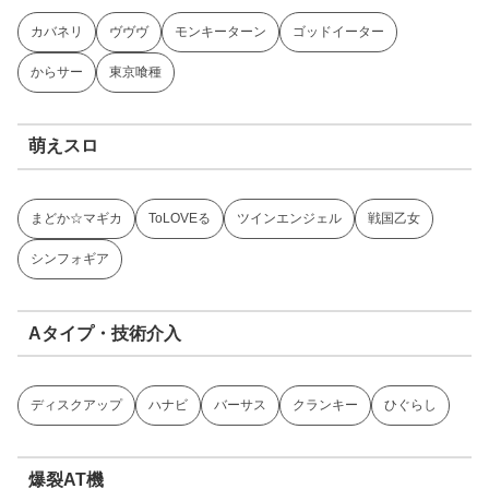
カバネリ
ヴヴヴ
モンキーターン
ゴッドイーター
からサー
東京喰種
萌えスロ
まどか☆マギカ
ToLOVEる
ツインエンジェル
戦国乙女
シンフォギア
Aタイプ・技術介入
ディスクアップ
ハナビ
バーサス
クランキー
ひぐらし
爆裂AT機