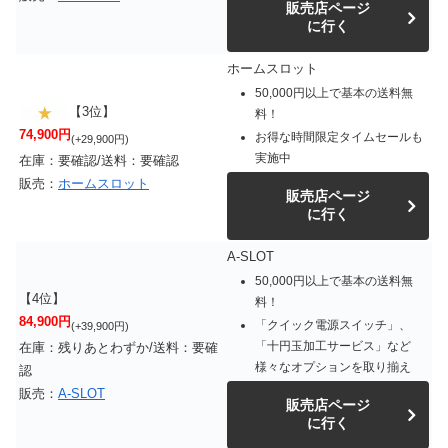
販売店ページ
に行く
ホームスロット
50,000円以上で基本の送料無
【3位】
料！
74,900円
お得な時間限定タイムセールも
(+29,900円)
実施中
在庫：要確認/送料：要確認
販売：
ホームスロット
販売店ページ
に行く
A-SLOT
50,000円以上で基本の送料無
【4位】
料！
84,900円
「クイック電源スイッチ」、
(+39,900円)
「十円玉加工サービス」など
在庫：残りあとわずか/送料：要確
様々なオプションを取り揃え
認
販売：
A-SLOT
販売店ページ
に行く