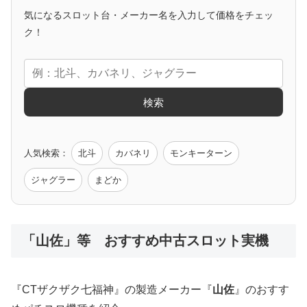
気になるスロット台・メーカー名を入力して価格をチェッ
アニメタイアップ
ク！
エヴァ
コードギアス
化物語
炎炎ノ消防隊
ガンダム
検索
ゲーム原作
人気検索：
北斗
カバネリ
モンキーターン
モンハン
バイオ
ペルソナ
ゴッドイーター
鉄拳
ジャグラー
まどか
低価格おすすめ
「山佐」等 おすすめ中古スロット実機
値下げ台
ディスクアップ
エウレカ
新鬼武者
ひぐらし
『CTザクザク七福神』の製造メーカー『
山佐
』のおすす