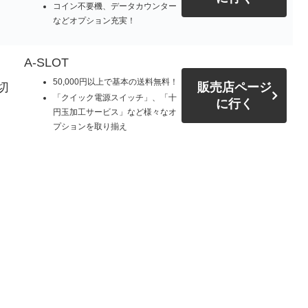
コイン不要機、データカウンター
などオプション充実！
A-SLOT
50,000円以上で基本の送料無料！
切
販売店ページ
「クイック電源スイッチ」、「十
に行く
円玉加工サービス」など様々なオ
プションを取り揃え