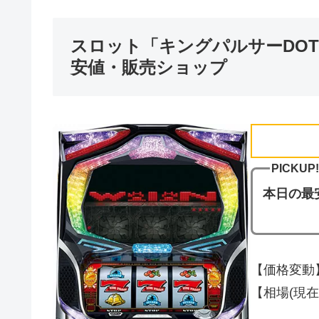
スロット「キングパルサーDOT
安値・販売ショップ
PICKUP!
本日の最
【価格変動】
【相場(現在の