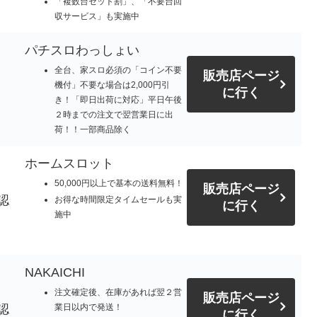
「複数台セット割」、「不要台回
収サービス」も実施中
パチスロわっしょい
全台、家スロ必須の「コイン不要
販売店ページ
機付」不要な場合は2,000円引
に行く
き！「即日出荷に対応」平日午後
２時までの注文で翌営業日に出
荷！！一部商品除く
ホームスロット
50,000円以上で基本の送料無料！
販売店ページ
認
お得な時間限定タイムセールも実
に行く
施中
NAKAICHI
注文確定後、在庫があれば翌２営
販売店ページ
認
業日以内で発送！
に行く