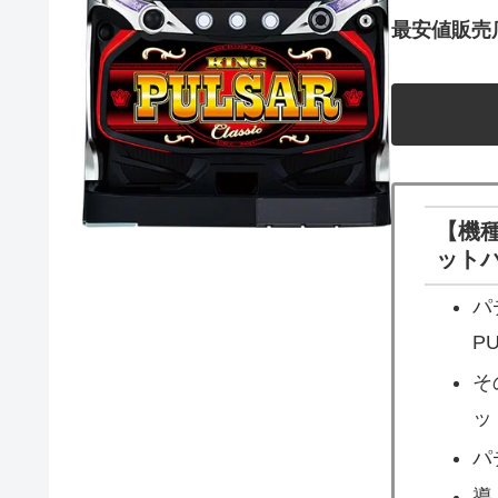
最安値販売
【機種
ット
パ
P
そ
ッ
パ
導