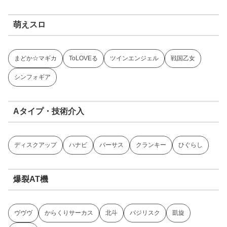
萌えスロ
まどか☆マギカ
ToLOVEる
ツインエンジェル
戦国乙女
シンフォギア
Aタイプ・技術介入
ディスクアップ
ハナビ
バーサス
クランキー
ひぐらし
爆裂AT機
ヴヴヴ
からくりサーカス
北斗
バジリスク
凱旋