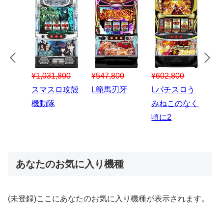
¥547,800
¥150,000
00
¥1,867,800
¥3
スマスロハナ
スマスロ秘宝
スロう
Lパチスロ 炎
ス
ビ
伝
のなく
炎ノ消防隊2
6
あなたのお気に入り機種
(未登録)ここにあなたのお気に入り機種が表示されます。