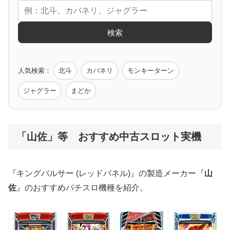
エヴァ
コードギアス
化物語
炎炎ノ消防隊
ガンダム
検索
ゲーム原作
人気検索：
北斗
カバネリ
モンキーターン
モンハン
バイオ
ペルソナ
ゴッドイーター
鉄拳
ジャグラー
まどか
低価格おすすめ
「山佐」等 おすすめ中古スロット実機
値下げ台
ディスクアップ
エウレカ
新鬼武者
ひぐらし
『キングパルサー (レッドパネル)』の製造メーカー『
山
佐
』のおすすめパチスロ機種を紹介。