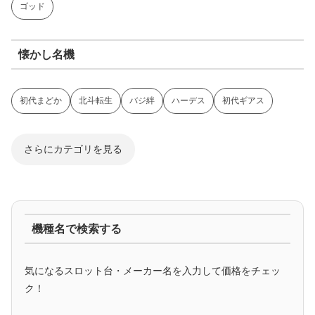
ゴッド
懐かし名機
初代まどか
北斗転生
バジ絆
ハーデス
初代ギアス
さらにカテゴリを見る
ジャグラー系
機種名で検索する
マイジャグ
ファンキー
アイム
ゴージャグ
ハッピー
気になるスロット台・メーカー名を入力して価格をチェッ
アニメタイアップ
ク！