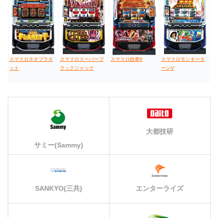
スマスロネオプラネ
スマスロスーパーブ
スマスロ鉄拳6
スマスロモンキータ
ット
ラックジャック
ーンV
大都技研
サミー(Sammy)
エンターライズ
SANKYO(三共)