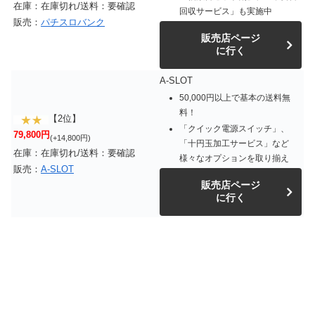
在庫：在庫切れ/送料：要確認
回収サービス」も実施中
販売：
パチスロバンク
販売店ページ
に行く
A-SLOT
50,000円以上で基本の送料無
料！
【2位】
「クイック電源スイッチ」、
79,800円
(+14,800円)
「十円玉加工サービス」など
在庫：在庫切れ/送料：要確認
様々なオプションを取り揃え
販売：
A-SLOT
販売店ページ
に行く