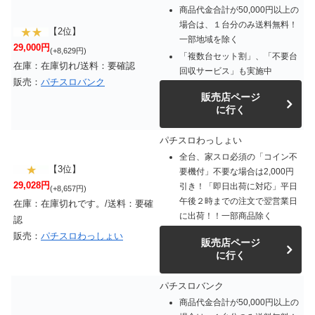
商品代金合計が50,000円以上の
場合は、１台分のみ送料無料！
【2位】
一部地域を除く
29,000円
(+8,629円)
「複数台セット割」、「不要台
在庫：在庫切れ/送料：要確認
回収サービス」も実施中
販売：
パチスロバンク
販売店ページ
に行く
パチスロわっしょい
全台、家スロ必須の「コイン不
【3位】
要機付」不要な場合は2,000円
29,028円
引き！「即日出荷に対応」平日
(+8,657円)
午後２時までの注文で翌営業日
在庫：在庫切れです。/送料：要確
に出荷！！一部商品除く
認
販売：
パチスロわっしょい
販売店ページ
に行く
パチスロバンク
商品代金合計が50,000円以上の