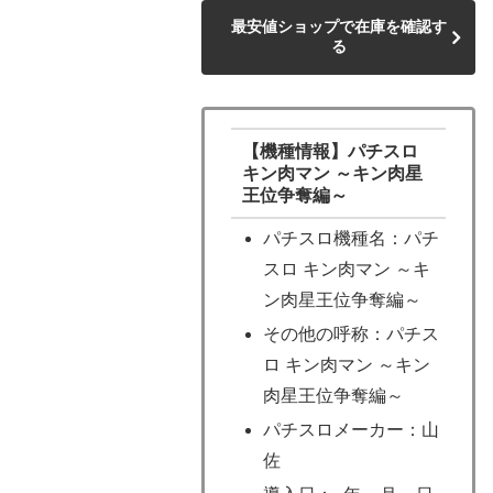
最安値ショップで在庫を確認す
る
【機種情報】パチスロ
キン肉マン ～キン肉星
王位争奪編～
パチスロ機種名：パチ
スロ キン肉マン ～キ
ン肉星王位争奪編～
その他の呼称：パチス
ロ キン肉マン ～キン
肉星王位争奪編～
パチスロメーカー：山
佐