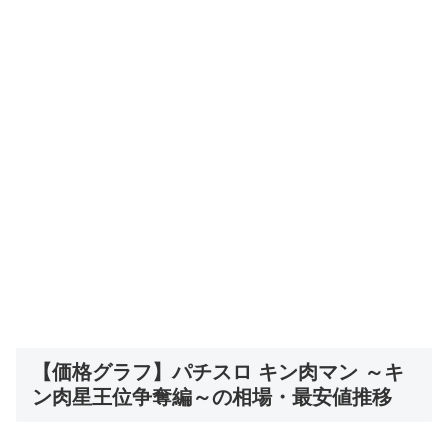
【価格グラフ】パチスロ キン肉マン ～キ
ン肉星王位争奪編～の相場・最安値推移