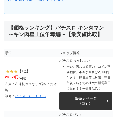
【価格ランキング】パチスロ キン肉マン
～キン肉星王位争奪編～【最安値比較】
順位
ショップ情報
パチスロわっしょい
全台、家スロ必須の「コイン不
【1位】
要機付」不要な場合は2,000円
20,371円
引き！「即日出荷に対応」平日
(+-円)
午後２時までの注文で翌営業日
在庫：在庫切れです。/送料：要確
に出荷！！一部商品除く
認
販売：
パチスロわっしょい
販売店ページ
に行く
パチスロバンク