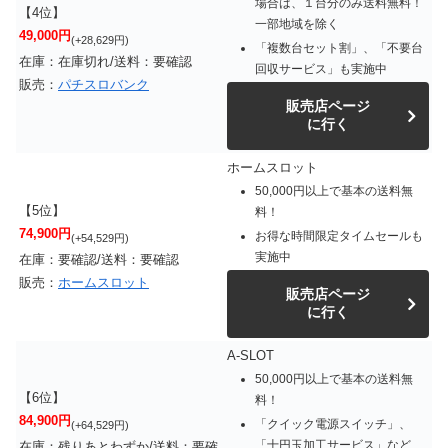
場合は、１台分のみ送料無料！
【4位】
一部地域を除く
49,000円
(+28,629円)
「複数台セット割」、「不要台
在庫：在庫切れ/送料：要確認
回収サービス」も実施中
販売：
パチスロバンク
販売店ページ
に行く
ホームスロット
50,000円以上で基本の送料無
【5位】
料！
74,900円
お得な時間限定タイムセールも
(+54,529円)
実施中
在庫：要確認/送料：要確認
販売：
ホームスロット
販売店ページ
に行く
A-SLOT
50,000円以上で基本の送料無
【6位】
料！
84,900円
「クイック電源スイッチ」、
(+64,529円)
「十円玉加工サービス」など
在庫：残りあとわずか/送料：要確