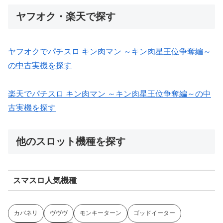
ヤフオク・楽天で探す
ヤフオクでパチスロ キン肉マン ～キン肉星王位争奪編～
の中古実機を探す
楽天でパチスロ キン肉マン ～キン肉星王位争奪編～の中
古実機を探す
他のスロット機種を探す
スマスロ人気機種
カバネリ
ヴヴヴ
モンキーターン
ゴッドイーター