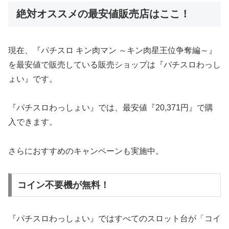
絶対オススメの最安値販売店はここ！
現在、『パチスロ キン肉マン ～キン肉星王位争奪編～』
を最安値で販売している販売ショップは『パチスロわっし
ょい』です。
『パチスロわっしょい』では、最安値『20,371円』で購
入できます。
さらにおすすめのキャンペーンも実施中。
コイン不要機が無料！
『パチスロわっしょい』ではすべてのスロット台が「コイ