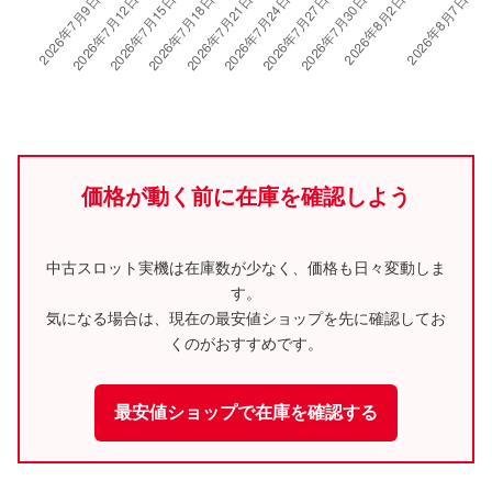
価格が動く前に在庫を確認しよう
中古スロット実機は在庫数が少なく、価格も日々変動しま
す。
気になる場合は、現在の最安値ショップを先に確認してお
くのがおすすめです。
最安値ショップで在庫を確認する