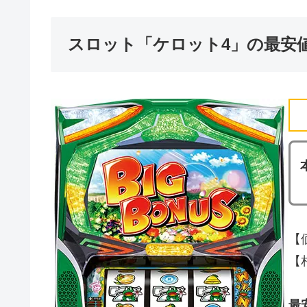
スロット「ケロット4」の最安
【
【相
最