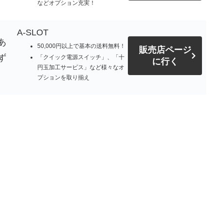
などオプション充実！
A-SLOT
あ
50,000円以上で基本の送料無料！
販売店ページ
ず
「クイック電源スイッチ」、「十
に行く
円玉加工サービス」など様々なオ
プションを取り揃え