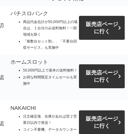
パチスロバンク
商品代金合計が50,000円以上の場
販売店ページ
切
合は、１台分のみ送料無料！一部
に行く
地域を除く
「複数台セット割」、「不要台回
収サービス」も実施中
ホームスロット
50,000円以上で基本の送料無料！
販売店ページ
認
お得な時間限定タイムセールも実
に行く
施中
NAKAICHI
注文確定後、在庫があれば翌２営
販売店ページ
認
業日以内で発送！
に行く
コイン不要機、データカウンター