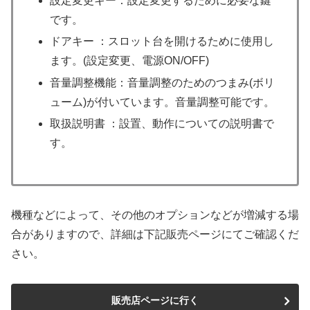
設定変更キー：設定変更するために必要な鍵
です。
ドアキー ：スロット台を開けるために使用し
ます。(設定変更、電源ON/OFF)
音量調整機能：音量調整のためのつまみ(ボリ
ューム)が付いています。音量調整可能です。
取扱説明書 ：設置、動作についての説明書で
す。
機種などによって、その他のオプションなどが増減する場
合がありますので、詳細は下記販売ページにてご確認くだ
さい。
販売店ページに行く