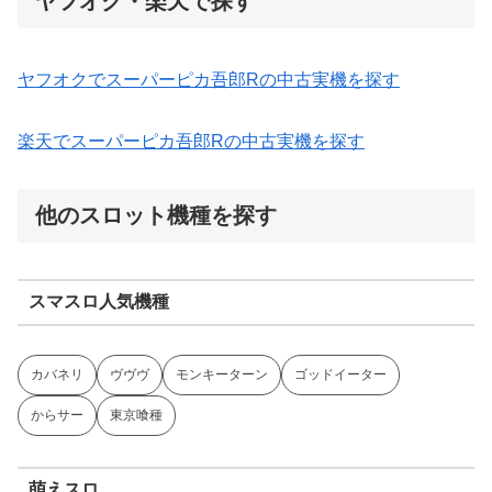
ヤフオク・楽天で探す
ヤフオクでスーパーピカ吾郎Rの中古実機を探す
楽天でスーパーピカ吾郎Rの中古実機を探す
他のスロット機種を探す
スマスロ人気機種
カバネリ
ヴヴヴ
モンキーターン
ゴッドイーター
からサー
東京喰種
萌えスロ