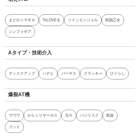
まどか☆マギカ
ToLOVEる
ツインエンジェル
戦国乙女
シンフォギア
Aタイプ・技術介入
ディスクアップ
ハナビ
バーサス
クランキー
ひぐらし
爆裂AT機
ヴヴヴ
からくりサーカス
北斗
バジリスク
凱旋
ゴッド