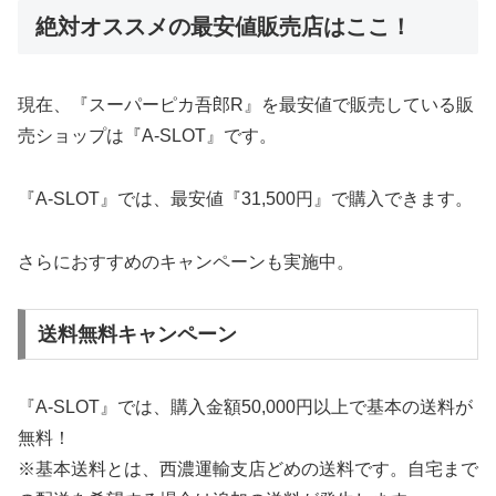
絶対オススメの最安値販売店はここ！
現在、『スーパーピカ吾郎R』を最安値で販売している販
売ショップは『A-SLOT』です。
『A-SLOT』では、最安値『31,500円』で購入できます。
さらにおすすめのキャンペーンも実施中。
送料無料キャンペーン
『A-SLOT』では、購入金額50,000円以上で基本の送料が
無料！
※基本送料とは、西濃運輸支店どめの送料です。自宅まで