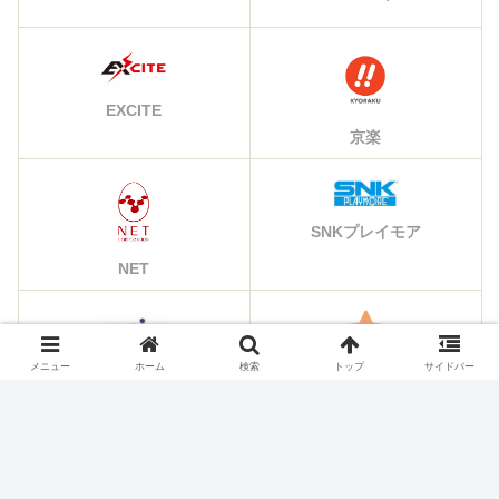
EXCITE
京楽
SNKプレイモア
NET
アリストクラート
メニュー
ホーム
検索
トップ
サイドバー
その他のメーカー
シェアする