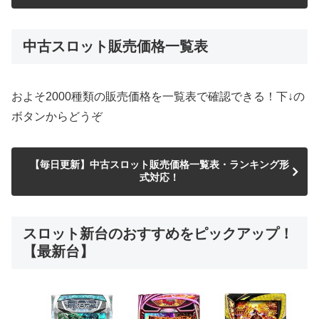
中古スロット販売価格一覧表
およそ2000種類の販売価格を一覧表で確認できる！下↓の
ボタンからどうぞ
【毎日更新】中古スロット販売価格一覧表・ランキング形
式対応！
スロット新台のおすすめをピックアップ！
【最新台】