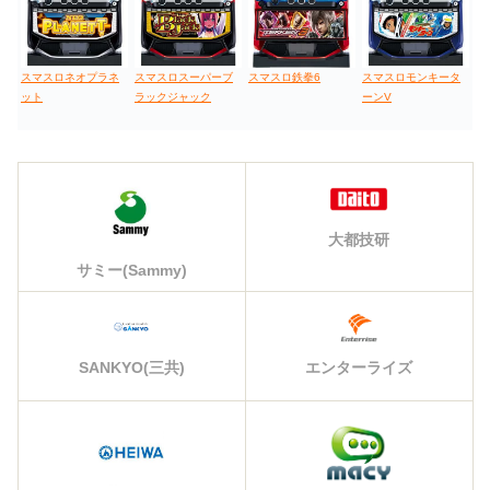
スマスロネオプラネ
スマスロスーパーブ
スマスロ鉄拳6
スマスロモンキータ
ット
ラックジャック
ーンV
大都技研
サミー(Sammy)
エンターライズ
SANKYO(三共)