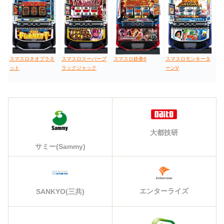
スマスロネオプラネ
スマスロスーパーブ
スマスロ鉄拳6
スマスロモンキータ
ット
ラックジャック
ーンV
大都技研
サミー(Sammy)
エンターライズ
SANKYO(三共)