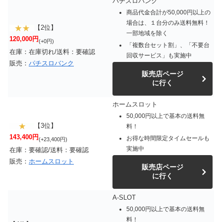
パチスロバンク
商品代金合計が50,000円以上の
場合は、１台分のみ送料無料！
【2位】
一部地域を除く
120,000円
(+0円)
「複数台セット割」、「不要台
在庫：在庫切れ/送料：要確認
回収サービス」も実施中
販売：
パチスロバンク
販売店ページ
に行く
ホームスロット
50,000円以上で基本の送料無
【3位】
料！
143,400円
お得な時間限定タイムセールも
(+23,400円)
実施中
在庫：要確認/送料：要確認
販売：
ホームスロット
販売店ページ
に行く
A-SLOT
50,000円以上で基本の送料無
料！