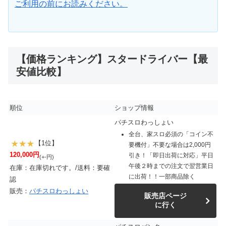
ご利用の前にお読みください。
【価格ランキング】スタードライバー【最
安値比較】
順位
ショップ情報
パチスロわっしょい
全台、家スロ必須の「コイン不
【1位】
要機付」不要な場合は2,000円
120,000円
引き！「即日出荷に対応」平日
(+-円)
午後２時までの注文で翌営業日
在庫：在庫切れです。/送料：要確
に出荷！！一部商品除く
認
販売：
パチスロわっしょい
販売店ページ
に行く