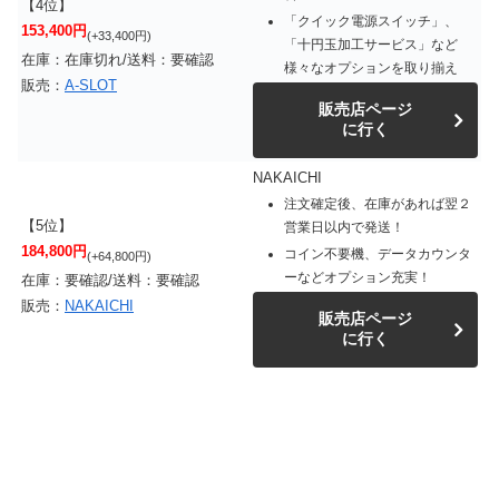
【4位】
「クイック電源スイッチ」、
153,400円
(+33,400円)
「十円玉加工サービス」など
在庫：在庫切れ/送料：要確認
様々なオプションを取り揃え
販売：
A-SLOT
販売店ページ
に行く
NAKAICHI
注文確定後、在庫があれば翌２
【5位】
営業日以内で発送！
184,800円
コイン不要機、データカウンタ
(+64,800円)
ーなどオプション充実！
在庫：要確認/送料：要確認
販売：
NAKAICHI
販売店ページ
に行く