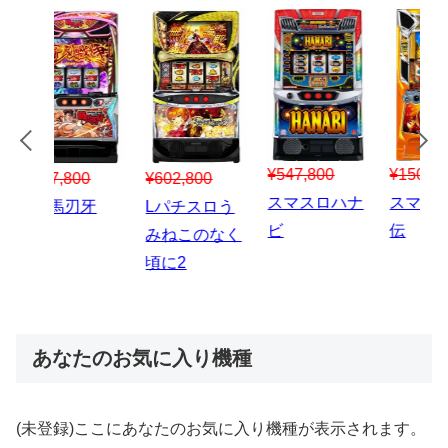
¥547,800
¥150,000
00
¥1,867,800
¥3
スマスロハナ
スマスロ秘宝
スロう
Lパチスロ 炎
ス
ビ
伝
のなく
炎ノ消防隊2
6
あなたのお気に入り機種
(未登録)ここにあなたのお気に入り機種が表示されます。