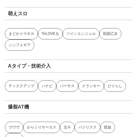
萌えスロ
まどか☆マギカ
ToLOVEる
ツインエンジェル
戦国乙女
シンフォギア
Aタイプ・技術介入
ディスクアップ
ハナビ
バーサス
クランキー
ひぐらし
爆裂AT機
ヴヴヴ
からくりサーカス
北斗
バジリスク
凱旋