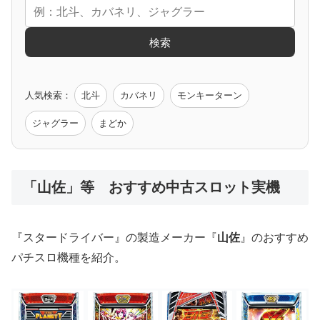
エヴァ
コードギアス
化物語
炎炎ノ消防隊
ガンダム
検索
ゲーム原作
人気検索：
北斗
カバネリ
モンキーターン
モンハン
バイオ
ペルソナ
ゴッドイーター
鉄拳
ジャグラー
まどか
低価格おすすめ
「山佐」等 おすすめ中古スロット実機
値下げ台
ディスクアップ
エウレカ
新鬼武者
ひぐらし
『スタードライバー』の製造メーカー『
山佐
』のおすすめ
パチスロ機種を紹介。