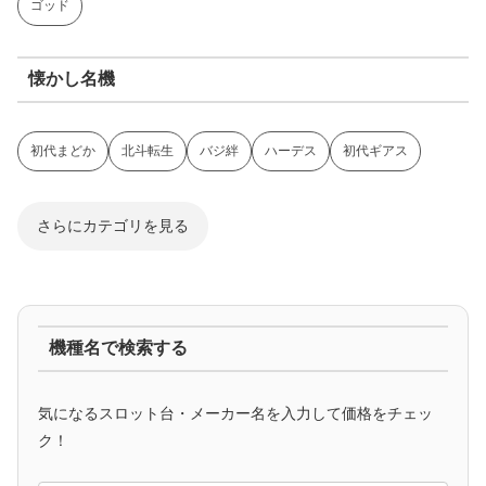
ゴッド
懐かし名機
初代まどか
北斗転生
バジ絆
ハーデス
初代ギアス
さらにカテゴリを見る
ジャグラー系
機種名で検索する
マイジャグ
ファンキー
アイム
ゴージャグ
ハッピー
気になるスロット台・メーカー名を入力して価格をチェッ
アニメタイアップ
ク！