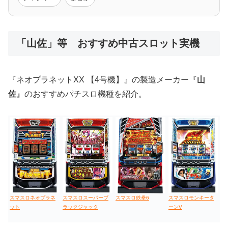
低価格おすすめ
「山佐」等 おすすめ中古スロット実機
値下げ台
ディスクアップ
エウレカ
新鬼武者
ひぐらし
『ネオプラネットXX 【4号機】』の製造メーカー『
山
佐
』のおすすめパチスロ機種を紹介。
スマスロネオプラネ
スマスロスーパーブ
スマスロ鉄拳6
スマスロモンキータ
ット
ラックジャック
ーンV