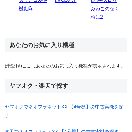
スロう
Lパチスロ 炎
ス
ビ
伝
のなく
炎ノ消防隊2
6
あなたのお気に入り機種
(未登録)ここにあなたのお気に入り機種が表示されます。
ヤフオク・楽天で探す
ヤフオクでネオプラネットXX 【4号機】の中古実機を探
す
楽天でネオプラネットXX 【4号機】の中古実機を探す