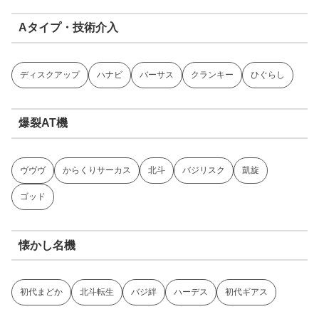
Aタイプ・技術介入
ディスクアップ
ハナビ
バーサス
クランキー
ひぐらし
爆裂AT機
ヴヴヴ
からくりサーカス
北斗
バジリスク
凱旋
ゴッド
懐かし名機
初代まどか
北斗転生
バジ絆
ハーデス
初代ギアス