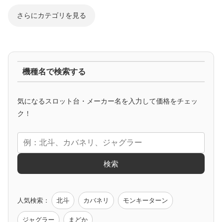
さらにカテゴリを見る
ジャグラー系
機種名で検索する
マイジャグ
ファンキー
アイム
ゴージャグ
ハッピー
気になるスロット台・メーカー名を入力して価格をチェッ
アニメタイアップ
ク！
エヴァ
コードギアス
化物語
炎炎ノ消防隊
ガンダム
検索
ゲーム原作
人気検索：
北斗
カバネリ
モンキーターン
モンハン
バイオ
ペルソナ
ゴッドイーター
鉄拳
ジャグラー
まどか