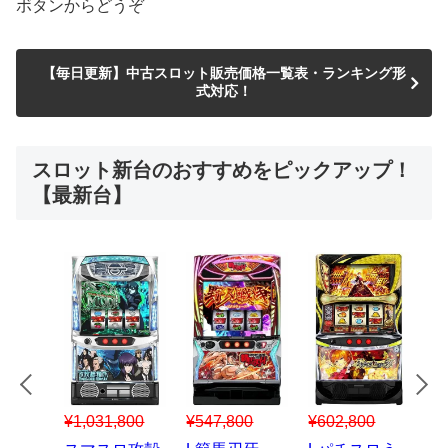
ボタンからどうぞ
【毎日更新】中古スロット販売価格一覧表・ランキング形
式対応！
スロット新台のおすすめをピックアップ！
【最新台】
¥547,800
¥150,000
00
¥1,867,800
¥3
スマスロハナ
スマスロ秘宝