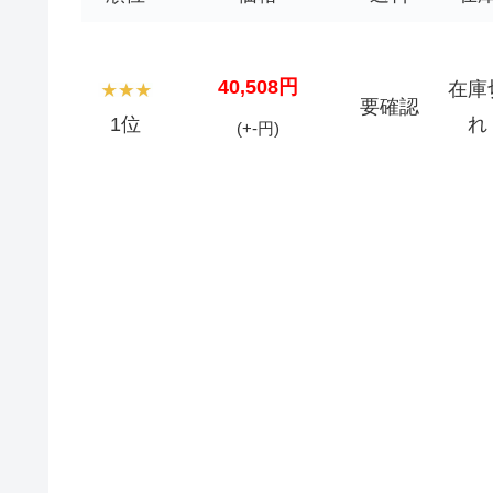
40,508円
在庫
要確認
1位
れ
(+-円)