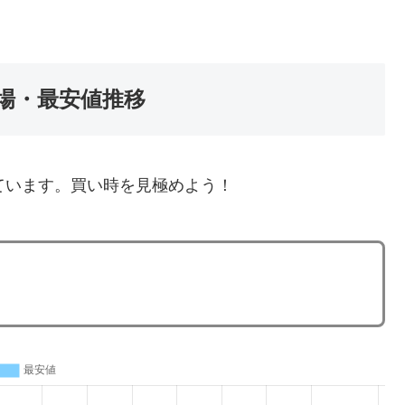
相場・最安値推移
ています。買い時を見極めよう！