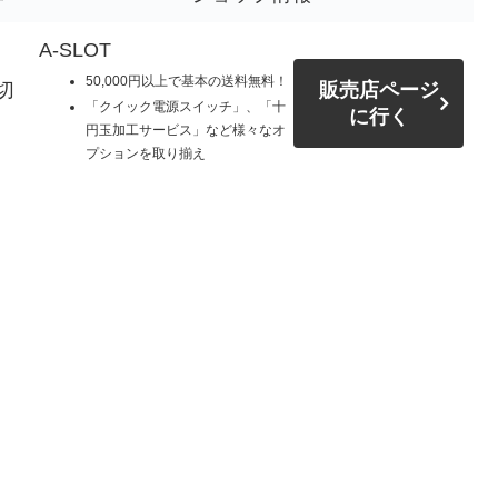
A-SLOT
50,000円以上で基本の送料無料！
切
販売店ページ
「クイック電源スイッチ」、「十
に行く
円玉加工サービス」など様々なオ
プションを取り揃え