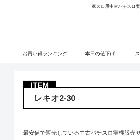
家スロ用中古パチスロ実
お買い得ランキング
本日の値下げ
ス
レキオ2-30
最安値で販売している中古パチスロ実機販売