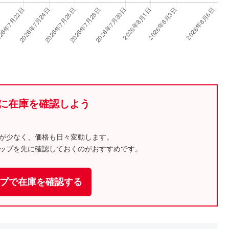
に在庫を確認しよう
が少なく、価格も日々変動します。
ップを先に確認しておくのがおすすめです。
プで在庫を確認する