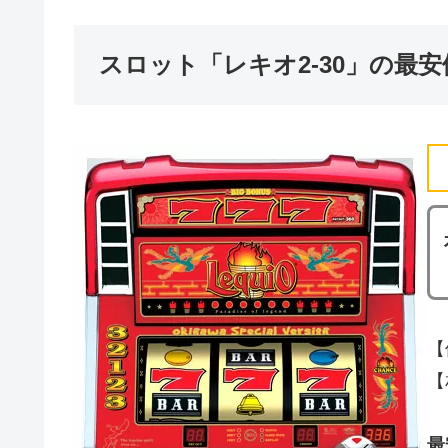
スロット「レキオ2-30」の最
【
【
最