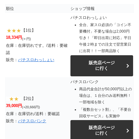
順位
ショップ情報
パチスロわっしょい
全台、家スロ必須の「コイン不
【1位】
要機付」不要な場合は2,000円
18,334円
引き！「即日出荷に対応」平日
(+-円)
午後２時までの注文で翌営業日
在庫：在庫切れです。/送料：要確
に出荷！！一部商品除く
認
販売：
パチスロわっしょい
販売店ページ
に行く
パチスロバンク
商品代金合計が50,000円以上の
場合は、１台分のみ送料無料！
【2位】
一部地域を除く
39,000円
(+20,666円)
「複数台セット割」、「不要台
在庫：在庫切れ/送料：要確認
回収サービス」も実施中
販売：
パチスロバンク
販売店ページ
に行く