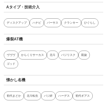
Aタイプ・技術介入
ディスクアップ
ハナビ
バーサス
クランキー
ひぐらし
爆裂AT機
ヴヴヴ
からくりサーカス
北斗
バジリスク
凱旋
ゴッド
懐かし名機
初代まどか
北斗転生
バジ絆
ハーデス
初代ギアス