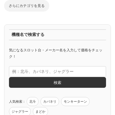
さらにカテゴリを見る
ジャグラー系
機種名で検索する
マイジャグ
ファンキー
アイム
ゴージャグ
ハッピー
気になるスロット台・メーカー名を入力して価格をチェッ
アニメタイアップ
ク！
エヴァ
コードギアス
化物語
炎炎ノ消防隊
ガンダム
検索
ゲーム原作
人気検索：
北斗
カバネリ
モンキーターン
モンハン
バイオ
ペルソナ
ゴッドイーター
鉄拳
ジャグラー
まどか