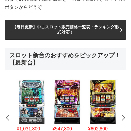
ボタンからどうぞ
【毎日更新】中古スロット販売価格一覧表・ランキング形
式対応！
スロット新台のおすすめをピックアップ！
【最新台】
¥547,800
¥150,000
00
¥1,867,800
¥3