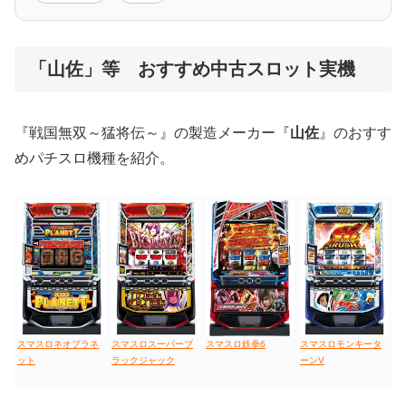
低価格おすすめ
「山佐」等 おすすめ中古スロット実機
値下げ台
ディスクアップ
エウレカ
新鬼武者
ひぐらし
『戦国無双～猛将伝～』の製造メーカー『
山佐
』のおすす
めパチスロ機種を紹介。
スマスロネオプラネ
スマスロスーパーブ
スマスロ鉄拳6
スマスロモンキータ
ット
ラックジャック
ーンV