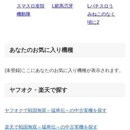
スマスロハナ
スマスロ秘宝
スロう
Lパチスロ 炎
ス
ビ
伝
のなく
炎ノ消防隊2
6
あなたのお気に入り機種
(未登録)ここにあなたのお気に入り機種が表示されます。
ヤフオク・楽天で探す
ヤフオクで戦国無双～猛将伝～の中古実機を探す
楽天で戦国無双～猛将伝～の中古実機を探す