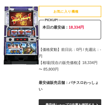
お気に入り機種
(追加済)
PICKUP!
本日の最安値：
18,334円
【価格変動】前日比：0円 / 先週比：-
円
【相場(現在の販売価格)】18,334円
〜 85,800円
最安値販売店舗：パチスロわっしょ
い
最安値ショップで在庫を確認する