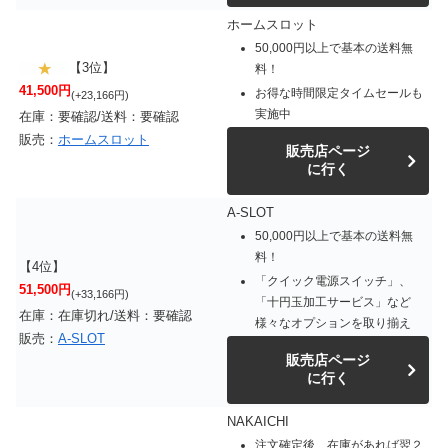
ホームスロット
50,000円以上で基本の送料無
【3位】
料！
41,500円
お得な時間限定タイムセールも
(+23,166円)
実施中
在庫：要確認/送料：要確認
販売：
ホームスロット
販売店ページ
に行く
A-SLOT
50,000円以上で基本の送料無
料！
【4位】
「クイック電源スイッチ」、
51,500円
(+33,166円)
「十円玉加工サービス」など
在庫：在庫切れ/送料：要確認
様々なオプションを取り揃え
販売：
A-SLOT
販売店ページ
に行く
NAKAICHI
注文確定後、在庫があれば翌２