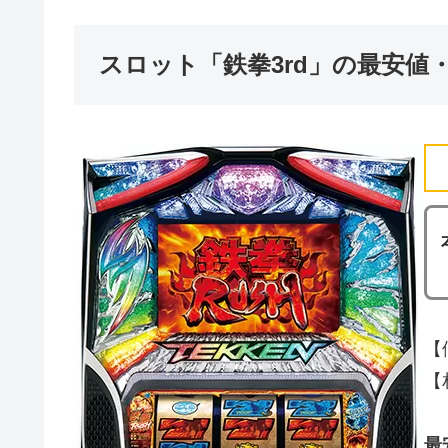
スロット「鉄拳3rd」の最安値
【
【
最