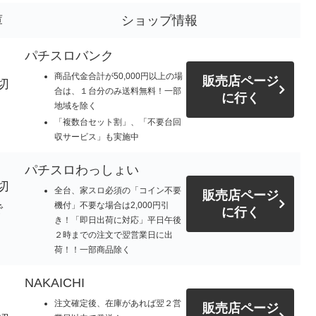
庫
ショップ情報
パチスロバンク
商品代金合計が50,000円以上の場
販売店ページ
切
合は、１台分のみ送料無料！一部
に行く
地域を除く
「複数台セット割」、「不要台回
収サービス」も実施中
パチスロわっしょい
切
全台、家スロ必須の「コイン不要
販売店ページ
機付」不要な場合は2,000円引
で
に行く
き！「即日出荷に対応」平日午後
。
２時までの注文で翌営業日に出
荷！！一部商品除く
NAKAICHI
注文確定後、在庫があれば翌２営
販売店ページ