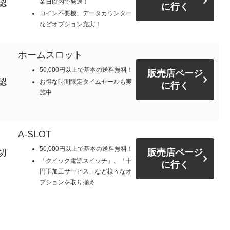
認
業日以内で発送！
に行く
コイン不要機、データカウンター
などオプション充実！
ホームスロット
50,000円以上で基本の送料無料！
販売店ページ
認
お得な時間限定タイムセールも実
に行く
施中
A-SLOT
50,000円以上で基本の送料無料！
切
販売店ページ
「クイック電源スイッチ」、「十
に行く
円玉加工サービス」など様々なオ
プションを取り揃え