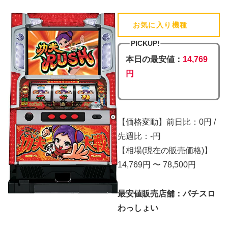
お気に入り機種
(追加済)
PICKUP!
本日の最安値：
14,769
円
【価格変動】前日比：0円 /
先週比：-円
【相場(現在の販売価格)】
14,769円 〜 78,500円
最安値販売店舗：パチスロ
わっしょい