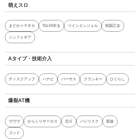
萌えスロ
まどか☆マギカ
ToLOVEる
ツインエンジェル
戦国乙女
シンフォギア
Aタイプ・技術介入
ディスクアップ
ハナビ
バーサス
クランキー
ひぐらし
爆裂AT機
ヴヴヴ
からくりサーカス
北斗
バジリスク
凱旋
ゴッド