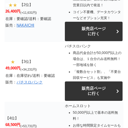
【2位】
営業日以内で発送！
26,400円
コイン不要機、データカウンタ
(+11,631円)
ーなどオプション充実！
在庫：要確認/送料：要確認
販売：
NAKAICHI
販売店ページ
に行く
パチスロバンク
商品代金合計が50,000円以上の
場合は、１台分のみ送料無料！
【3位】
一部地域を除く
49,000円
(+34,231円)
「複数台セット割」、「不要台
在庫：在庫切れ/送料：要確認
回収サービス」も実施中
販売：
パチスロバンク
販売店ページ
に行く
ホームスロット
50,000円以上で基本の送料無
【4位】
料！
68,500円
お得な時間限定タイムセールも
(+53,731円)