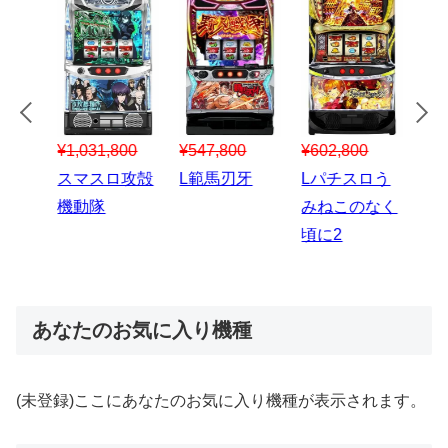
¥547,800
¥150,000
00
¥1,867,800
¥3
スマスロハナ
スマスロ秘宝
スロう
Lパチスロ 炎
ス
ビ
伝
のなく
炎ノ消防隊2
6
あなたのお気に入り機種
(未登録)ここにあなたのお気に入り機種が表示されます。