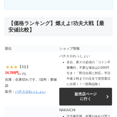
【価格ランキング】燃えよ!功夫大戦【最
安値比較】
順位
ショップ情報
パチスロわっしょい
全台、家スロ必須の「コイン不
【1位】
要機付」不要な場合は2,000円
14,769円
引き！「即日出荷に対応」平日
(+-円)
午後２時までの注文で翌営業日
在庫：在庫切れです。/送料：要確
に出荷！！一部商品除く
認
販売：
パチスロわっしょい
販売店ページ
に行く
NAKAICHI
注文確定後、在庫があれば翌２