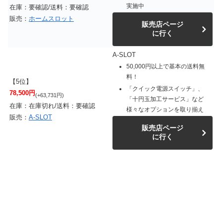
実施中
在庫：要確認/送料：要確認
販売：
ホームスロット
販売店ページ
に行く
A-SLOT
50,000円以上で基本の送料無
料！
【5位】
「クイック電源スイッチ」、
78,500円
(+63,731円)
「十円玉加工サービス」など
在庫：在庫切れ/送料：要確認
様々なオプションを取り揃え
販売：
A-SLOT
販売店ページ
に行く