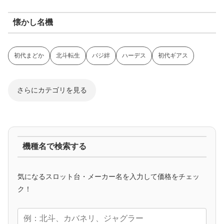
懐かし名機
初代まどか
北斗転生
バジ絆
ハーデス
初代ギアス
さらにカテゴリを見る
ジャグラー系
機種名で検索する
マイジャグ
ファンキー
アイム
ゴージャグ
ハッピー
気になるスロット台・メーカー名を入力して価格をチェッ
アニメタイアップ
ク！
エヴァ
コードギアス
化物語
炎炎ノ消防隊
ガンダム