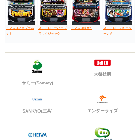
スマスロネオプラネ
スマスロスーパーブ
スマスロ鉄拳6
スマスロモンキータ
ット
ラックジャック
ーンV
大都技研
サミー(Sammy)
エンターライズ
SANKYO(三共)