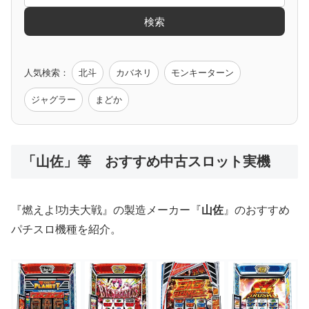
検索
ゲーム原作
人気検索：
北斗
カバネリ
モンキーターン
モンハン
バイオ
ペルソナ
ゴッドイーター
鉄拳
ジャグラー
まどか
低価格おすすめ
「山佐」等 おすすめ中古スロット実機
値下げ台
ディスクアップ
エウレカ
新鬼武者
ひぐらし
『燃えよ!功夫大戦』の製造メーカー『
山佐
』のおすすめ
パチスロ機種を紹介。