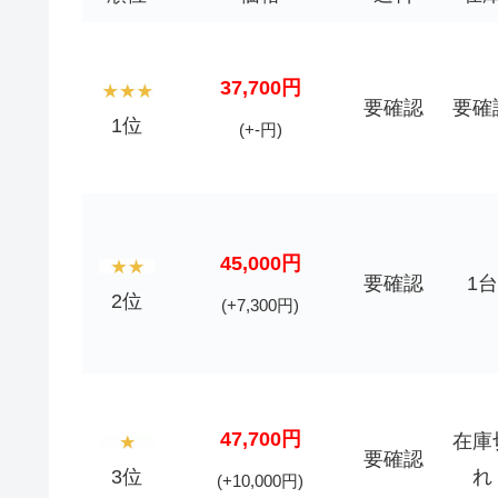
37,700円
要確認
要確
1位
(+-円)
45,000円
要確認
1台
2位
(+7,300円)
47,700円
在庫
要確認
3位
れ
(+10,000円)