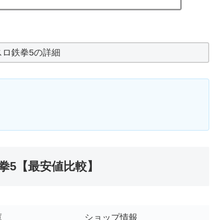
スロ鉄拳5の詳細
拳5【最安値比較】
庫
ショップ情報