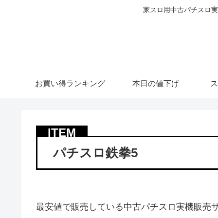
家スロ用中古パチスロ実
お買い得ランキング
本日の値下げ
ス
パチスロ鉄拳5
最安値で販売している中古パチスロ実機販売