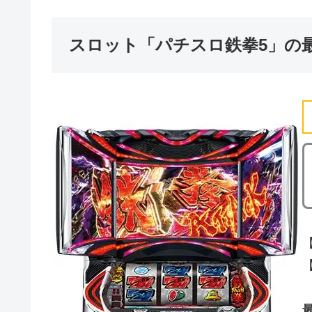
スロット「パチスロ鉄拳5」の
【