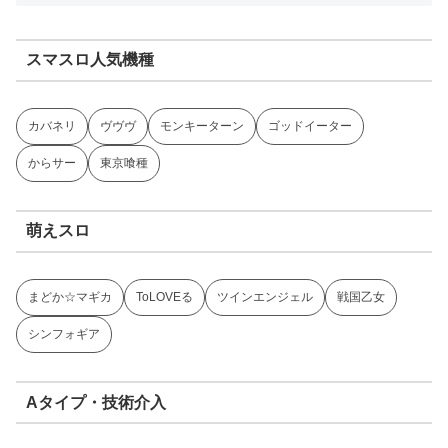
スマスロ人気機種
カバネリ
ヴヴヴ
モンキーターン
ゴッドイーター
からサー
東京喰種
萌えスロ
まどか☆マギカ
ToLOVEる
ツインエンジェル
戦国乙女
シンフォギア
Aタイプ・技術介入