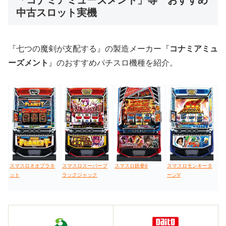
「コナミアミューズメント」等 おすすめ
中古スロット実機
値下げ台
ディスクアップ
エウレカ
新鬼武者
ひぐらし
『七つの魔剣が支配する』の製造メーカー『
コナミアミュ
ーズメント
』のおすすめパチスロ機種を紹介。
スマスロネオプラネ
スマスロスーパーブ
スマスロ鉄拳6
スマスロモンキータ
ット
ラックジャック
ーンV