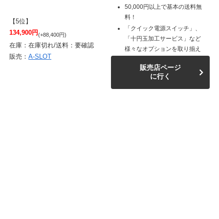
50,000円以上で基本の送料無
料！
【5位】
「クイック電源スイッチ」、
134,900円
(+88,400円)
「十円玉加工サービス」など
在庫：在庫切れ/送料：要確認
様々なオプションを取り揃え
販売：
A-SLOT
販売店ページ
に行く