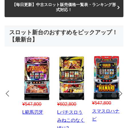
【毎日更新】中古スロット販売価格一覧表・ランキング形
式対応！
スロット新台のおすすめをピックアップ！
【最新台】
¥547,800
¥150,000
00
¥1,867,800
¥3
スマスロハナ
スマスロ秘宝
スロう
Lパチスロ 炎
ス
ビ
伝
のなく
炎ノ消防隊2
6