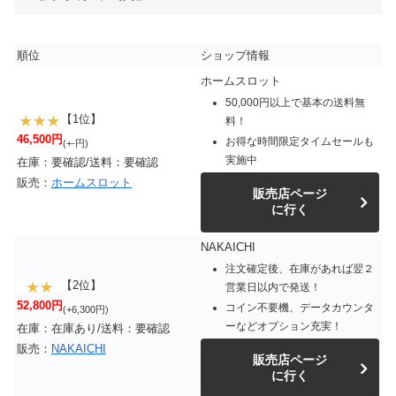
順位
ショップ情報
ホームスロット
50,000円以上で基本の送料無
【1位】
料！
46,500円
お得な時間限定タイムセールも
(+-円)
実施中
在庫：要確認/送料：要確認
販売：
ホームスロット
販売店ページ
に行く
NAKAICHI
注文確定後、在庫があれば翌２
【2位】
営業日以内で発送！
52,800円
コイン不要機、データカウンタ
(+6,300円)
ーなどオプション充実！
在庫：在庫あり/送料：要確認
販売：
NAKAICHI
販売店ページ
に行く