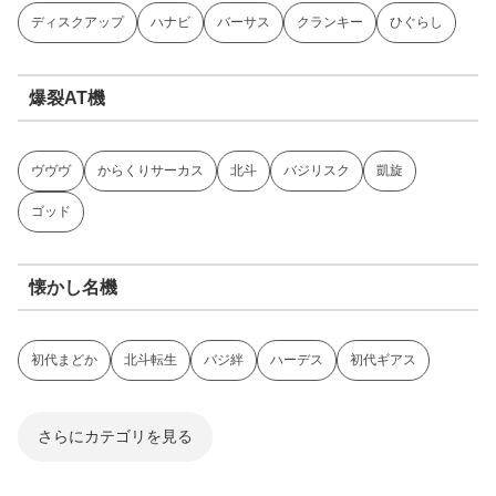
ディスクアップ
ハナビ
バーサス
クランキー
ひぐらし
爆裂AT機
ヴヴヴ
からくりサーカス
北斗
バジリスク
凱旋
ゴッド
懐かし名機
初代まどか
北斗転生
バジ絆
ハーデス
初代ギアス
さらにカテゴリを見る