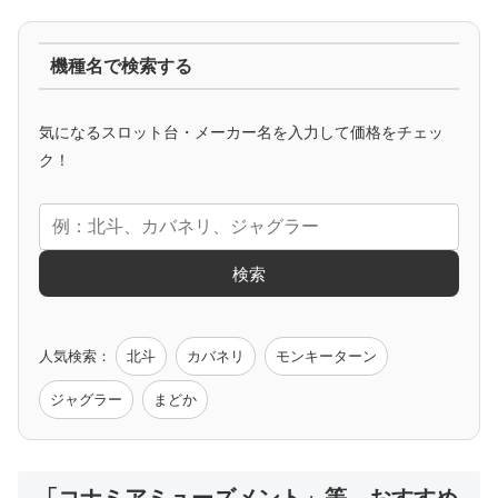
ジャグラー系
機種名で検索する
マイジャグ
ファンキー
アイム
ゴージャグ
ハッピー
気になるスロット台・メーカー名を入力して価格をチェッ
アニメタイアップ
ク！
エヴァ
コードギアス
化物語
炎炎ノ消防隊
ガンダム
検索
ゲーム原作
人気検索：
北斗
カバネリ
モンキーターン
モンハン
バイオ
ペルソナ
ゴッドイーター
鉄拳
ジャグラー
まどか
低価格おすすめ