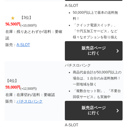
A-SLOT
50,000円以上で基本の送料無
【3位】
料！
56,500円
「クイック電源スイッチ」、
(+10,000円)
「十円玉加工サービス」など
在庫：残りあとわずか/送料：要確
様々なオプションを取り揃え
認
販売：
A-SLOT
販売店ページ
に行く
パチスロバンク
商品代金合計が50,000円以上の
場合は、１台分のみ送料無料！
【4位】
一部地域を除く
59,000円
(+12,500円)
「複数台セット割」、「不要台
在庫：在庫切れ/送料：要確認
回収サービス」も実施中
販売：
パチスロバンク
販売店ページ
に行く
A-SLOT