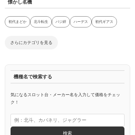
懐かし名機
初代まどか
北斗転生
バジ絆
ハーデス
初代ギアス
さらにカテゴリを見る
ジャグラー系
機種名で検索する
マイジャグ
ファンキー
アイム
ゴージャグ
ハッピー
気になるスロット台・メーカー名を入力して価格をチェッ
アニメタイアップ
ク！
エヴァ
コードギアス
化物語
炎炎ノ消防隊
ガンダム
検索