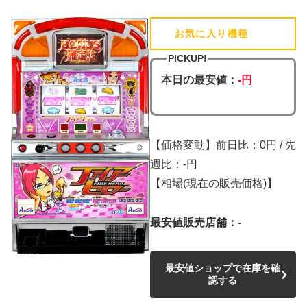
お気に入り機種
(追加済)
PICKUP!
本日の最安値：
-円
【価格変動】前日比：0円 / 先
週比：-円
【相場(現在の販売価格)】
最安値販売店舗：-
最安値ショップで在庫を確
認する