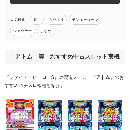
ゲーム原作
人気検索：
北斗
カバネリ
モンキーターン
モンハン
バイオ
ペルソナ
ゴッドイーター
鉄拳
ジャグラー
まどか
低価格おすすめ
「アトム」等 おすすめ中古スロット実機
値下げ台
ディスクアップ
エウレカ
新鬼武者
ひぐらし
『ファイアーヒーローS』の製造メーカー『
アトム
』のお
すすめパチスロ機種を紹介。