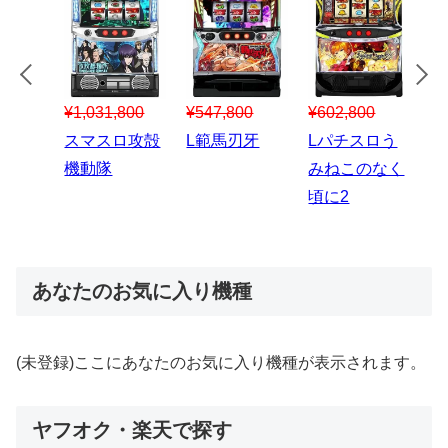
¥547,800
¥150,000
00
¥1,867,800
¥3
スマスロハナ
スマスロ秘宝
スロう
Lパチスロ 炎
ス
ビ
伝
のなく
炎ノ消防隊2
6
あなたのお気に入り機種
(未登録)ここにあなたのお気に入り機種が表示されます。
ヤフオク・楽天で探す