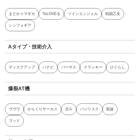
まどか☆マギカ
ToLOVEる
ツインエンジェル
戦国乙女
シンフォギア
Aタイプ・技術介入
ディスクアップ
ハナビ
バーサス
クランキー
ひぐらし
爆裂AT機
ヴヴヴ
からくりサーカス
北斗
バジリスク
凱旋
ゴッド