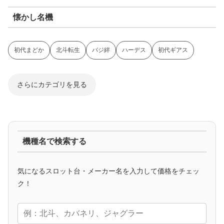
懐かし名機
初代まどか
北斗転生
バジ絆
ハーデス
初代ギアス
さらにカテゴリを見る
ジャグラー系
機種名で検索する
マイジャグ
ファンキー
アイム
ゴージャグ
ハッピー
気になるスロット台・メーカー名を入力して価格をチェッ
アニメタイアップ
ク！
エヴァ
コードギアス
化物語
炎炎ノ消防隊
ガンダム