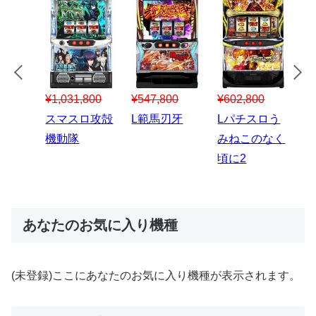
¥547,800
¥150,000
00
¥1,867,800
¥3
スマスロハナ
スマスロ秘宝
スロう
Lパチスロ 炎
ス
ビ
伝
のなく
炎ノ消防隊2
6
あなたのお気に入り機種
(未登録)ここにあなたのお気に入り機種が表示されます。