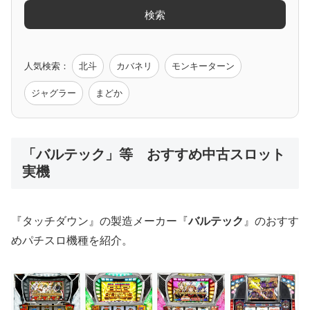
検索
ゲーム原作
人気検索：
北斗
カバネリ
モンキーターン
モンハン
バイオ
ペルソナ
ゴッドイーター
鉄拳
ジャグラー
まどか
低価格おすすめ
「バルテック」等 おすすめ中古スロット
実機
値下げ台
ディスクアップ
エウレカ
新鬼武者
ひぐらし
『タッチダウン』の製造メーカー『
バルテック
』のおすす
めパチスロ機種を紹介。