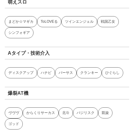
萌えスロ
まどか☆マギカ
ToLOVEる
ツインエンジェル
戦国乙女
シンフォギア
Aタイプ・技術介入
ディスクアップ
ハナビ
バーサス
クランキー
ひぐらし
爆裂AT機
ヴヴヴ
からくりサーカス
北斗
バジリスク
凱旋
ゴッド