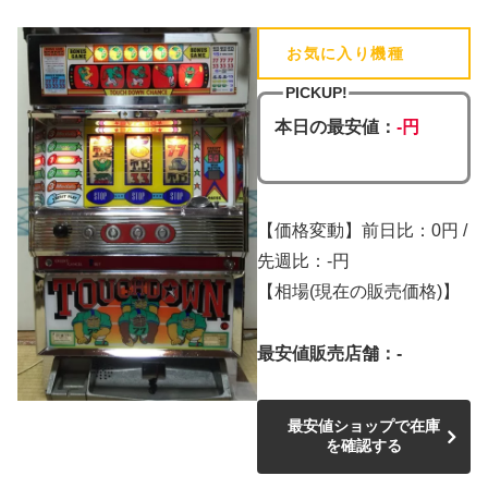
お気に入り機種
(追加済)
PICKUP!
本日の最安値：
-円
【価格変動】前日比：0円 /
先週比：-円
【相場(現在の販売価格)】
最安値販売店舗：-
最安値ショップで在庫
を確認する