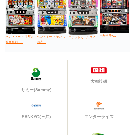
一騎当千XX
ベン・トー ～半額弁
ベン・トー ～狼たち
ロボットガールズＺ
当争奪戦!!～
の夜～
大都技研
サミー(Sammy)
エンターライズ
SANKYO(三共)