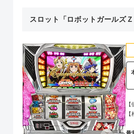
スロット「ロボットガールズＺ
【
【相
最