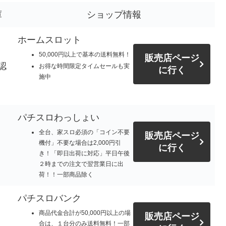
庫
ショップ情報
ホームスロット
50,000円以上で基本の送料無料！
販売店ページ
認
お得な時間限定タイムセールも実
に行く
施中
パチスロわっしょい
全台、家スロ必須の「コイン不要
販売店ページ
機付」不要な場合は2,000円引
に行く
き！「即日出荷に対応」平日午後
２時までの注文で翌営業日に出
荷！！一部商品除く
パチスロバンク
商品代金合計が50,000円以上の場
販売店ページ
合は、１台分のみ送料無料！一部