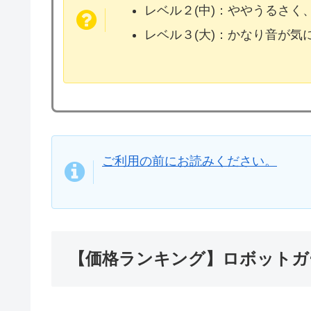
レベル２(中)：ややうるさく
レベル３(大)：かなり音が
ご利用の前にお読みください。
【価格ランキング】ロボットガ