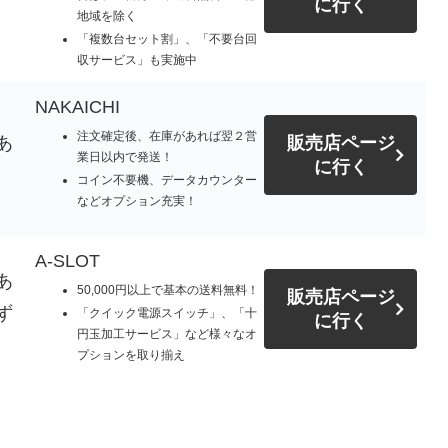
に行く
地域を除く
「複数台セット割」、「不要台回
収サービス」も実施中
NAKAICHI
注文確定後、在庫があれば翌２営
あ
販売店ページ
業日以内で発送！
に行く
コイン不要機、データカウンター
などオプション充実！
A-SLOT
あ
50,000円以上で基本の送料無料！
販売店ページ
ず
「クイック電源スイッチ」、「十
に行く
円玉加工サービス」など様々なオ
プションを取り揃え