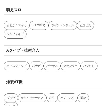
萌えスロ
まどか☆マギカ
ToLOVEる
ツインエンジェル
戦国乙女
シンフォギア
Aタイプ・技術介入
ディスクアップ
ハナビ
バーサス
クランキー
ひぐらし
爆裂AT機
ヴヴヴ
からくりサーカス
北斗
バジリスク
凱旋