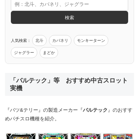
エヴァ
コードギアス
化物語
炎炎ノ消防隊
ガンダム
検索
ゲーム原作
人気検索：
北斗
カバネリ
モンキーターン
モンハン
バイオ
ペルソナ
ゴッドイーター
鉄拳
ジャグラー
まどか
低価格おすすめ
「バルテック」等 おすすめ中古スロット
実機
値下げ台
ディスクアップ
エウレカ
新鬼武者
ひぐらし
『バツ&テリー』の製造メーカー『
バルテック
』のおすす
めパチスロ機種を紹介。