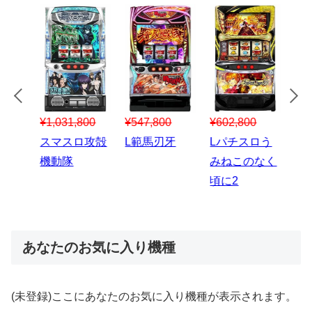
¥547,800
¥150,000
00
¥1,867,800
¥3
スマスロハナ
スマスロ秘宝
スロう
Lパチスロ 炎
ス
ビ
伝
のなく
炎ノ消防隊2
6
あなたのお気に入り機種
(未登録)ここにあなたのお気に入り機種が表示されます。