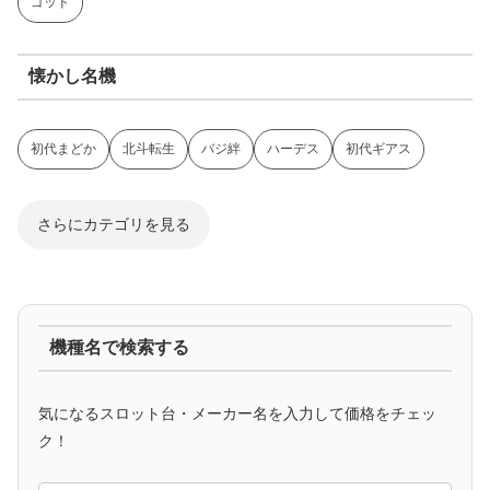
ゴッド
懐かし名機
初代まどか
北斗転生
バジ絆
ハーデス
初代ギアス
さらにカテゴリを見る
ジャグラー系
機種名で検索する
マイジャグ
ファンキー
アイム
ゴージャグ
ハッピー
気になるスロット台・メーカー名を入力して価格をチェッ
アニメタイアップ
ク！