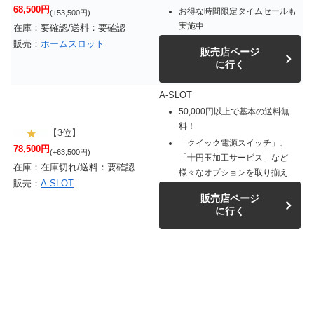
68,500円
お得な時間限定タイムセールも
(+53,500円)
実施中
在庫：要確認/送料：要確認
販売：
ホームスロット
販売店ページ
に行く
A-SLOT
50,000円以上で基本の送料無
料！
【3位】
「クイック電源スイッチ」、
78,500円
(+63,500円)
「十円玉加工サービス」など
在庫：在庫切れ/送料：要確認
様々なオプションを取り揃え
販売：
A-SLOT
販売店ページ
に行く