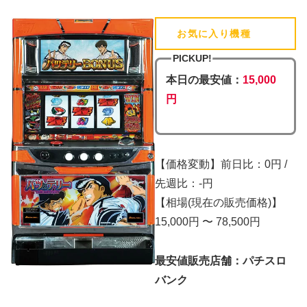
お気に入り機種
(追加済)
PICKUP!
本日の最安値：
15,000
円
【価格変動】前日比：0円 /
先週比：-円
【相場(現在の販売価格)】
15,000円 〜 78,500円
最安値販売店舗：パチスロ
バンク