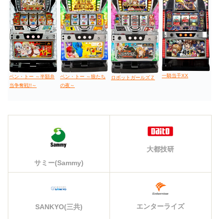
一騎当千XX
ベン・トー ～半額弁
ベン・トー ～狼たち
ロボットガールズＺ
当争奪戦!!～
の夜～
大都技研
サミー(Sammy)
エンターライズ
SANKYO(三共)