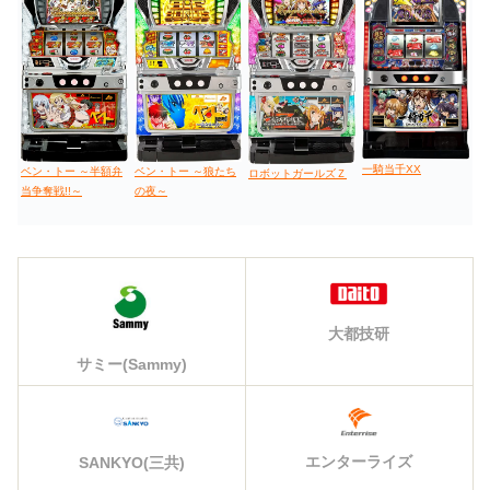
一騎当千XX
ベン・トー ～半額弁
ベン・トー ～狼たち
ロボットガールズＺ
当争奪戦!!～
の夜～
大都技研
サミー(Sammy)
エンターライズ
SANKYO(三共)