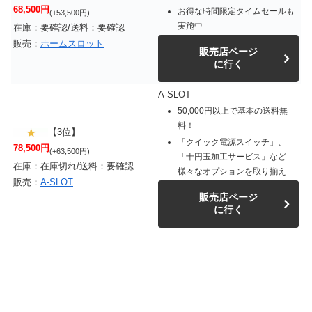
68,500円
お得な時間限定タイムセールも
(+53,500円)
実施中
在庫：要確認/送料：要確認
販売：
ホームスロット
販売店ページ
に行く
A-SLOT
50,000円以上で基本の送料無
料！
【3位】
「クイック電源スイッチ」、
78,500円
(+63,500円)
「十円玉加工サービス」など
在庫：在庫切れ/送料：要確認
様々なオプションを取り揃え
販売：
A-SLOT
販売店ページ
に行く