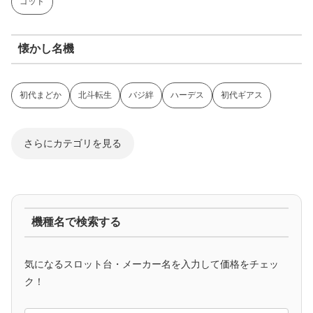
ゴッド
懐かし名機
初代まどか
北斗転生
バジ絆
ハーデス
初代ギアス
さらにカテゴリを見る
ジャグラー系
機種名で検索する
マイジャグ
ファンキー
アイム
ゴージャグ
ハッピー
気になるスロット台・メーカー名を入力して価格をチェッ
アニメタイアップ
ク！