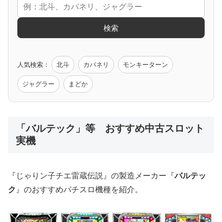
エヴァ
コードギアス
化物語
炎炎ノ消防隊
ガンダム
検索
ゲーム原作
人気検索：
北斗
カバネリ
モンキーターン
モンハン
バイオ
ペルソナ
ゴッドイーター
鉄拳
ジャグラー
まどか
低価格おすすめ
「バルテック」等 おすすめ中古スロット
実機
値下げ台
ディスクアップ
エウレカ
新鬼武者
ひぐらし
『じゃりン子チエ雷蔵伝説』の製造メーカー『
バルテッ
ク
』のおすすめパチスロ機種を紹介。