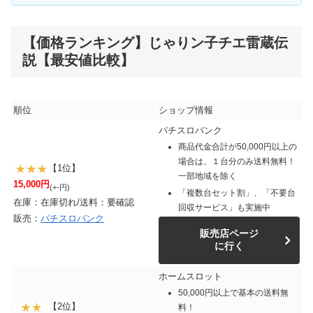
【価格ランキング】じゃりン子チエ雷蔵伝
説【最安値比較】
順位
ショップ情報
パチスロバンク
商品代金合計が50,000円以上の
場合は、１台分のみ送料無料！
【1位】
一部地域を除く
15,000円
(+-円)
「複数台セット割」、「不要台
在庫：在庫切れ/送料：要確認
回収サービス」も実施中
販売：
パチスロバンク
販売店ページ
に行く
ホームスロット
50,000円以上で基本の送料無
【2位】
料！