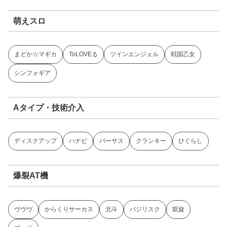
萌えスロ
まどか☆マギカ
ToLOVEる
ツインエンジェル
戦国乙女
シンフォギア
Aタイプ・技術介入
ディスクアップ
ハナビ
バーサス
クランキー
ひぐらし
爆裂AT機
ヴヴヴ
からくりサーカス
北斗
バジリスク
凱旋