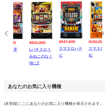
¥547,800
¥150,000
00
¥1,867,800
¥3
スマスロハナ
スマスロ秘宝
スロう
Lパチスロ 炎
ス
ビ
伝
のなく
炎ノ消防隊2
6
あなたのお気に入り機種
(未登録)ここにあなたのお気に入り機種が表示されます。