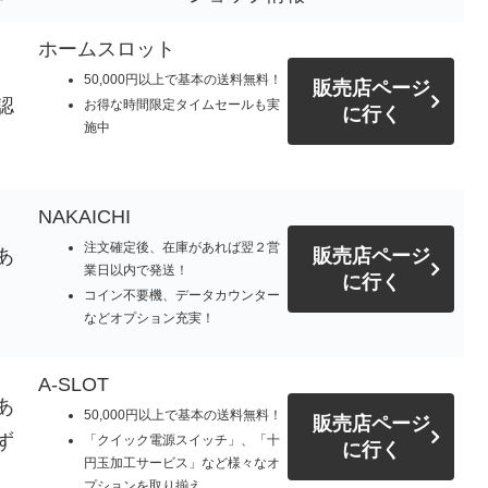
ホームスロット
50,000円以上で基本の送料無料！
販売店ページ
認
お得な時間限定タイムセールも実
に行く
施中
NAKAICHI
注文確定後、在庫があれば翌２営
あ
販売店ページ
業日以内で発送！
に行く
コイン不要機、データカウンター
などオプション充実！
A-SLOT
あ
50,000円以上で基本の送料無料！
販売店ページ
ず
「クイック電源スイッチ」、「十
に行く
円玉加工サービス」など様々なオ
プションを取り揃え