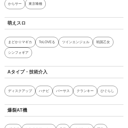
からサー
東京喰種
萌えスロ
まどか☆マギカ
ToLOVEる
ツインエンジェル
戦国乙女
シンフォギア
Aタイプ・技術介入
ディスクアップ
ハナビ
バーサス
クランキー
ひぐらし
爆裂AT機