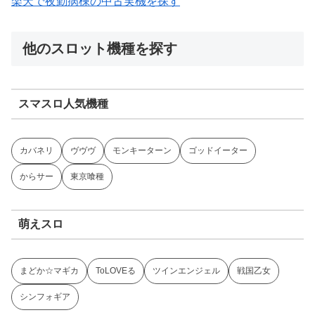
楽天で夜勤病棟の中古実機を探す
他のスロット機種を探す
スマスロ人気機種
カバネリ
ヴヴヴ
モンキーターン
ゴッドイーター
からサー
東京喰種
萌えスロ
まどか☆マギカ
ToLOVEる
ツインエンジェル
戦国乙女
シンフォギア