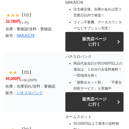
NAKAICHI
注文確定後、在庫があれば翌２
【1位】
営業日以内で発送！
32,780円
コイン不要機、データカウンタ
(+-円)
ーなどオプション充実！
在庫：要確認/送料：要確認
販売：
NAKAICHI
販売店ページ
に行く
パチスロバンク
商品代金合計が50,000円以上の
場合は、１台分のみ送料無料！
【2位】
一部地域を除く
49,000円
(+16,220円)
「複数台セット割」、「不要台
在庫：在庫切れ/送料：要確認
回収サービス」も実施中
販売：
パチスロバンク
販売店ページ
に行く
ホームスロット
50,000円以上で基本の送料無