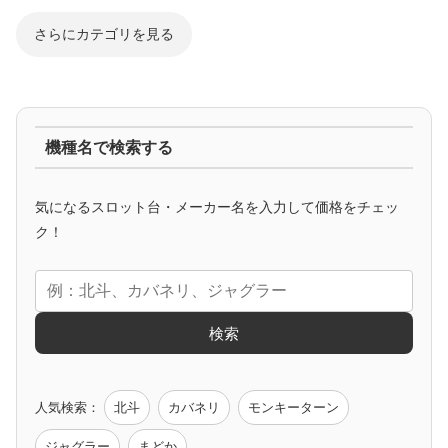
さらにカテゴリを見る
ジャグラー系
機種名で検索する
マイジャグ
ファンキー
アイム
ゴージャグ
ハッピー
気になるスロット台・メーカー名を入力して価格をチェッ
アニメタイアップ
ク！
エヴァ
コードギアス
化物語
炎炎ノ消防隊
ガンダム
検索
ゲーム原作
人気検索：
北斗
カバネリ
モンキーターン
モンハン
バイオ
ペルソナ
ゴッドイーター
鉄拳
ジャグラー
まどか