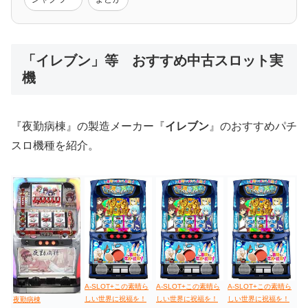
低価格おすすめ
「イレブン」等 おすすめ中古スロット実
機
値下げ台
ディスクアップ
エウレカ
新鬼武者
ひぐらし
『夜勤病棟』の製造メーカー『
イレブン
』のおすすめパチ
スロ機種を紹介。
A-SLOT+この素晴ら
A-SLOT+この素晴ら
A-SLOT+この素晴ら
しい世界に祝福を！
しい世界に祝福を！
しい世界に祝福を！
夜勤病棟