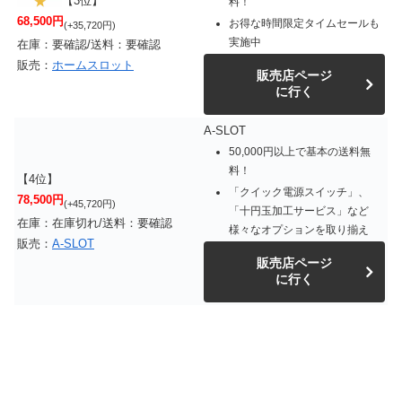
【3位】
料！
68,500円
お得な時間限定タイムセールも
(+35,720円)
実施中
在庫：要確認/送料：要確認
販売：
ホームスロット
販売店ページ
に行く
A-SLOT
50,000円以上で基本の送料無
料！
【4位】
「クイック電源スイッチ」、
78,500円
(+45,720円)
「十円玉加工サービス」など
在庫：在庫切れ/送料：要確認
様々なオプションを取り揃え
販売：
A-SLOT
販売店ページ
に行く