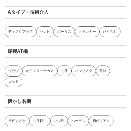
Aタイプ・技術介入
ディスクアップ
ハナビ
バーサス
クランキー
ひぐらし
爆裂AT機
ヴヴヴ
からくりサーカス
北斗
バジリスク
凱旋
ゴッド
懐かし名機
初代まどか
北斗転生
バジ絆
ハーデス
初代ギアス