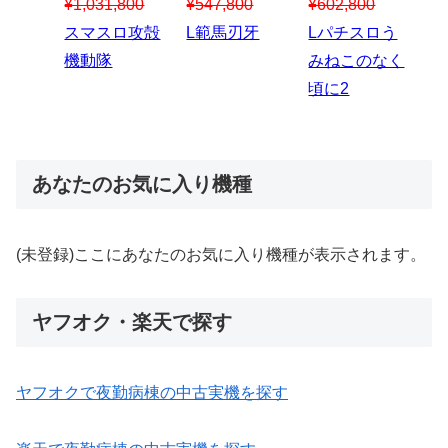
¥547,800
¥150,000
00
¥1,867,800
¥3
スマスロハナ
スマスロ秘宝
スロう
Lパチスロ 炎
ス
ビ
伝
のなく
炎ノ消防隊2
6
あなたのお気に入り機種
(未登録)ここにあなたのお気に入り機種が表示されます。
ヤフオク・楽天で探す
ヤフオクで夜勤病棟の中古実機を探す