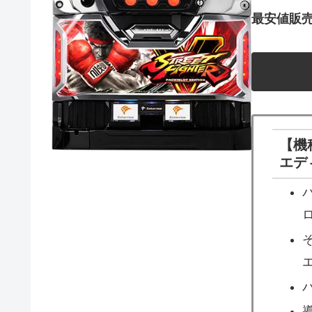
最安値販
【機
エデ
導