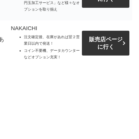
円玉加工サービス」など様々なオ
プションを取り揃え
NAKAICHI
注文確定後、在庫があれば翌２営
あ
販売店ページ
業日以内で発送！
に行く
コイン不要機、データカウンター
などオプション充実！