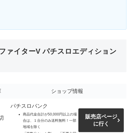
ファイターV パチスロエディション
庫
ショップ情報
パチスロバンク
商品代金合計が50,000円以上の場
販売店ページ
切
合は、１台分のみ送料無料！一部
に行く
地域を除く