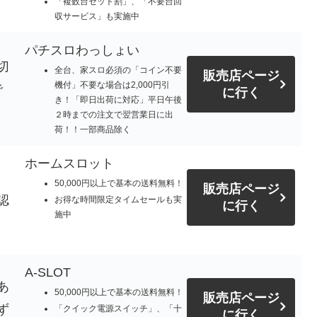
「複数台セット割」、「不要台回
収サービス」も実施中
パチスロわっしょい
切
全台、家スロ必須の「コイン不要
販売店ページ
機付」不要な場合は2,000円引
で
に行く
き！「即日出荷に対応」平日午後
。
２時までの注文で翌営業日に出
荷！！一部商品除く
ホームスロット
50,000円以上で基本の送料無料！
販売店ページ
認
お得な時間限定タイムセールも実
に行く
施中
A-SLOT
あ
50,000円以上で基本の送料無料！
販売店ページ
ず
「クイック電源スイッチ」、「十
に行く