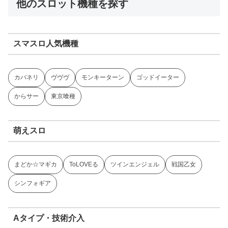
他のスロット機種を探す
スマスロ人気機種
カバネリ
ヴヴヴ
モンキーターン
ゴッドイーター
からサー
東京喰種
萌えスロ
まどか☆マギカ
ToLOVEる
ツインエンジェル
戦国乙女
シンフォギア
Aタイプ・技術介入