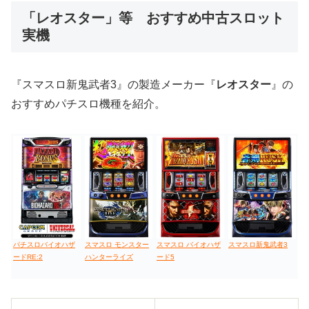
「レオスター」等 おすすめ中古スロット
実機
値下げ台
ディスクアップ
エウレカ
新鬼武者
ひぐらし
『スマスロ新鬼武者3』の製造メーカー『
レオスター
』の
おすすめパチスロ機種を紹介。
パチスロバイオハザ
スマスロ モンスター
スマスロ バイオハザ
スマスロ新鬼武者3
ードRE:2
ハンターライズ
ード5