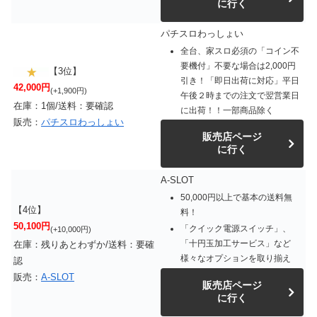
に行く
パチスロわっしょい
全台、家スロ必須の「コイン不
要機付」不要な場合は2,000円
【3位】
引き！「即日出荷に対応」平日
42,000円
(+1,900円)
午後２時までの注文で翌営業日
在庫：1個/送料：要確認
に出荷！！一部商品除く
販売：
パチスロわっしょい
販売店ページ
に行く
A-SLOT
50,000円以上で基本の送料無
【4位】
料！
50,100円
「クイック電源スイッチ」、
(+10,000円)
「十円玉加工サービス」など
在庫：残りあとわずか/送料：要確
様々なオプションを取り揃え
認
販売：
A-SLOT
販売店ページ
に行く