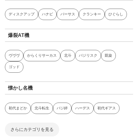
ディスクアップ
ハナビ
バーサス
クランキー
ひぐらし
爆裂AT機
ヴヴヴ
からくりサーカス
北斗
バジリスク
凱旋
ゴッド
懐かし名機
初代まどか
北斗転生
バジ絆
ハーデス
初代ギアス
さらにカテゴリを見る