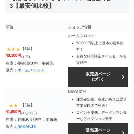
3【最安値比較】
順位
ショップ情報
ホームスロット
50,000円以上で基本の送料無
【1位】
料！
40,100円
お得な時間限定タイムセールも
(+-円)
実施中
在庫：要確認/送料：要確認
販売：
ホームスロット
販売店ページ
に行く
NAKAICHI
注文確定後、在庫があれば翌２
【2位】
営業日以内で発送！
41,800円
コイン不要機、データカウンタ
(+1,700円)
ーなどオプション充実！
在庫：在庫あり/送料：要確認
販売：
NAKAICHI
販売店ページ