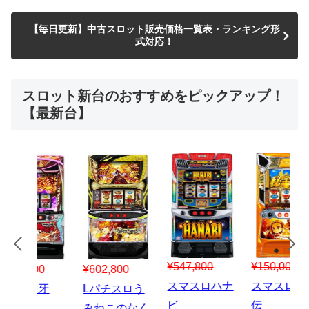
【毎日更新】中古スロット販売価格一覧表・ランキング形
式対応！
スロット新台のおすすめをピックアップ！
【最新台】
¥547,800
¥150,000
00
¥1,867,800
¥3
スマスロハナ
スマスロ秘宝
スロう
Lパチスロ 炎
ス
ビ
伝
のなく
炎ノ消防隊2
6