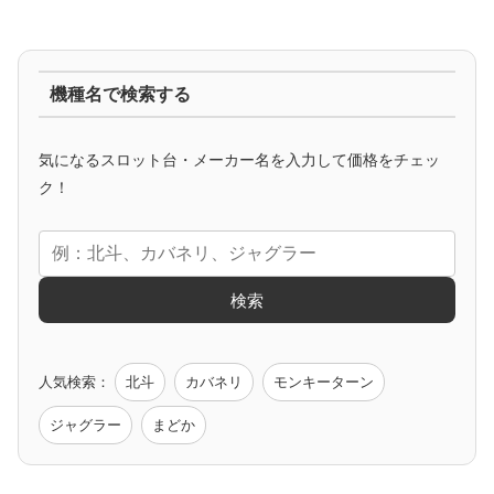
ジャグラー系
機種名で検索する
マイジャグ
ファンキー
アイム
ゴージャグ
ハッピー
気になるスロット台・メーカー名を入力して価格をチェッ
アニメタイアップ
ク！
エヴァ
コードギアス
化物語
炎炎ノ消防隊
ガンダム
検索
ゲーム原作
人気検索：
北斗
カバネリ
モンキーターン
モンハン
バイオ
ペルソナ
ゴッドイーター
鉄拳
ジャグラー
まどか
低価格おすすめ