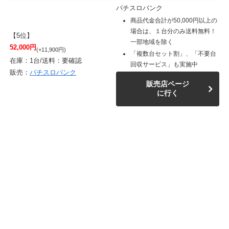
パチスロバンク
商品代金合計が50,000円以上の
場合は、１台分のみ送料無料！
【5位】
一部地域を除く
52,000円
(+11,900円)
「複数台セット割」、「不要台
在庫：1台/送料：要確認
回収サービス」も実施中
販売：
パチスロバンク
販売店ページ
に行く