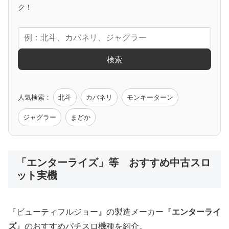
アニメタイアップ
ク！
エヴァ
コードギアス
化物語
炎炎ノ消防隊
ガンダム
検索
ゲーム原作
人気検索：
北斗
カバネリ
モンキーターン
モンハン
バイオ
ペルソナ
ゴッドイーター
鉄拳
ジャグラー
まどか
低価格おすすめ
「エンターライズ」等 おすすめ中古スロ
ット実機
値下げ台
ディスクアップ
エウレカ
新鬼武者
ひぐらし
『ビューティフルジョー』の製造メーカー『
エンターライ
ズ
』のおすすめパチスロ機種を紹介。