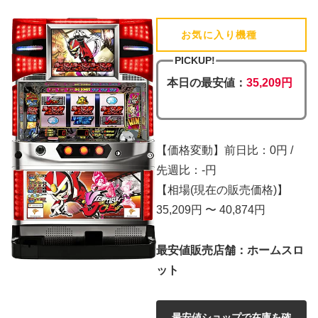
お気に入り機種
(追加済)
PICKUP!
本日の最安値：
35,209円
【価格変動】前日比：0円 /
先週比：-円
【相場(現在の販売価格)】
35,209円 〜 40,874円
最安値販売店舗：ホームスロ
ット
最安値ショップで在庫を確