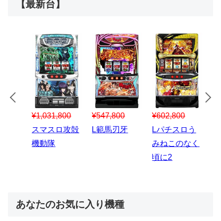
【最新台】
¥547,800
¥150,000
00
¥1,867,800
¥3
スマスロハナ
スマスロ秘宝
スロう
Lパチスロ 炎
ス
ビ
伝
のなく
炎ノ消防隊2
6
あなたのお気に入り機種