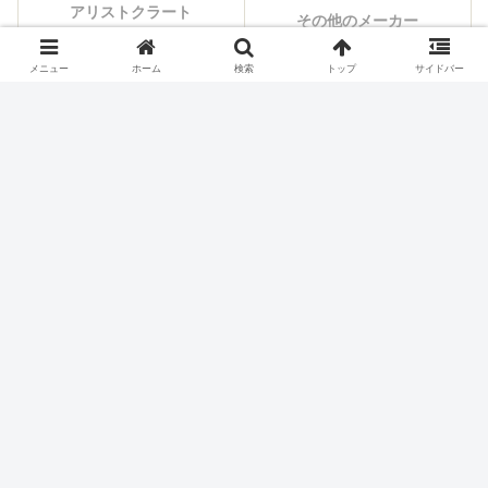
アリストクラート
その他のメーカー
メニュー
ホーム
検索
トップ
サイドバー
シェアする
X
Facebook
はてブ
Pocket
LINE
コピー
ホーム
スロット機種
エンターライズ
パチスロ価格チェック
お買い得ランキング
本日の値下げ
最新台から探す
メーカーから探す