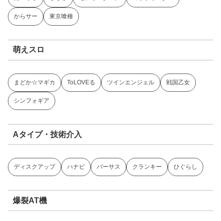
からサー
東京喰種
萌えスロ
まどか☆マギカ
ToLOVEる
ツインエンジェル
戦国乙女
シンフォギア
Aタイプ・技術介入
ディスクアップ
ハナビ
バーサス
クランキー
ひぐらし
爆裂AT機