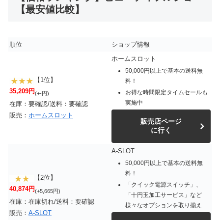
【最安値比較】
順位
ショップ情報
ホームスロット
50,000円以上で基本の送料無
【1位】
料！
35,209円
お得な時間限定タイムセールも
(+-円)
実施中
在庫：要確認/送料：要確認
販売：
ホームスロット
販売店ページ
に行く
A-SLOT
50,000円以上で基本の送料無
料！
【2位】
「クイック電源スイッチ」、
40,874円
(+5,665円)
「十円玉加工サービス」など
在庫：在庫切れ/送料：要確認
様々なオプションを取り揃え
販売：
A-SLOT