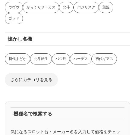
ヴヴヴ
からくりサーカス
北斗
バジリスク
凱旋
ゴッド
懐かし名機
初代まどか
北斗転生
バジ絆
ハーデス
初代ギアス
さらにカテゴリを見る
ジャグラー系
機種名で検索する
マイジャグ
ファンキー
アイム
ゴージャグ
ハッピー
気になるスロット台・メーカー名を入力して価格をチェッ