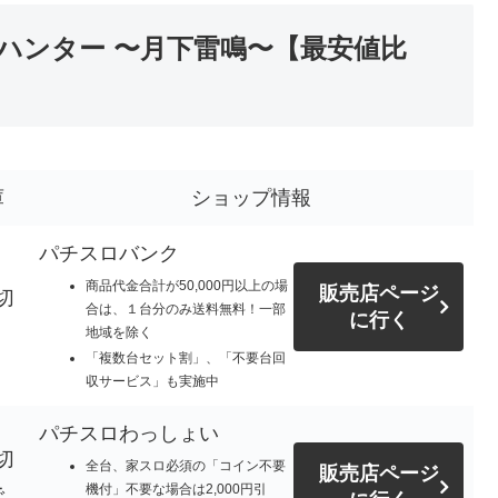
ハンター 〜月下雷鳴〜【最安値比
庫
ショップ情報
パチスロバンク
商品代金合計が50,000円以上の場
販売店ページ
切
合は、１台分のみ送料無料！一部
に行く
地域を除く
「複数台セット割」、「不要台回
収サービス」も実施中
パチスロわっしょい
切
全台、家スロ必須の「コイン不要
販売店ページ
機付」不要な場合は2,000円引
で