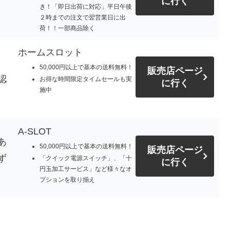
に行く
き！「即日出荷に対応」平日午後
。
２時までの注文で翌営業日に出
荷！！一部商品除く
ホームスロット
50,000円以上で基本の送料無料！
販売店ページ
認
お得な時間限定タイムセールも実
に行く
施中
A-SLOT
あ
50,000円以上で基本の送料無料！
販売店ページ
ず
「クイック電源スイッチ」、「十
に行く
円玉加工サービス」など様々なオ
プションを取り揃え