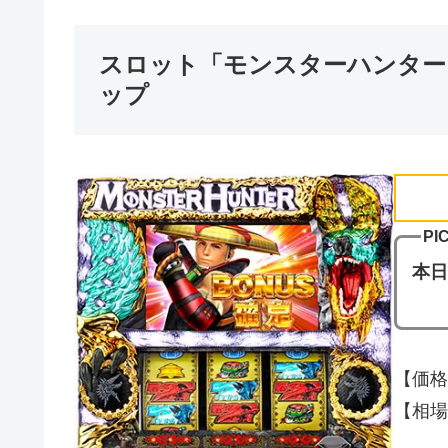
スロット「モンスターハンター
ップ
PI
本日
【価格
【相場(