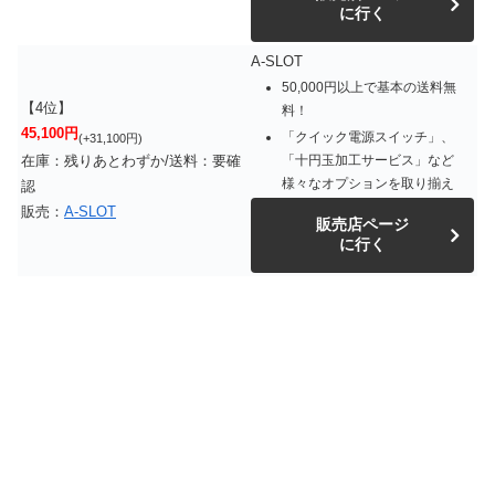
に行く
A-SLOT
50,000円以上で基本の送料無
【4位】
料！
45,100円
「クイック電源スイッチ」、
(+31,100円)
「十円玉加工サービス」など
在庫：残りあとわずか/送料：要確
様々なオプションを取り揃え
認
販売：
A-SLOT
販売店ページ
に行く