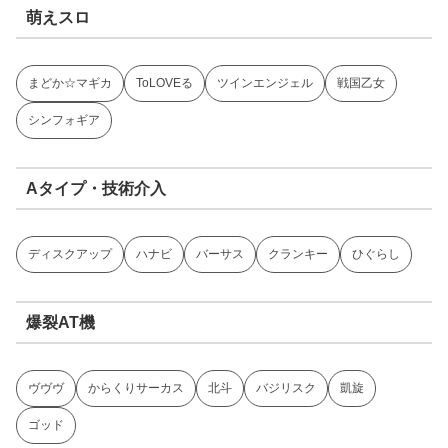
萌えスロ
まどか☆マギカ
ToLOVEる
ツインエンジェル
戦国乙女
シンフォギア
Aタイプ・技術介入
ディスクアップ
ハナビ
バーサス
クランキー
ひぐらし
爆裂AT機
ヴヴヴ
からくりサーカス
北斗
バジリスク
凱旋
ゴッド