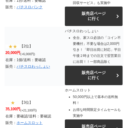
在庫：1台/送料：要確認
回収サービス」も実施中
販売：
パチスロバンク
販売店ページ
に行く
パチスロわっしょい
全台、家スロ必須の「コイン不
要機付」不要な場合は2,000円
【2位】
引き！「即日出荷に対応」平日
20,000円
(+6,000円)
午後２時までの注文で翌営業日
在庫：1個/送料：要確認
に出荷！！一部商品除く
販売：
パチスロわっしょい
販売店ページ
に行く
ホームスロット
50,000円以上で基本の送料無
【3位】
料！
35,100円
お得な時間限定タイムセールも
(+21,100円)
実施中
在庫：要確認/送料：要確認
販売：
ホームスロット
販売店ページ