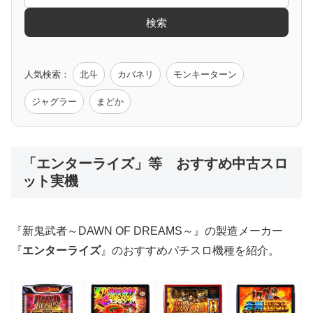
検索
ゲーム原作
人気検索：
北斗
カバネリ
モンキーターン
モンハン
バイオ
ペルソナ
ゴッドイーター
鉄拳
ジャグラー
まどか
低価格おすすめ
「エンターライズ」等 おすすめ中古スロ
ット実機
値下げ台
ディスクアップ
エウレカ
新鬼武者
ひぐらし
『新鬼武者～DAWN OF DREAMS～』の製造メーカー
『
エンターライズ
』のおすすめパチスロ機種を紹介。