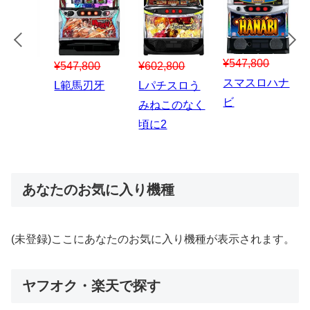
¥547,800
¥150,000
00
¥1,867,800
¥3
スマスロハナ
スマスロ秘宝
スロう
Lパチスロ 炎
ス
ビ
伝
のなく
炎ノ消防隊2
6
あなたのお気に入り機種
(未登録)ここにあなたのお気に入り機種が表示されます。
ヤフオク・楽天で探す