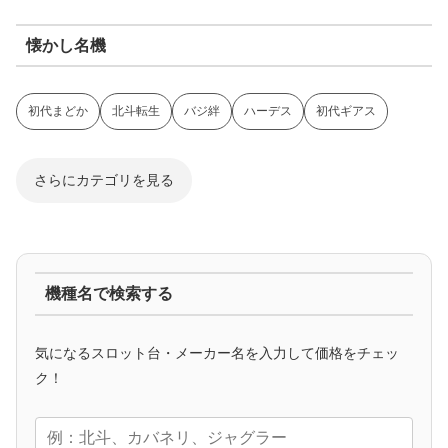
懐かし名機
初代まどか
北斗転生
バジ絆
ハーデス
初代ギアス
さらにカテゴリを見る
ジャグラー系
機種名で検索する
マイジャグ
ファンキー
アイム
ゴージャグ
ハッピー
気になるスロット台・メーカー名を入力して価格をチェッ
アニメタイアップ
ク！
エヴァ
コードギアス
化物語
炎炎ノ消防隊
ガンダム