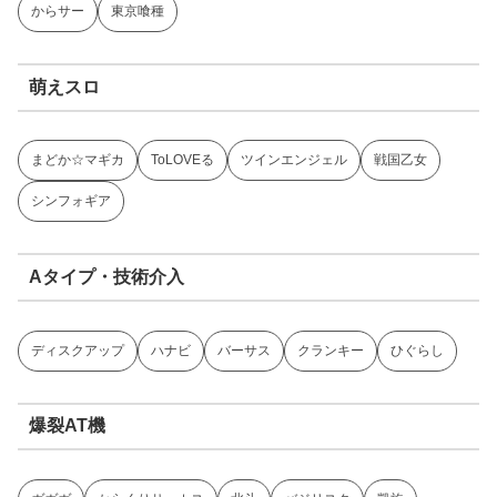
からサー
東京喰種
萌えスロ
まどか☆マギカ
ToLOVEる
ツインエンジェル
戦国乙女
シンフォギア
Aタイプ・技術介入
ディスクアップ
ハナビ
バーサス
クランキー
ひぐらし
爆裂AT機