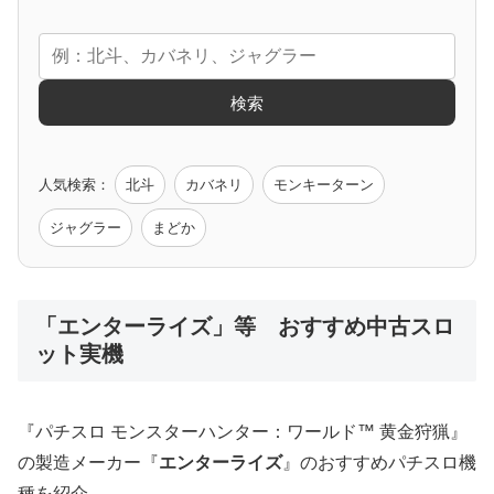
エヴァ
コードギアス
化物語
炎炎ノ消防隊
ガンダム
検索
ゲーム原作
人気検索：
北斗
カバネリ
モンキーターン
モンハン
バイオ
ペルソナ
ゴッドイーター
鉄拳
ジャグラー
まどか
低価格おすすめ
「エンターライズ」等 おすすめ中古スロ
ット実機
値下げ台
ディスクアップ
エウレカ
新鬼武者
ひぐらし
『パチスロ モンスターハンター：ワールド™ 黄金狩猟』
の製造メーカー『
エンターライズ
』のおすすめパチスロ機
種を紹介。