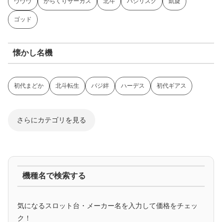
ヴヴヴ
からくりサーカス
北斗
バジリスク
凱旋
ゴッド
懐かし名機
初代まどか
北斗転生
バジ絆
ハーデス
初代ギアス
さらにカテゴリを見る
ジャグラー系
機種名で検索する
マイジャグ
ファンキー
アイム
ゴージャグ
ハッピー
気になるスロット台・メーカー名を入力して価格をチェッ
アニメタイアップ
ク！