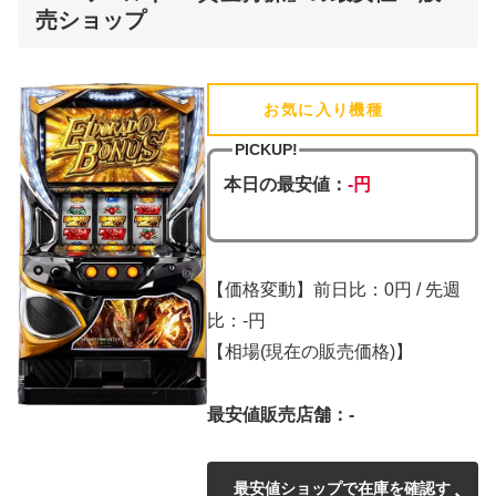
売ショップ
お気に入り機種
(追加済)
PICKUP!
本日の最安値：
-円
【価格変動】前日比：0円 / 先週
比：-円
【相場(現在の販売価格)】
最安値販売店舗：-
最安値ショップで在庫を確認す