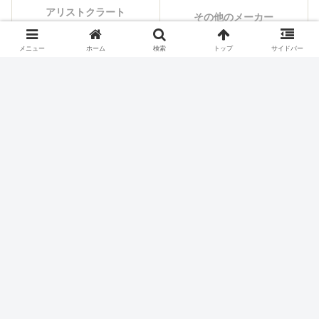
アリストクラート
その他のメーカー
メニュー
ホーム
検索
トップ
サイドバー
シェアする
X
Facebook
はてブ
Pocket
LINE
コピー
ホーム
スロット機種
エンターライズ
パチスロ価格チェック
お買い得ランキング
本日の値下げ