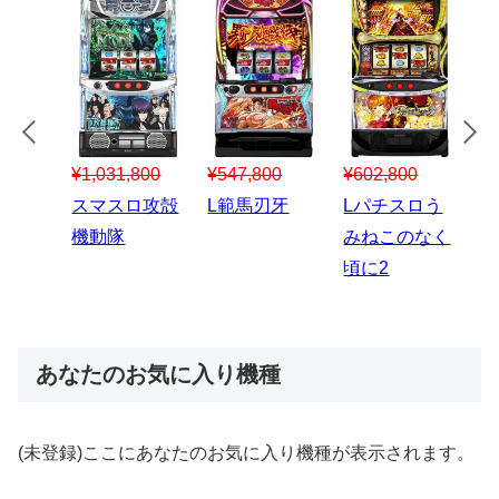
¥547,800
¥150,000
00
¥1,867,800
¥3
スマスロハナ
スマスロ秘宝
スロう
Lパチスロ 炎
ス
ビ
伝
のなく
炎ノ消防隊2
6
あなたのお気に入り機種
(未登録)ここにあなたのお気に入り機種が表示されます。