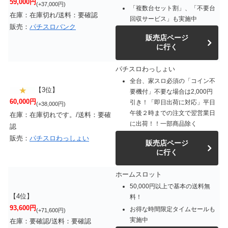
59,000円
(+37,000円)
「複数台セット割」、「不要台
在庫：在庫切れ/送料：要確認
回収サービス」も実施中
販売：
パチスロバンク
販売店ページ
に行く
パチスロわっしょい
全台、家スロ必須の「コイン不
【3位】
要機付」不要な場合は2,000円
60,000円
引き！「即日出荷に対応」平日
(+38,000円)
午後２時までの注文で翌営業日
在庫：在庫切れです。/送料：要確
に出荷！！一部商品除く
認
販売：
パチスロわっしょい
販売店ページ
に行く
ホームスロット
50,000円以上で基本の送料無
【4位】
料！
93,600円
お得な時間限定タイムセールも
(+71,600円)
実施中
在庫：要確認/送料：要確認