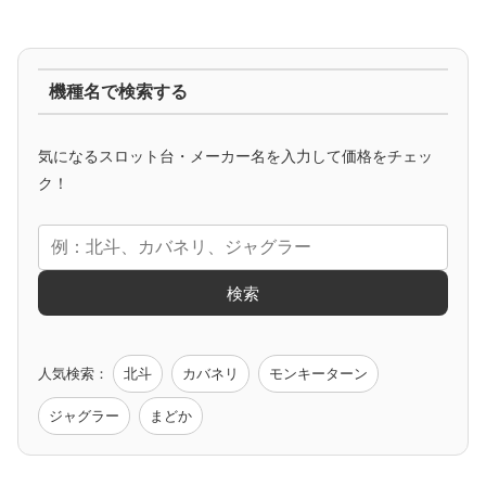
ジャグラー系
機種名で検索する
マイジャグ
ファンキー
アイム
ゴージャグ
ハッピー
気になるスロット台・メーカー名を入力して価格をチェッ
アニメタイアップ
ク！
エヴァ
コードギアス
化物語
炎炎ノ消防隊
ガンダム
検索
ゲーム原作
人気検索：
北斗
カバネリ
モンキーターン
モンハン
バイオ
ペルソナ
ゴッドイーター
鉄拳
ジャグラー
まどか
低価格おすすめ