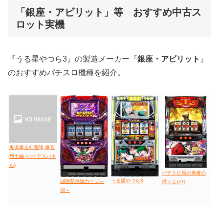
「銀座・アビリット」等 おすすめ中古ス
ロット実機
値下げ台
ディスクアップ
エウレカ
新鬼武者
ひぐらし
『うる星やつら3』の製造メーカー『
銀座・アビリット
』
のおすすめパチスロ機種を紹介。
鬼浜爆走紅蓮隊 爆音
烈士編 (ハーデスパネ
ル)
パチスロ盾の勇者の
うる星やつら3
回胴黙示録カイジ～
成り上がり
沼～