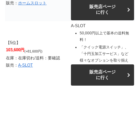
販売：
ホームスロット
販売店ページ
に行く
A-SLOT
50,000円以上で基本の送料無
料！
【5位】
「クイック電源スイッチ」、
103,600円
(+81,600円)
「十円玉加工サービス」など
在庫：在庫切れ/送料：要確認
様々なオプションを取り揃え
販売：
A-SLOT
販売店ページ
に行く