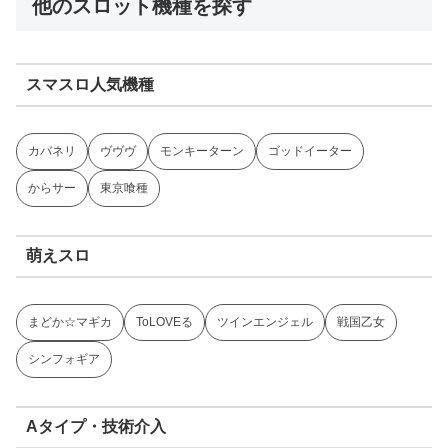
他のスロット機種を探す
スマスロ人気機種
カバネリ
ヴヴヴ
モンキーターン
ゴッドイーター
からサー
東京喰種
萌えスロ
まどか☆マギカ
ToLOVEる
ツインエンジェル
戦国乙女
シンフォギア
Aタイプ・技術介入