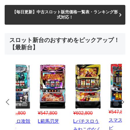
【毎日更新】中古スロット販売価格一覧表・ランキング形
式対応！
スロット新台のおすすめをピックアップ！
【最新台】
¥547,800
¥150,000
00
¥1,867,800
¥3
スマスロハナ
スマスロ秘宝
スロう
Lパチスロ 炎
ス
ビ
伝
のなく
炎ノ消防隊2
6