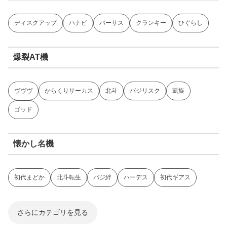
ディスクアップ
ハナビ
バーサス
クランキー
ひぐらし
爆裂AT機
ヴヴヴ
からくりサーカス
北斗
バジリスク
凱旋
ゴッド
懐かし名機
初代まどか
北斗転生
バジ絆
ハーデス
初代ギアス
さらにカテゴリを見る