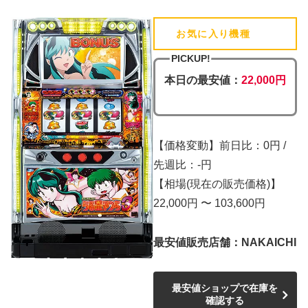
お気に入り機種
(追加済)
PICKUP!
本日の最安値：
22,000円
【価格変動】前日比：0円 /
先週比：-円
【相場(現在の販売価格)】
22,000円 〜 103,600円
最安値販売店舗：NAKAICHI
最安値ショップで在庫を
確認する