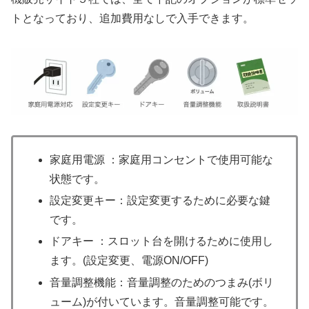
トとなっており、追加費用なしで入手できます。
家庭用電源 ：家庭用コンセントで使用可能な
状態です。
設定変更キー：設定変更するために必要な鍵
です。
ドアキー ：スロット台を開けるために使用し
ます。(設定変更、電源ON/OFF)
音量調整機能：音量調整のためのつまみ(ボリ
ューム)が付いています。音量調整可能です。