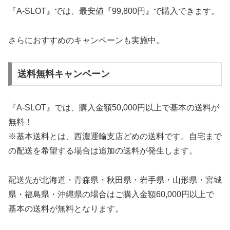
『A-SLOT』では、最安値『99,800円』で購入できます。
さらにおすすめのキャンペーンも実施中。
送料無料キャンペーン
『A-SLOT』では、購入金額50,000円以上で基本の送料が
無料！
※基本送料とは、西濃運輸支店どめの送料です。自宅まで
の配送を希望する場合は追加の送料が発生します。
配送先が北海道・青森県・秋田県・岩手県・山形県・宮城
県・福島県・沖縄県の場合はご購入金額60,000円以上で
基本の送料が無料となります。