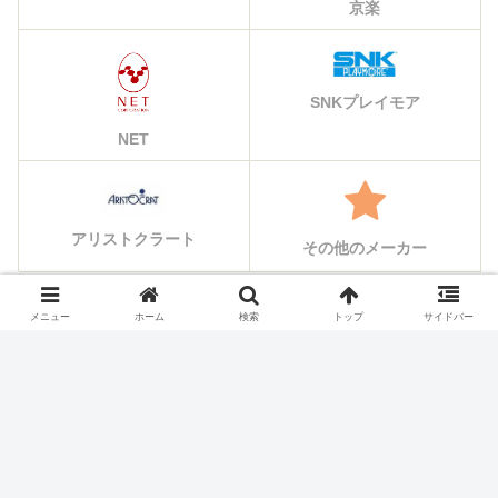
京楽
SNKプレイモア
NET
アリストクラート
その他のメーカー
メニュー
ホーム
検索
トップ
サイドバー
シェアする
X
Facebook
はてブ
Pocket
LINE
コピー