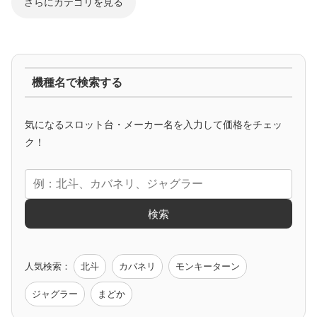
さらにカテゴリを見る
ジャグラー系
機種名で検索する
マイジャグ
ファンキー
アイム
ゴージャグ
ハッピー
気になるスロット台・メーカー名を入力して価格をチェッ
アニメタイアップ
ク！
エヴァ
コードギアス
化物語
炎炎ノ消防隊
ガンダム
検索
ゲーム原作
人気検索：
北斗
カバネリ
モンキーターン
モンハン
バイオ
ペルソナ
ゴッドイーター
鉄拳
ジャグラー
まどか