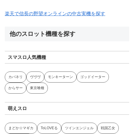
楽天で信長の野望オンラインの中古実機を探す
他のスロット機種を探す
スマスロ人気機種
カバネリ
ヴヴヴ
モンキーターン
ゴッドイーター
からサー
東京喰種
萌えスロ
まどか☆マギカ
ToLOVEる
ツインエンジェル
戦国乙女