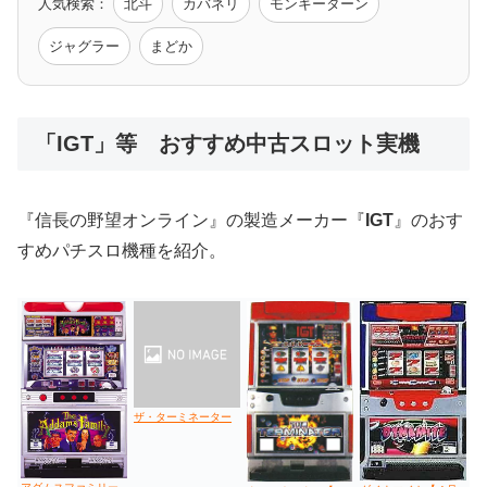
人気検索：
北斗
カバネリ
モンキーターン
モンハン
バイオ
ペルソナ
ゴッドイーター
鉄拳
ジャグラー
まどか
低価格おすすめ
「IGT」等 おすすめ中古スロット実機
値下げ台
ディスクアップ
エウレカ
新鬼武者
ひぐらし
『信長の野望オンライン』の製造メーカー『
IGT
』のおす
すめパチスロ機種を紹介。
ザ・ターミネーター