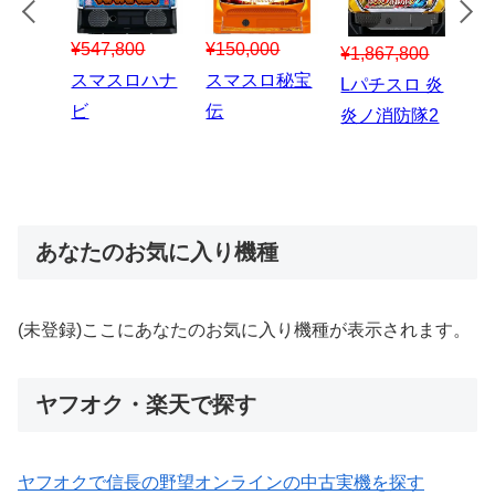
¥547,800
¥150,000
00
¥1,867,800
¥3
スマスロハナ
スマスロ秘宝
スロう
Lパチスロ 炎
ス
ビ
伝
のなく
炎ノ消防隊2
6
あなたのお気に入り機種
(未登録)ここにあなたのお気に入り機種が表示されます。
ヤフオク・楽天で探す
ヤフオクで信長の野望オンラインの中古実機を探す