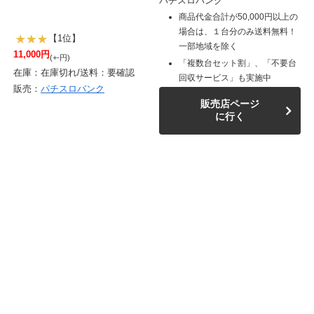
パチスロバンク
商品代金合計が50,000円以上の
場合は、１台分のみ送料無料！
【1位】
一部地域を除く
11,000円
(+-円)
「複数台セット割」、「不要台
在庫：在庫切れ/送料：要確認
回収サービス」も実施中
販売：
パチスロバンク
販売店ページ
に行く