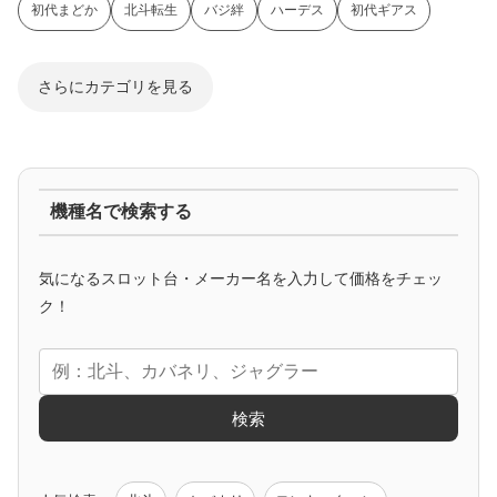
初代まどか
北斗転生
バジ絆
ハーデス
初代ギアス
さらにカテゴリを見る
ジャグラー系
機種名で検索する
マイジャグ
ファンキー
アイム
ゴージャグ
ハッピー
気になるスロット台・メーカー名を入力して価格をチェッ
アニメタイアップ
ク！
エヴァ
コードギアス
化物語
炎炎ノ消防隊
ガンダム
検索
ゲーム原作