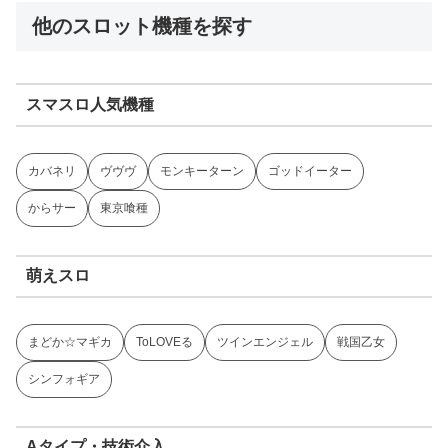
他のスロット機種を探す
スマスロ人気機種
カバネリ
ヴヴヴ
モンキーターン
ゴッドイーター
からサー
東京喰種
萌えスロ
まどか☆マギカ
ToLOVEる
ツインエンジェル
戦国乙女
シンフォギア
Aタイプ・技術介入