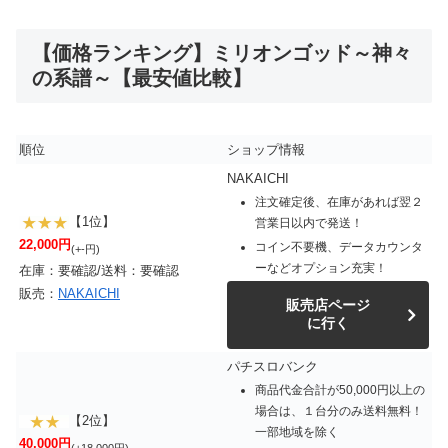
【価格ランキング】ミリオンゴッド～神々
の系譜～【最安値比較】
順位
ショップ情報
NAKAICHI
注文確定後、在庫があれば翌２
【1位】
営業日以内で発送！
22,000円
コイン不要機、データカウンタ
(+-円)
ーなどオプション充実！
在庫：要確認/送料：要確認
販売：
NAKAICHI
販売店ページ
に行く
パチスロバンク
商品代金合計が50,000円以上の
場合は、１台分のみ送料無料！
【2位】
一部地域を除く
40,000円
(+18,000円)