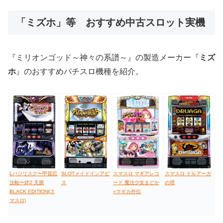
低価格おすすめ
「ミズホ」等 おすすめ中古スロット実機
値下げ台
ディスクアップ
エウレカ
新鬼武者
ひぐらし
『ミリオンゴッド～神々の系譜～』の製造メーカー『
ミズ
ホ
』のおすすめパチスロ機種を紹介。
Lバジリスク〜甲賀忍
SLOTメイドインアビ
スマスロ マギアレコ
スマスロ ドルアーガ
法帖〜絆2 天膳
ス
ード 魔法少女まどか
の塔
BLACK EDITION(ス
⭐︎マギカ外伝
マスロ)