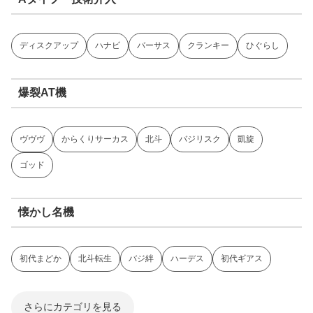
ディスクアップ
ハナビ
バーサス
クランキー
ひぐらし
爆裂AT機
ヴヴヴ
からくりサーカス
北斗
バジリスク
凱旋
ゴッド
懐かし名機
初代まどか
北斗転生
バジ絆
ハーデス
初代ギアス
さらにカテゴリを見る