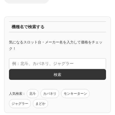
ジャグラー系
機種名で検索する
マイジャグ
ファンキー
アイム
ゴージャグ
ハッピー
気になるスロット台・メーカー名を入力して価格をチェッ
アニメタイアップ
ク！
エヴァ
コードギアス
化物語
炎炎ノ消防隊
ガンダム
検索
ゲーム原作
人気検索：
北斗
カバネリ
モンキーターン
モンハン
バイオ
ペルソナ
ゴッドイーター
鉄拳
ジャグラー
まどか