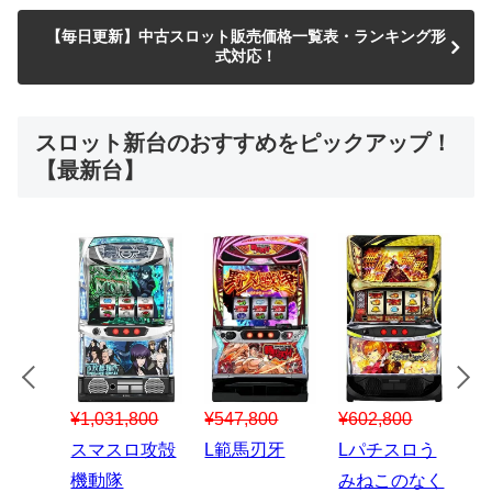
【毎日更新】中古スロット販売価格一覧表・ランキング形
式対応！
スロット新台のおすすめをピックアップ！
【最新台】
¥547,800
¥150,000
00
¥1,867,800
¥3
スマスロハナ
スマスロ秘宝
スロう
Lパチスロ 炎
ス
ビ
伝
のなく
炎ノ消防隊2
6