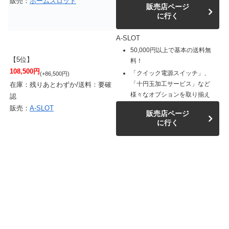
販売：
ホームスロット
販売店ページ
に行く
A-SLOT
50,000円以上で基本の送料無
【5位】
料！
108,500円
「クイック電源スイッチ」、
(+86,500円)
「十円玉加工サービス」など
在庫：残りあとわずか/送料：要確
様々なオプションを取り揃え
認
販売：
A-SLOT
販売店ページ
に行く