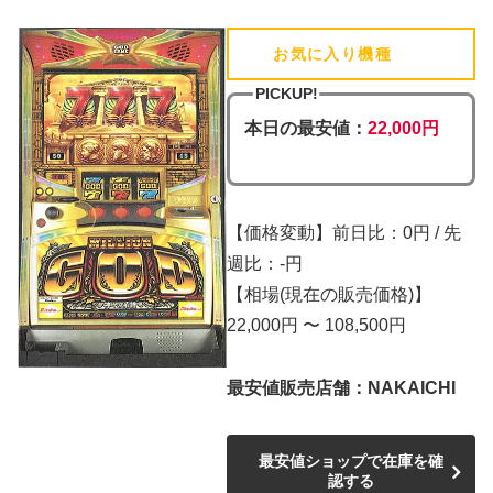
お気に入り機種
(追加済)
PICKUP!
本日の最安値：
22,000円
【価格変動】前日比：0円 / 先
週比：-円
【相場(現在の販売価格)】
22,000円 〜 108,500円
最安値販売店舗：NAKAICHI
最安値ショップで在庫を確
認する