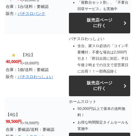
「複数台セット割」、「不要台
在庫：1台/送料：要確認
回収サービス」も実施中
販売：
パチスロバンク
販売店ページ
に行く
パチスロわっしょい
全台、家スロ必須の「コイン不
要機付」不要な場合は2,000円
【3位】
引き！「即日出荷に対応」平日
40,000円
(+18,000円)
午後２時までの注文で翌営業日
在庫：1個/送料：要確認
に出荷！！一部商品除く
販売：
パチスロわっしょい
販売店ページ
に行く
ホームスロット
50,000円以上で基本の送料無
【4位】
料！
98,500円
お得な時間限定タイムセールも
(+76,500円)
実施中
在庫：要確認/送料：要確認