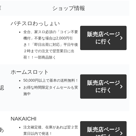
庫
ショップ情報
パチスロわっしょい
全台、家スロ必須の「コイン不要
販売店ページ
機付」不要な場合は2,000円引
に行く
き！「即日出荷に対応」平日午後
２時までの注文で翌営業日に出
荷！！一部商品除く
ホームスロット
50,000円以上で基本の送料無料！
販売店ページ
認
お得な時間限定タイムセールも実
に行く
施中
NAKAICHI
注文確定後、在庫があれば翌２営
あ
販売店ページ
業日以内で発送！