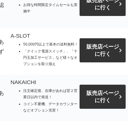
販売店ページ
認
お得な時間限定タイムセールも実
に行く
施中
A-SLOT
あ
50,000円以上で基本の送料無料！
販売店ページ
ず
「クイック電源スイッチ」、「十
に行く
円玉加工サービス」など様々なオ
プションを取り揃え
NAKAICHI
注文確定後、在庫があれば翌２営
あ
販売店ページ
業日以内で発送！
に行く
コイン不要機、データカウンター
などオプション充実！