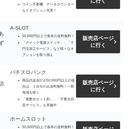
に行く
コイン不要機、データカウンター
などオプション充実！
A-SLOT
あ
50,000円以上で基本の送料無料！
販売店ページ
ず
「クイック電源スイッチ」、「十
に行く
円玉加工サービス」など様々なオ
プションを取り揃え
パチスロバンク
商品代金合計が50,000円以上の場
販売店ページ
切
合は、１台分のみ送料無料！一部
に行く
地域を除く
「複数台セット割」、「不要台回
収サービス」も実施中
ホームスロット
50,000円以上で基本の送料無料！