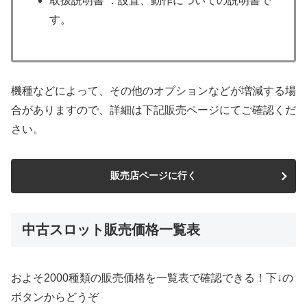
取扱説明書 ：設置、動作についての説明書で
す。
機種などによって、その他のオプションなどが増減する場
合がありますので、詳細は下記販売ページにてご確認くだ
さい。
販売店ページに行く
中古スロット販売価格一覧表
およそ2000種類の販売価格を一覧表で確認できる！下↓の
ボタンからどうぞ