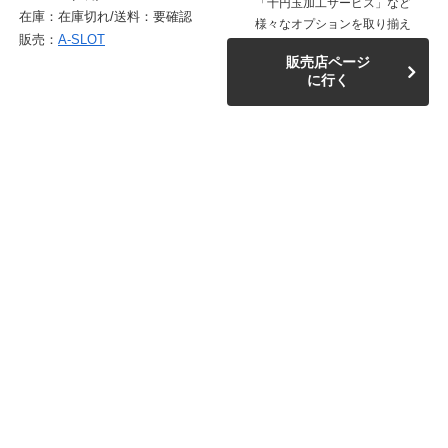
「十円玉加工サービス」など
在庫：在庫切れ/送料：要確認
様々なオプションを取り揃え
販売：
A-SLOT
販売店ページ
に行く