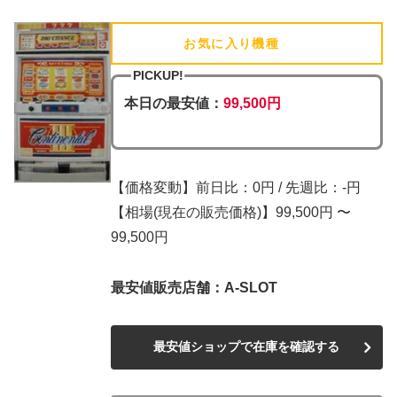
お気に入り機種
(追加済)
PICKUP!
本日の最安値：
99,500円
【価格変動】前日比：0円 / 先週比：-円
【相場(現在の販売価格)】99,500円 〜
99,500円
最安値販売店舗：A-SLOT
最安値ショップで在庫を確認する