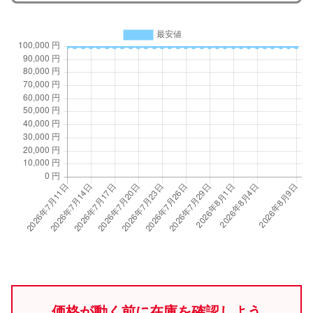
価格が動く前に在庫を確認しよう