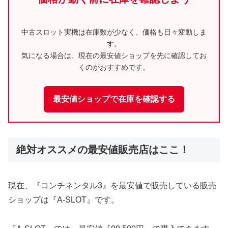
中古スロット実機は在庫数が少なく、価格も日々変動しま
す。
気になる場合は、現在の最安値ショップを先に確認してお
くのがおすすめです。
最安値ショップで在庫を確認する
絶対オススメの最安値販売店はここ！
現在、『コンチネンタル3』を最安値で販売している販売
ショップは『A-SLOT』です。