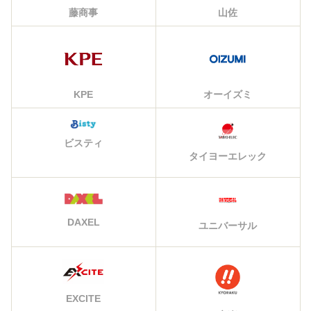
藤商事
山佐
KPE
オーイズミ
ビスティ
タイヨーエレック
DAXEL
ユニバーサル
EXCITE