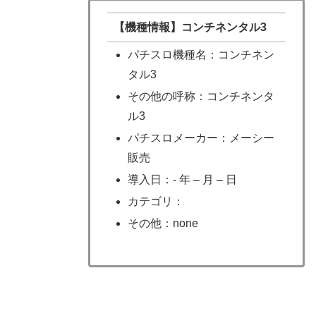
【機種情報】コンチネンタル3
パチスロ機種名：コンチネン
タル3
その他の呼称：コンチネンタ
ル3
パチスロメーカー：メーシー
販売
導入日：- 年 – 月 – 日
カテゴリ：
その他：none