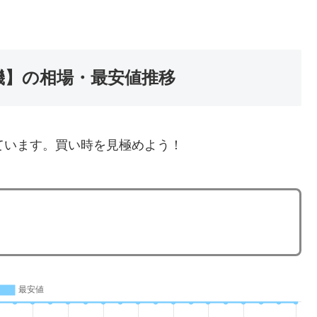
機】の相場・最安値推移
ています。買い時を見極めよう！