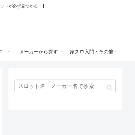
ロットが必ず見つかる！】
す
メーカーから探す
家スロ入門・その他