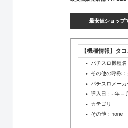
最安値ショップ
【機種情報】タコ
パチスロ機種名
その他の呼称：
パチスロメーカ
導入日：- 年 – 月
カテゴリ：
その他：none