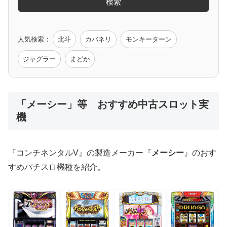
検索
ゲーム原作
人気検索：
北斗
カバネリ
モンキーターン
モンハン
バイオ
ペルソナ
ゴッドイーター
鉄拳
ジャグラー
まどか
低価格おすすめ
「メーシー」等 おすすめ中古スロット実
機
値下げ台
ディスクアップ
エウレカ
新鬼武者
ひぐらし
『コンチネンタルV』の製造メーカー『
メーシー
』のおす
すめパチスロ機種を紹介。