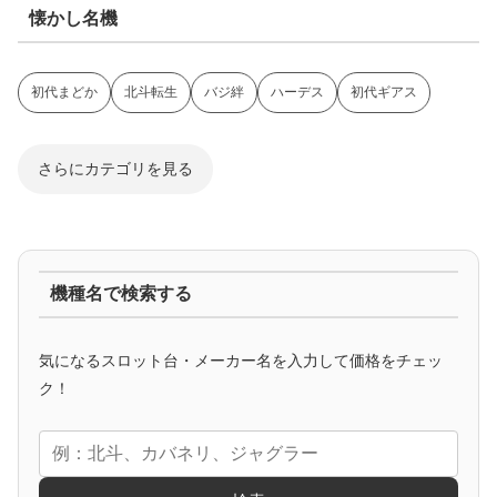
懐かし名機
初代まどか
北斗転生
バジ絆
ハーデス
初代ギアス
さらにカテゴリを見る
ジャグラー系
機種名で検索する
マイジャグ
ファンキー
アイム
ゴージャグ
ハッピー
気になるスロット台・メーカー名を入力して価格をチェッ
アニメタイアップ
ク！
エヴァ
コードギアス
化物語
炎炎ノ消防隊
ガンダム