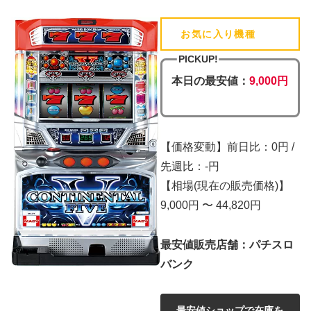
お気に入り機種
(追加済)
PICKUP!
本日の最安値：
9,000円
【価格変動】前日比：0円 /
先週比：-円
【相場(現在の販売価格)】
9,000円 〜 44,820円
最安値販売店舗：パチスロ
バンク
最安値ショップで在庫を