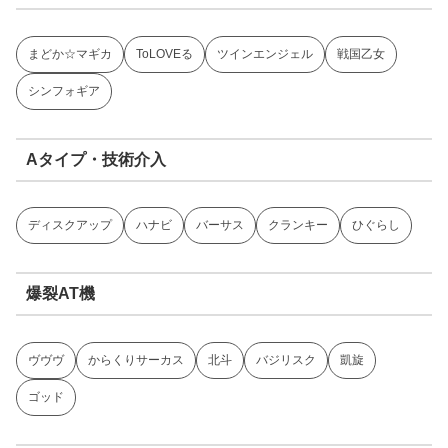
まどか☆マギカ
ToLOVEる
ツインエンジェル
戦国乙女
シンフォギア
Aタイプ・技術介入
ディスクアップ
ハナビ
バーサス
クランキー
ひぐらし
爆裂AT機
ヴヴヴ
からくりサーカス
北斗
バジリスク
凱旋
ゴッド