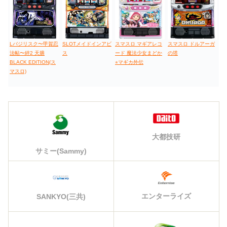
Lバジリスク〜甲賀忍
SLOTメイドインアビ
スマスロ マギアレコ
スマスロ ドルアーガ
法帖〜絆2 天膳
ス
ード 魔法少女まどか
の塔
BLACK EDITION(ス
⭐︎マギカ外伝
マスロ)
大都技研
サミー(Sammy)
エンターライズ
SANKYO(三共)