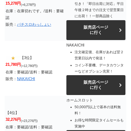
15,278円
引き！「即日出荷に対応」平日
(+6,278円)
午後２時までの注文で翌営業日
在庫：在庫切れです。/送料：要確
に出荷！！一部商品除く
認
販売：
パチスロわっしょい
販売店ページ
に行く
NAKAICHI
注文確定後、在庫があれば翌２
【3位】
営業日以内で発送！
21,780円
コイン不要機、データカウンタ
(+12,780円)
ーなどオプション充実！
在庫：要確認/送料：要確認
販売：
NAKAICHI
販売店ページ
に行く
ホームスロット
50,000円以上で基本の送料無
【4位】
料！
32,276円
お得な時間限定タイムセールも
(+23,276円)
実施中
在庫：要確認/送料：要確認