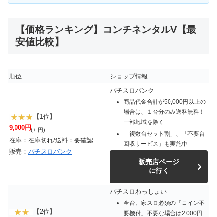
【価格ランキング】コンチネンタルV【最
安値比較】
順位
ショップ情報
パチスロバンク
商品代金合計が50,000円以上の
場合は、１台分のみ送料無料！
【1位】
一部地域を除く
9,000円
(+-円)
「複数台セット割」、「不要台
在庫：在庫切れ/送料：要確認
回収サービス」も実施中
販売：
パチスロバンク
販売店ページ
に行く
パチスロわっしょい
全台、家スロ必須の「コイン不
【2位】
要機付」不要な場合は2,000円