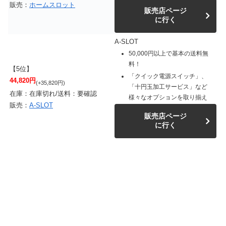
販売：
ホームスロット
販売店ページ
に行く
A-SLOT
50,000円以上で基本の送料無
料！
【5位】
「クイック電源スイッチ」、
44,820円
(+35,820円)
「十円玉加工サービス」など
在庫：在庫切れ/送料：要確認
様々なオプションを取り揃え
販売：
A-SLOT
販売店ページ
に行く