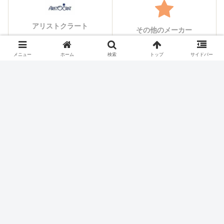
アリストクラート
その他のメーカー
メニュー
ホーム
検索
トップ
サイドバー
シェアする
X
Facebook
はてブ
Pocket
LINE
コピー
ホーム
スロット機種
ミズホ・メーシー(macy)のス
ロット実機一覧