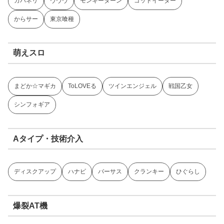
カバネリ
ヴヴヴ
モンキーターン
ゴッドイーター
からサー
東京喰種
萌えスロ
まどか☆マギカ
ToLOVEる
ツインエンジェル
戦国乙女
シンフォギア
Aタイプ・技術介入
ディスクアップ
ハナビ
バーサス
クランキー
ひぐらし
爆裂AT機