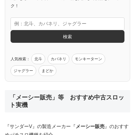
アニメタイアップ
ク！
エヴァ
コードギアス
化物語
炎炎ノ消防隊
ガンダム
検索
ゲーム原作
人気検索：
北斗
カバネリ
モンキーターン
モンハン
バイオ
ペルソナ
ゴッドイーター
鉄拳
ジャグラー
まどか
低価格おすすめ
「メーシー販売」等 おすすめ中古スロッ
ト実機
値下げ台
ディスクアップ
エウレカ
新鬼武者
ひぐらし
『サンダーV』の製造メーカー『
メーシー販売
』のおすす
めパチスロ機種を紹介。