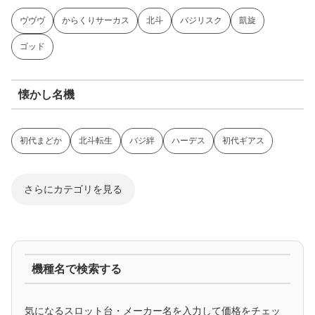
ヴヴヴ
からくりサーカス
北斗
バジリスク
凱旋
ゴッド
懐かし名機
初代まどか
北斗転生
バジ絆
ハーデス
初代ギアス
さらにカテゴリを見る
ジャグラー系
機種名で検索する
マイジャグ
ファンキー
アイム
ゴージャグ
ハッピー
気になるスロット台・メーカー名を入力して価格をチェッ