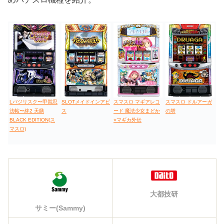
Lバジリスク〜甲賀忍
SLOTメイドインアビ
スマスロ マギアレコ
スマスロ ドルアーガ
法帖〜絆2 天膳
ス
ード 魔法少女まどか
の塔
BLACK EDITION(ス
⭐︎マギカ外伝
マスロ)
大都技研
サミー(Sammy)