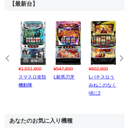
【最新台】
¥547,800
¥150,000
00
¥1,867,800
¥3
スマスロハナ
スマスロ秘宝
スロう
Lパチスロ 炎
ス
ビ
伝
のなく
炎ノ消防隊2
6
あなたのお気に入り機種