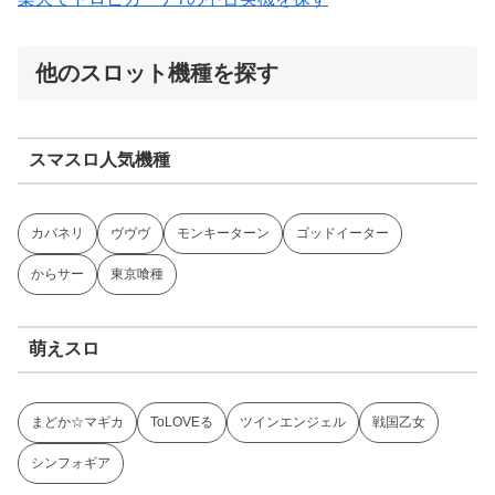
他のスロット機種を探す
スマスロ人気機種
カバネリ
ヴヴヴ
モンキーターン
ゴッドイーター
からサー
東京喰種
萌えスロ
まどか☆マギカ
ToLOVEる
ツインエンジェル
戦国乙女
シンフォギア