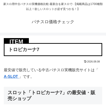
家スロ用中古パチスロ実機価格比較-最新台を家スロで-【掲載商品は1700種類
以上！欲しいスロットが必ず見つかる！】
パチスロ価格チェック
トロピカーナ7
2026.08.08
最安値で販売している中古パチスロ実機販売サイトは「
A-SLOT
」です。
スロット「トロピカーナ7」の最安値・販
売ショップ