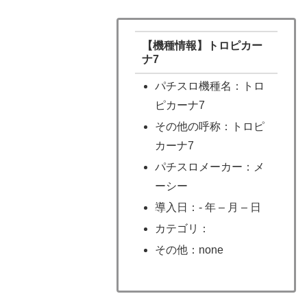
【機種情報】トロピカー
ナ7
パチスロ機種名：トロ
ピカーナ7
その他の呼称：トロピ
カーナ7
パチスロメーカー：メ
ーシー
導入日：- 年 – 月 – 日
カテゴリ：
その他：none