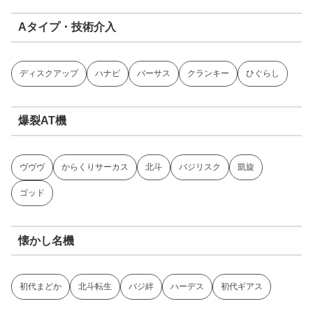
Aタイプ・技術介入
ディスクアップ
ハナビ
バーサス
クランキー
ひぐらし
爆裂AT機
ヴヴヴ
からくりサーカス
北斗
バジリスク
凱旋
ゴッド
懐かし名機
初代まどか
北斗転生
バジ絆
ハーデス
初代ギアス