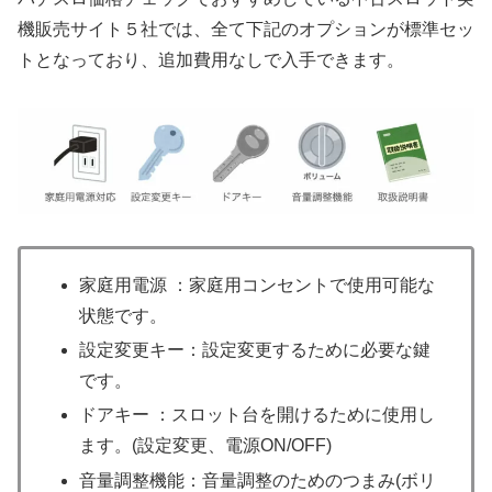
機販売サイト５社では、全て下記のオプションが標準セッ
トとなっており、追加費用なしで入手できます。
家庭用電源 ：家庭用コンセントで使用可能な
状態です。
設定変更キー：設定変更するために必要な鍵
です。
ドアキー ：スロット台を開けるために使用し
ます。(設定変更、電源ON/OFF)
音量調整機能：音量調整のためのつまみ(ボリ