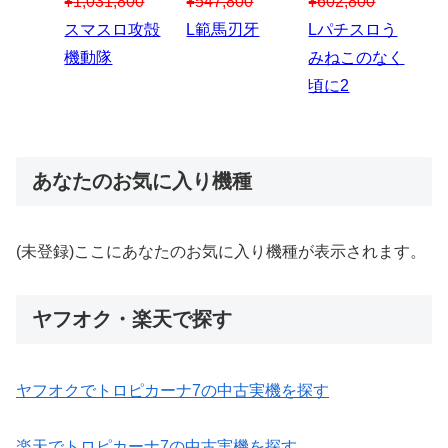
00
¥1,867,800
¥3
スマスロハナ
スマスロ秘宝
スロう
Lパチスロ 炎
ス
ビ
伝
のなく
炎ノ消防隊2
6
あなたのお気に入り機種
(未登録)ここにあなたのお気に入り機種が表示されます。
ヤフオク・楽天で探す
ヤフオクでトロピカーナ7の中古実機を探す
楽天でトロピカーナ7の中古実機を探す