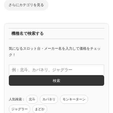
さらにカテゴリを見る
ジャグラー系
機種名で検索する
マイジャグ
ファンキー
アイム
ゴージャグ
ハッピー
気になるスロット台・メーカー名を入力して価格をチェッ
アニメタイアップ
ク！
エヴァ
コードギアス
化物語
炎炎ノ消防隊
ガンダム
検索
ゲーム原作
人気検索：
北斗
カバネリ
モンキーターン
モンハン
バイオ
ペルソナ
ゴッドイーター
鉄拳
ジャグラー
まどか