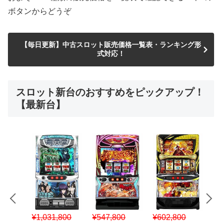
ボタンからどうぞ
【毎日更新】中古スロット販売価格一覧表・ランキング形
式対応！
スロット新台のおすすめをピックアップ！
【最新台】
¥547,800
¥150,000
00
¥1,867,800
¥3