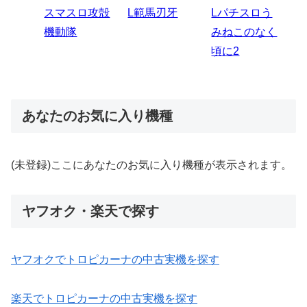
スマスロハナ
スマスロ秘宝
スロう
Lパチスロ 炎
ス
ビ
伝
のなく
炎ノ消防隊2
6
あなたのお気に入り機種
(未登録)ここにあなたのお気に入り機種が表示されます。
ヤフオク・楽天で探す
ヤフオクでトロピカーナの中古実機を探す
楽天でトロピカーナの中古実機を探す