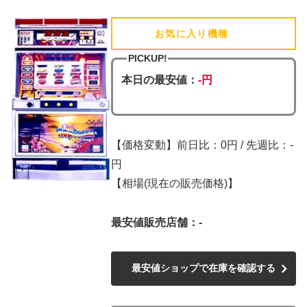
お気に入り機種
(追加済)
PICKUP!
本日の最安値：
-円
【価格変動】前日比：0円 / 先週比：-
円
【相場(現在の販売価格)】
最安値販売店舗：-
最安値ショップで在庫を確認する