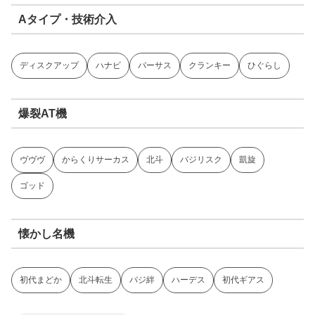
Aタイプ・技術介入
ディスクアップ
ハナビ
バーサス
クランキー
ひぐらし
爆裂AT機
ヴヴヴ
からくりサーカス
北斗
バジリスク
凱旋
ゴッド
懐かし名機
初代まどか
北斗転生
バジ絆
ハーデス
初代ギアス