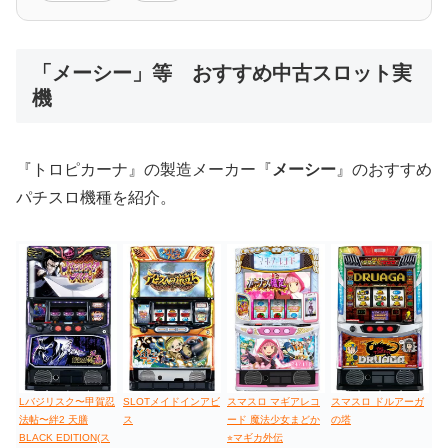
低価格おすすめ
「メーシー」等 おすすめ中古スロット実
機
値下げ台
ディスクアップ
エウレカ
新鬼武者
ひぐらし
『トロピカーナ』の製造メーカー『
メーシー
』のおすすめ
パチスロ機種を紹介。
Lバジリスク〜甲賀忍
SLOTメイドインアビ
スマスロ マギアレコ
スマスロ ドルアーガ
法帖〜絆2 天膳
ス
ード 魔法少女まどか
の塔
BLACK EDITION(ス
⭐︎マギカ外伝