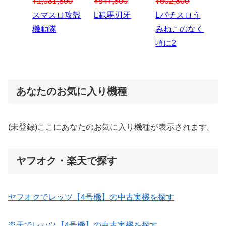
00
¥1,867,800
¥3
スマスロハナ
スマスロ秘宝
スロう
Lパチスロ 炎
ス
ビ
伝
のなく
炎ノ消防隊2
6
あなたのお気に入り機種
(未登録)ここにあなたのお気に入り機種が表示されます。
ヤフオク・楽天で探す
ヤフオクでレッツ【4号機】の中古実機を探す
楽天でレッツ【4号機】の中古実機を探す