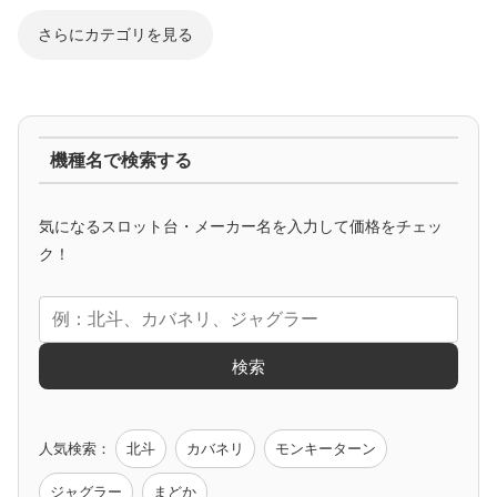
さらにカテゴリを見る
ジャグラー系
機種名で検索する
マイジャグ
ファンキー
アイム
ゴージャグ
ハッピー
気になるスロット台・メーカー名を入力して価格をチェッ
アニメタイアップ
ク！
エヴァ
コードギアス
化物語
炎炎ノ消防隊
ガンダム
検索
ゲーム原作
人気検索：
北斗
カバネリ
モンキーターン
モンハン
バイオ
ペルソナ
ゴッドイーター
鉄拳
ジャグラー
まどか