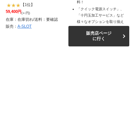
料！
【1位】
「クイック電源スイッチ」、
59,400円
(+-円)
「十円玉加工サービス」など
在庫：在庫切れ/送料：要確認
様々なオプションを取り揃え
販売：
A-SLOT
販売店ページ
に行く