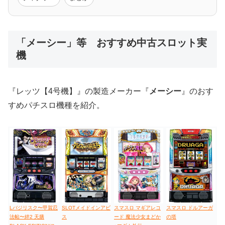
低価格おすすめ
「メーシー」等 おすすめ中古スロット実
機
値下げ台
ディスクアップ
エウレカ
新鬼武者
ひぐらし
『レッツ【4号機】』の製造メーカー『
メーシー
』のおす
すめパチスロ機種を紹介。
Lバジリスク〜甲賀忍
SLOTメイドインアビ
スマスロ マギアレコ
スマスロ ドルアーガ
法帖〜絆2 天膳
ス
ード 魔法少女まどか
の塔