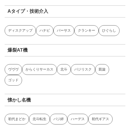
Aタイプ・技術介入
ディスクアップ
ハナビ
バーサス
クランキー
ひぐらし
爆裂AT機
ヴヴヴ
からくりサーカス
北斗
バジリスク
凱旋
ゴッド
懐かし名機
初代まどか
北斗転生
バジ絆
ハーデス
初代ギアス