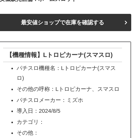
最安値ショップで在庫を確認する
【機種情報】Lトロピカーナ(スマスロ)
パチスロ機種名：Lトロピカーナ(スマス
ロ)
その他の呼称：Lトロピカーナ、スマスロ
パチスロメーカー：ミズホ
導入日：2024/8/5
カテゴリ：
その他：