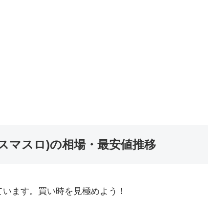
スマスロ)の相場・最安値推移
ています。買い時を見極めよう！