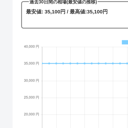
過去30日間の相場(最安値の推移)
最安値: 35,100円 / 最高値:35,100円