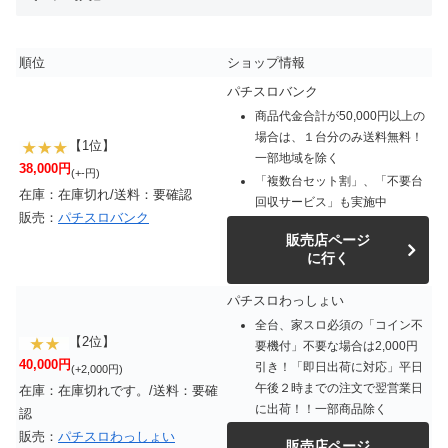
順位
ショップ情報
パチスロバンク
商品代金合計が50,000円以上の
場合は、１台分のみ送料無料！
【1位】
一部地域を除く
38,000円
(+-円)
「複数台セット割」、「不要台
在庫：在庫切れ/送料：要確認
回収サービス」も実施中
販売：
パチスロバンク
販売店ページ
に行く
パチスロわっしょい
全台、家スロ必須の「コイン不
【2位】
要機付」不要な場合は2,000円
40,000円
引き！「即日出荷に対応」平日
(+2,000円)
午後２時までの注文で翌営業日
在庫：在庫切れです。/送料：要確
に出荷！！一部商品除く
認
販売：
パチスロわっしょい
販売店ページ