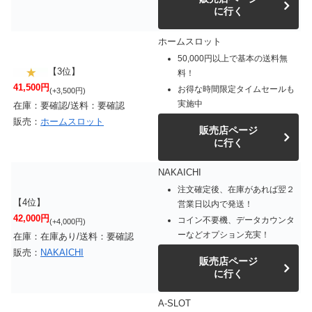
に行く
ホームスロット
50,000円以上で基本の送料無
【3位】
料！
41,500円
お得な時間限定タイムセールも
(+3,500円)
実施中
在庫：要確認/送料：要確認
販売：
ホームスロット
販売店ページ
に行く
NAKAICHI
注文確定後、在庫があれば翌２
【4位】
営業日以内で発送！
42,000円
コイン不要機、データカウンタ
(+4,000円)
ーなどオプション充実！
在庫：在庫あり/送料：要確認
販売：
NAKAICHI
販売店ページ
に行く
A-SLOT