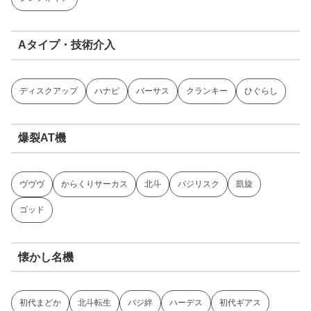
Aタイプ・技術介入
ディスクアップ
ハナビ
バーサス
クランキー
ひぐらし
爆裂AT機
ヴヴヴ
からくりサーカス
北斗
バジリスク
凱旋
ゴッド
懐かし名機
初代まどか
北斗転生
バジ絆
ハーデス
初代ギアス