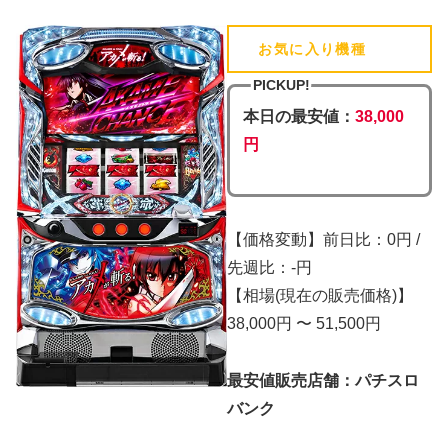
お気に入り機種
(追加済)
PICKUP!
本日の最安値：
38,000
円
【価格変動】前日比：0円 /
先週比：-円
【相場(現在の販売価格)】
38,000円 〜 51,500円
最安値販売店舗：パチスロ
バンク