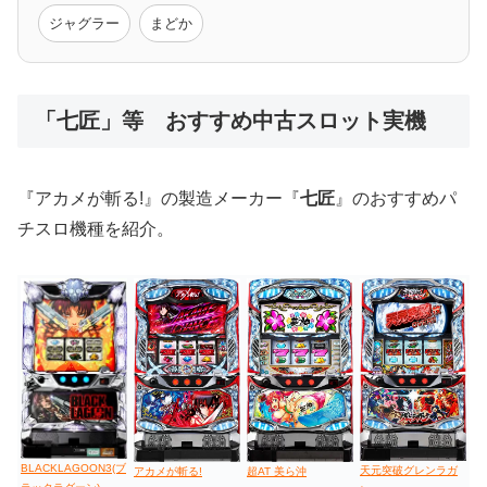
モンハン
バイオ
ペルソナ
ゴッドイーター
鉄拳
ジャグラー
まどか
低価格おすすめ
「七匠」等 おすすめ中古スロット実機
値下げ台
ディスクアップ
エウレカ
新鬼武者
ひぐらし
『アカメが斬る!』の製造メーカー『
七匠
』のおすすめパ
チスロ機種を紹介。
BLACKLAGOON3(ブ
天元突破グレンラガ
アカメが斬る!
超AT 美ら沖