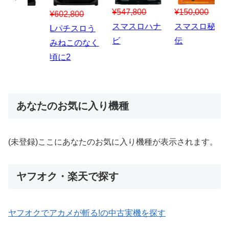
¥547,800
¥150,000
00
¥1,867,800
¥3
スマスロハナ
スマスロ秘宝
スロう
Lパチスロ 炎
ス
ビ
伝
のなく
炎ノ消防隊2
6
あなたのお気に入り機種
(未登録)ここにあなたのお気に入り機種が表示されます。
ヤフオク・楽天で探す
ヤフオクでアカメが斬る!の中古実機を探す