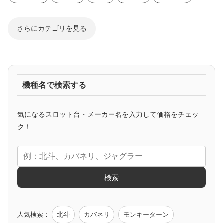
さらにカテゴリを見る
ジャグラー系
機種名で検索する
マイジャグ
ファンキー
アイム
ゴージャグ
ハッピー
気になるスロット台・メーカー名を入力して価格をチェッ
アニメタイアップ
ク！
エヴァ
コードギアス
化物語
炎炎ノ消防隊
ガンダム
検索
ゲーム原作
人気検索：
北斗
カバネリ
モンキーターン