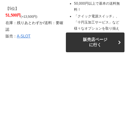
50,000円以上で基本の送料無
【5位】
料！
51,500円
「クイック電源スイッチ」、
(+13,500円)
「十円玉加工サービス」など
在庫：残りあとわずか/送料：要確
様々なオプションを取り揃え
認
販売：
A-SLOT
販売店ページ
に行く