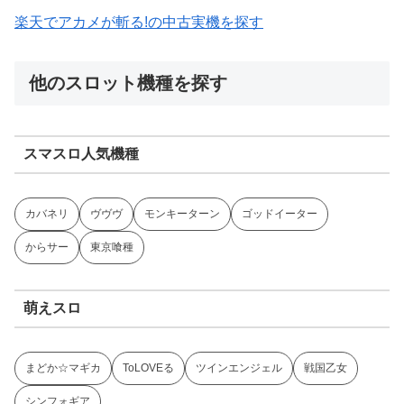
楽天でアカメが斬る!の中古実機を探す
他のスロット機種を探す
スマスロ人気機種
カバネリ
ヴヴヴ
モンキーターン
ゴッドイーター
からサー
東京喰種
萌えスロ
まどか☆マギカ
ToLOVEる
ツインエンジェル
戦国乙女
シンフォギア