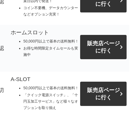
認
業日以内で発送！
に行く
コイン不要機、データカウンター
などオプション充実！
ホームスロット
50,000円以上で基本の送料無料！
販売店ページ
認
お得な時間限定タイムセールも実
に行く
施中
A-SLOT
50,000円以上で基本の送料無料！
切
販売店ページ
「クイック電源スイッチ」、「十
に行く
円玉加工サービス」など様々なオ
プションを取り揃え