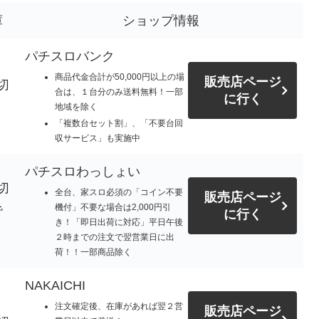
庫
ショップ情報
パチスロバンク
商品代金合計が50,000円以上の場
販売店ページ
切
合は、１台分のみ送料無料！一部
に行く
地域を除く
「複数台セット割」、「不要台回
収サービス」も実施中
パチスロわっしょい
切
全台、家スロ必須の「コイン不要
販売店ページ
機付」不要な場合は2,000円引
で
に行く
き！「即日出荷に対応」平日午後
。
２時までの注文で翌営業日に出
荷！！一部商品除く
NAKAICHI
注文確定後、在庫があれば翌２営
販売店ページ