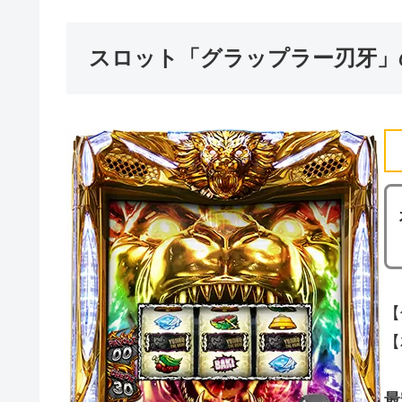
スロット「グラップラー刃牙」
【
【
最