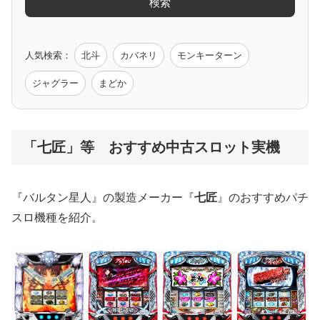
検索
ゲーム原作
人気検索：
北斗
カバネリ
モンキーターン
モンハン
バイオ
ペルソナ
ゴッドイーター
鉄拳
ジャグラー
まどか
低価格おすすめ
「七匠」等 おすすめ中古スロット実機
値下げ台
ディスクアップ
エウレカ
新鬼武者
ひぐらし
『バルタン星人』の製造メーカー『
七匠
』のおすすめパチ
スロ機種を紹介。