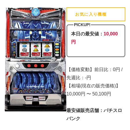
お気に入り機種
(追加済)
PICKUP!
本日の最安値：
10,000
円
【価格変動】前日比：0円 /
先週比：-円
【相場(現在の販売価格)】
10,000円 〜 50,100円
最安値販売店舗：パチスロ
バンク