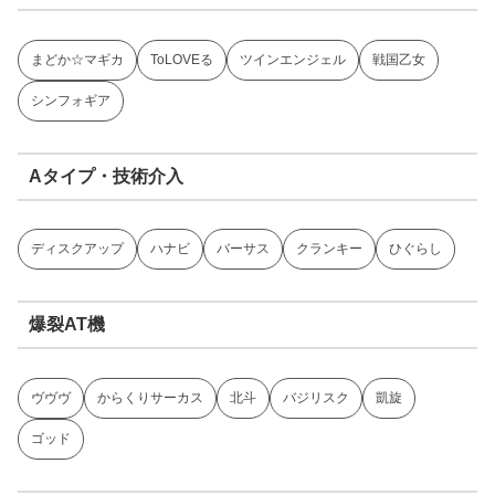
まどか☆マギカ
ToLOVEる
ツインエンジェル
戦国乙女
シンフォギア
Aタイプ・技術介入
ディスクアップ
ハナビ
バーサス
クランキー
ひぐらし
爆裂AT機
ヴヴヴ
からくりサーカス
北斗
バジリスク
凱旋
ゴッド