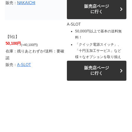
販売：
NAKAICHI
販売店ページ
に行く
A-SLOT
50,000円以上で基本の送料無
【5位】
料！
50,100円
「クイック電源スイッチ」、
(+40,100円)
「十円玉加工サービス」など
在庫：残りあとわずか/送料：要確
様々なオプションを取り揃え
認
販売：
A-SLOT
販売店ページ
に行く