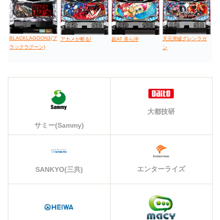
BLACKLAGOON3(ブ
天元突破グレンラガ
アカメが斬る!
超AT 美ら沖
ラックラグーン)
ン
大都技研
サミー(Sammy)
エンターライズ
SANKYO(三共)