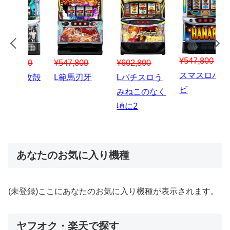
¥547,800
¥150,000
00
¥1,867,800
¥3
スマスロハナ
スマスロ秘宝
スロう
Lパチスロ 炎
ス
ビ
伝
のなく
炎ノ消防隊2
6
あなたのお気に入り機種
(未登録)ここにあなたのお気に入り機種が表示されます。
ヤフオク・楽天で探す