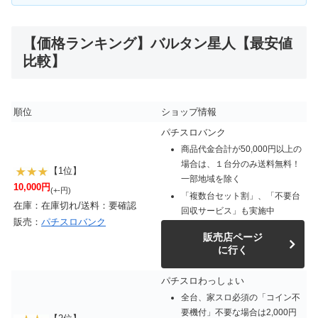
【価格ランキング】バルタン星人【最安値
比較】
順位
ショップ情報
パチスロバンク
商品代金合計が50,000円以上の
場合は、１台分のみ送料無料！
【1位】
一部地域を除く
10,000円
(+-円)
「複数台セット割」、「不要台
在庫：在庫切れ/送料：要確認
回収サービス」も実施中
販売：
パチスロバンク
販売店ページ
に行く
パチスロわっしょい
全台、家スロ必須の「コイン不
要機付」不要な場合は2,000円