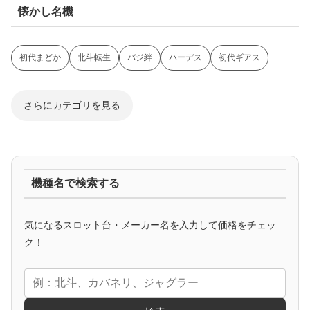
懐かし名機
初代まどか
北斗転生
バジ絆
ハーデス
初代ギアス
さらにカテゴリを見る
ジャグラー系
機種名で検索する
マイジャグ
ファンキー
アイム
ゴージャグ
ハッピー
気になるスロット台・メーカー名を入力して価格をチェッ
アニメタイアップ
ク！
エヴァ
コードギアス
化物語
炎炎ノ消防隊
ガンダム