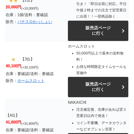
【2位】
引き！「即日出荷に対応」平日
20,000円
(+10,000円)
午後２時までの注文で翌営業日
在庫：1個/送料：要確認
に出荷！！一部商品除く
販売：
パチスロわっしょい
販売店ページ
に行く
ホームスロット
50,000円以上で基本の送料無
【3位】
料！
40,100円
お得な時間限定タイムセールも
(+30,100円)
実施中
在庫：要確認/送料：要確認
販売：
ホームスロット
販売店ページ
に行く
NAKAICHI
注文確定後、在庫があれば翌２
【4位】
営業日以内で発送！
41,800円
コイン不要機、データカウンタ
(+31,800円)
ーなどオプション充実！
在庫：要確認/送料：要確認