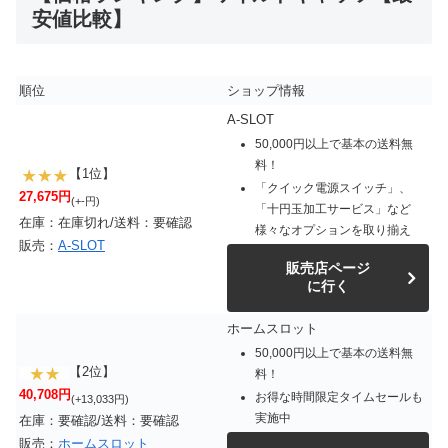
安値比較】
順位
ショップ情報
A-SLOT
50,000円以上で基本の送料無
料！
【1位】
「クイック電源スイッチ」、
27,675円
(+-円)
「十円玉加工サービス」など
在庫：在庫切れ/送料：要確認
様々なオプションを取り揃え
販売：
A-SLOT
販売店ページ
に行く
ホームスロット
50,000円以上で基本の送料無
【2位】
料！
40,708円
お得な時間限定タイムセールも
(+13,033円)
実施中
在庫：要確認/送料：要確認
販売：
ホームスロット