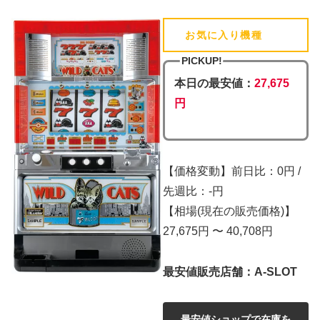
お気に入り機種
(追加済)
PICKUP!
本日の最安値：
27,675
円
【価格変動】前日比：0円 /
先週比：-円
【相場(現在の販売価格)】
27,675円 〜 40,708円
最安値販売店舗：A-SLOT
最安値ショップで在庫を