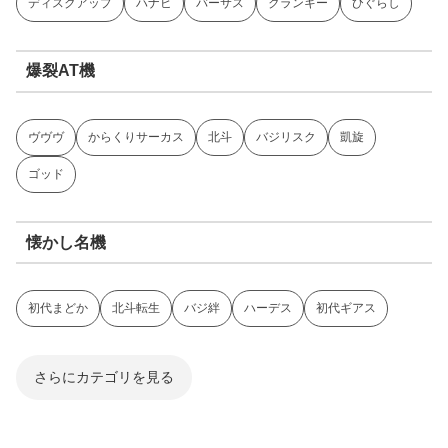
ディスクアップ
ハナビ
バーサス
クランキー
ひぐらし
爆裂AT機
ヴヴヴ
からくりサーカス
北斗
バジリスク
凱旋
ゴッド
懐かし名機
初代まどか
北斗転生
バジ絆
ハーデス
初代ギアス
さらにカテゴリを見る
ジャグラー系