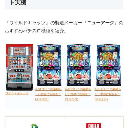
ト実機
値下げ台
ディスクアップ
エウレカ
新鬼武者
ひぐらし
『ワイルドキャッツ』の製造メーカー『
ニューアーク
』の
おすすめパチスロ機種を紹介。
A-SLOT+この素晴ら
A-SLOT+この素晴ら
A-SLOT+この素晴ら
ワイルドキャッツ
しい世界に祝福を！
しい世界に祝福を！
しい世界に祝福を！
(スマスロ)
(スマスロ)
(スマスロ)