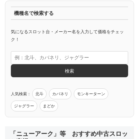
機種名で検索する
マイジャグ
ファンキー
アイム
ゴージャグ
ハッピー
気になるスロット台・メーカー名を入力して価格をチェッ
アニメタイアップ
ク！
エヴァ
コードギアス
化物語
炎炎ノ消防隊
ガンダム
検索
ゲーム原作
人気検索：
北斗
カバネリ
モンキーターン
モンハン
バイオ
ペルソナ
ゴッドイーター
鉄拳
ジャグラー
まどか
低価格おすすめ
「ニューアーク」等 おすすめ中古スロッ