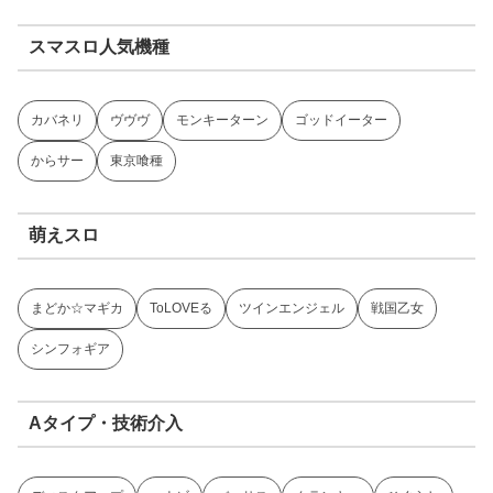
スマスロ人気機種
カバネリ
ヴヴヴ
モンキーターン
ゴッドイーター
からサー
東京喰種
萌えスロ
まどか☆マギカ
ToLOVEる
ツインエンジェル
戦国乙女
シンフォギア
Aタイプ・技術介入