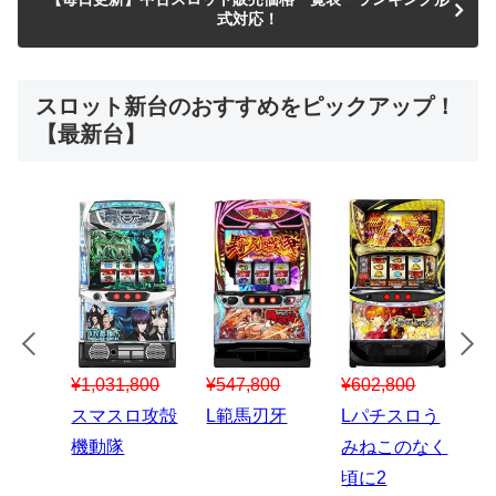
式対応！
スロット新台のおすすめをピックアップ！
【最新台】
¥547,800
¥150,000
00
¥1,867,800
¥3
スマスロハナ
スマスロ秘宝
スロう
Lパチスロ 炎
ス
ビ
伝
のなく
炎ノ消防隊2
6