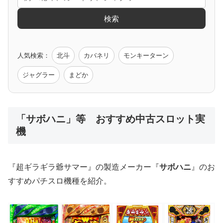
エヴァ
コードギアス
化物語
炎炎ノ消防隊
ガンダム
検索
ゲーム原作
人気検索：
北斗
カバネリ
モンキーターン
モンハン
バイオ
ペルソナ
ゴッドイーター
鉄拳
ジャグラー
まどか
低価格おすすめ
「サボハニ」等 おすすめ中古スロット実
機
値下げ台
ディスクアップ
エウレカ
新鬼武者
ひぐらし
『超ギラギラ爺サマー』の製造メーカー『
サボハニ
』のお
すすめパチスロ機種を紹介。