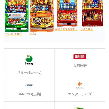
超ギラギラ爺サマー
いざ！番長
吉宗3
バンバンクロス
大都技研
サミー(Sammy)
エンターライズ
SANKYO(三共)