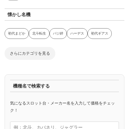
懐かし名機
初代まどか
北斗転生
バジ絆
ハーデス
初代ギアス
さらにカテゴリを見る
ジャグラー系
機種名で検索する
マイジャグ
ファンキー
アイム
ゴージャグ
ハッピー
気になるスロット台・メーカー名を入力して価格をチェッ
アニメタイアップ
ク！