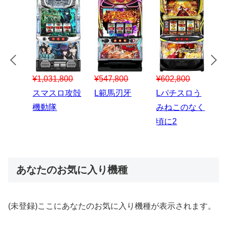
¥547,800
¥150,000
00
¥1,867,800
¥3
スマスロハナ
スマスロ秘宝
スロう
Lパチスロ 炎
ス
ビ
伝
のなく
炎ノ消防隊2
6
あなたのお気に入り機種
(未登録)ここにあなたのお気に入り機種が表示されます。