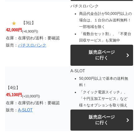
パチスロバンク
商品代金合計が50,000円以上の
場合は、１台分のみ送料無料！
【3位】
一部地域を除く
42,000円
(+6,900円)
「複数台セット割」、「不要台
在庫：在庫切れ/送料：要確認
回収サービス」も実施中
販売：
パチスロバンク
販売店ページ
に行く
A-SLOT
50,000円以上で基本の送料無
料！
【4位】
「クイック電源スイッチ」、
45,100円
(+10,000円)
「十円玉加工サービス」など
在庫：在庫切れ/送料：要確認
様々なオプションを取り揃え
販売：
A-SLOT
販売店ページ
に行く