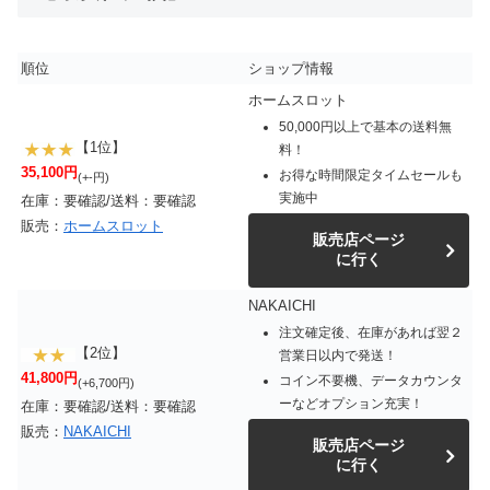
順位
ショップ情報
ホームスロット
50,000円以上で基本の送料無
【1位】
料！
35,100円
お得な時間限定タイムセールも
(+-円)
実施中
在庫：要確認/送料：要確認
販売：
ホームスロット
販売店ページ
に行く
NAKAICHI
注文確定後、在庫があれば翌２
【2位】
営業日以内で発送！
41,800円
コイン不要機、データカウンタ
(+6,700円)
ーなどオプション充実！
在庫：要確認/送料：要確認
販売：
NAKAICHI
販売店ページ
に行く