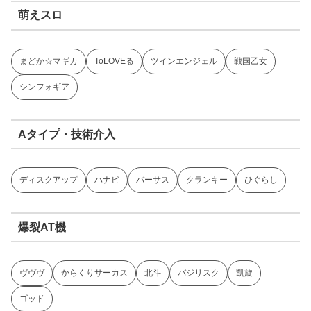
萌えスロ
まどか☆マギカ
ToLOVEる
ツインエンジェル
戦国乙女
シンフォギア
Aタイプ・技術介入
ディスクアップ
ハナビ
バーサス
クランキー
ひぐらし
爆裂AT機
ヴヴヴ
からくりサーカス
北斗
バジリスク
凱旋
ゴッド